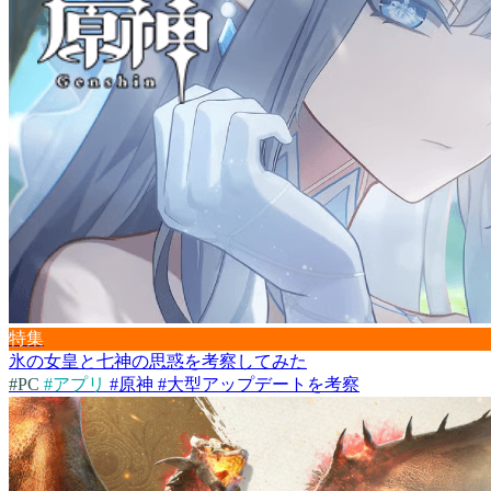
特集
氷の女皇と七神の思惑を考察してみた
#PC
#アプリ
#原神 #大型アップデートを考察