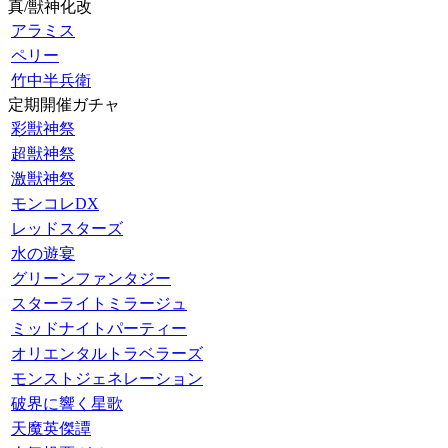
真/獣神化改
アラミス
ペリー
竹中半兵衛
定期開催ガチャ
彩獣神祭
超獣神祭
激獣神祭
モンコレDX
レッドスターズ
水の遊宴
グリーンファンタジー
スターライトミラージュ
ミッドナイトパーティー
オリエンタルトラベラーズ
モンストジェネレーション
破界に響く星歌
天魔英傑譚