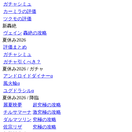
ガチャシミュ
カーミラの評価
ツクモの評価
新轟絶
ヴェイン
轟絶の攻略
夏休み2026
評価まとめ
ガチャシミュ
ガチャ引くべき？
夏休み2026 / ガチャ
アンドロイドダイナーα
風火輪α
ユグドラシルα
夏休み2026 / 降臨
麗夏映夢
超究極の攻略
チルサマーナ
激究極の攻略
ダルマツリン
究極の攻略
佐宗リザ
究極の攻略