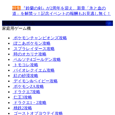
特集
『鈴蘭の剣』が2周年を迎え、新章「氷と血の
道」を解禁ッ！記念イベントの報酬もお見逃し無く！
攻略取扱いゲーム
家庭用ゲーム機
ポケモンチャンピオンズ攻略
ぽこあポケモン攻略
スプラレイダース攻略
時のオカリナ攻略
ペルソナ4ゴールデン攻略
トモコレ攻略
バイオレクイエム攻略
紅の砂漠攻略
デイモン&ベイビー攻略
ポケモンZA攻略
ドラクエ7攻略
仁王3攻略
ドラクエ1・2攻略
桃鉄2攻略
ゴーストオブヨウテイ攻略