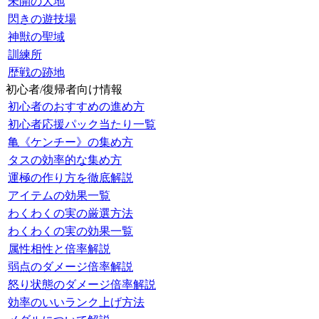
未開の大地
閃きの遊技場
神獣の聖域
訓練所
歴戦の跡地
初心者/復帰者向け情報
初心者のおすすめの進め方
初心者応援パック当たり一覧
亀《ケンチー》の集め方
タスの効率的な集め方
運極の作り方を徹底解説
アイテムの効果一覧
わくわくの実の厳選方法
わくわくの実の効果一覧
属性相性と倍率解説
弱点のダメージ倍率解説
怒り状態のダメージ倍率解説
効率のいいランク上げ方法