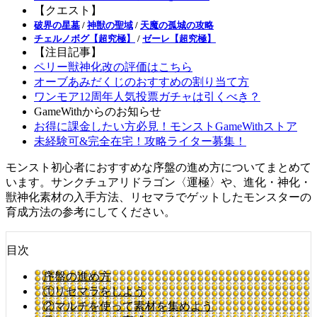
【クエスト】
破界の星墓
/
神獣の聖域
/
天魔の孤城の攻略
チェルノボグ【超究極】
/
ゼーレ【超究極】
【注目記事】
ペリー獣神化改の評価はこちら
オーブあみだくじのおすすめの割り当て方
ワンモア12周年人気投票ガチャは引くべき？
GameWithからのお知らせ
お得に課金したい方必見！モンストGameWithストア
未経験可&完全在宅！攻略ライター募集！
モンスト初心者におすすめな序盤の進め方についてまとめて
います。サンクチュアリドラゴン〈運極〉や、進化・神化・
獣神化素材の入手方法、リセマラでゲットしたモンスターの
育成方法の参考にしてください。
目次
序盤の進め方
①リセマラをしよう
②マルチを使って素材を集めよう