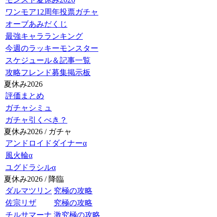
ワンモア12周年投票ガチャ
オーブあみだくじ
最強キャラランキング
今週のラッキーモンスター
スケジュール＆記事一覧
攻略フレンド募集掲示板
夏休み2026
評価まとめ
ガチャシミュ
ガチャ引くべき？
夏休み2026 / ガチャ
アンドロイドダイナーα
風火輪α
ユグドラシルα
夏休み2026 / 降臨
ダルマツリン
究極の攻略
佐宗リザ
究極の攻略
チルサマーナ
激究極の攻略