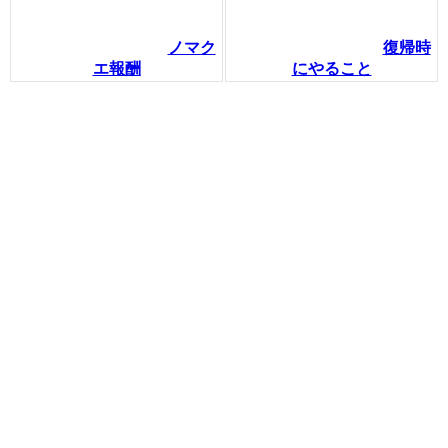
ノマク
復帰時
エ報酬
にやること