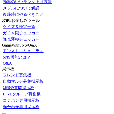
効率のいいランク上げ方法
メダルについて解説
復帰時にやるべきこと
攻略/お楽しみツール
クイズ＆検定一覧
ガチャ限チェッカー
降臨運極チェッカー
GameWithSNS/Q&A
モンストコミュニティ
SNS機能とは？
Q&A
掲示板
フレンド募集板
自動マルチ募集掲示板
雑談&質問掲示板
LINEグループ募集板
コテハン専用掲示板
顔合わせ専用掲示板