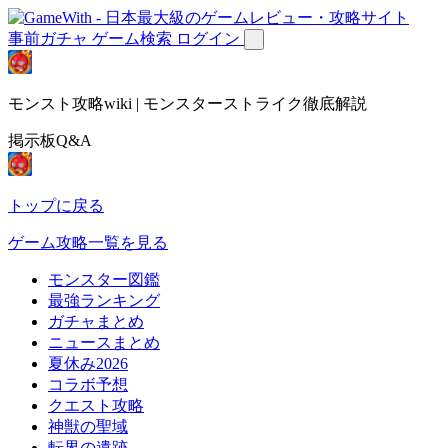
事前ガチャ
ゲーム検索
ログイン
モンスト攻略wiki | モンスターストライク徹底解説
掲示板Q&A
トップに戻る
ゲーム攻略一覧を見る
モンスター図鑑
最強ランキング
ガチャまとめ
ニュースまとめ
夏休み2026
コラボ予想
クエスト攻略
神獣の聖域
転界の遺跡