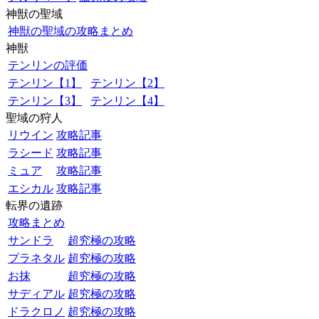
神獣の聖域
神獣の聖域の攻略まとめ
神獣
テンリンの評価
テンリン【1】
テンリン【2】
テンリン【3】
テンリン【4】
聖域の狩人
リウイン
攻略記事
ラシード
攻略記事
ミュア
攻略記事
エシカル
攻略記事
転界の遺跡
攻略まとめ
サンドラ
超究極の攻略
プラネタル
超究極の攻略
お抹
超究極の攻略
サディアル
超究極の攻略
ドラクロノ
超究極の攻略