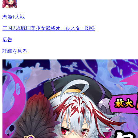
恋姫†大戦
三国志&戦国美少女武将オールスターRPG
広告
詳細を見る