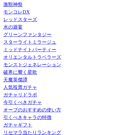
激獣神祭
モンコレDX
レッドスターズ
水の遊宴
グリーンファンタジー
スターライトミラージュ
ミッドナイトパーティー
オリエンタルトラベラーズ
モンストジェネレーション
破界に響く星歌
天魔英傑譚
人気投票ガチャ
ガチャリドラボ
今引くべきガチャ
オーブのおすすめの使い方
引くべきキャラの特徴
ガチャギフト
リセマラ当たりランキング