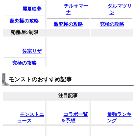
チルサマー
ダルマツリ
麗夏映夢
ナ
ン
超究極の攻略
激究極の攻略
究極の攻略
究極/星5制限
佐宗リザ
究極の攻略
モンストのおすすめ記事
注目記事
モンストニ
コラボ一覧
最強ランキ
ュース
＆予想
ング