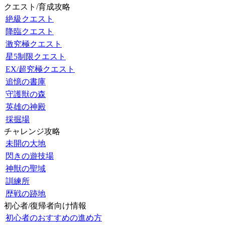
クエスト/育成攻略
絶級クエスト
降臨クエスト
激究極クエスト
星5制限クエスト
EX/超究極クエスト
追憶の書庫
守護獣の森
英雄の神殿
採掘場
チャレンジ攻略
未開の大地
閃きの遊技場
神獣の聖域
訓練所
歴戦の跡地
初心者/復帰者向け情報
初心者のおすすめの進め方