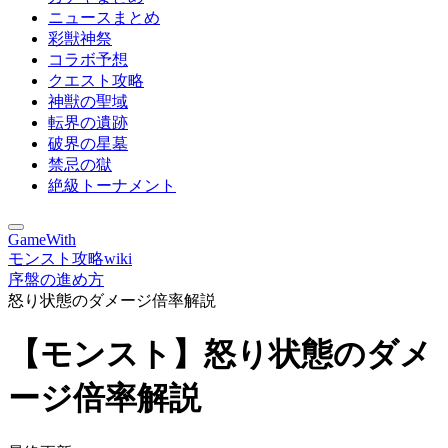
ニュースまとめ
彩獣神祭
コラボ予想
クエスト攻略
神獣の聖域
転界の遺跡
破界の星墓
禁忌の獄
絶級トーナメント
GameWith
モンスト攻略wiki
序盤の進め方
怒り状態のダメージ倍率解説
【モンスト】怒り状態のダメ
ージ倍率解説