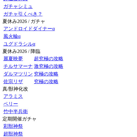
ガチャシミュ
ガチャ引くべき？
夏休み2026 / ガチャ
アンドロイドダイナーα
風火輪α
ユグドラシルα
夏休み2026 / 降臨
麗夏映夢
超究極の攻略
チルサマーナ
激究極の攻略
ダルマツリン
究極の攻略
佐宗リザ
究極の攻略
真/獣神化改
アラミス
ペリー
竹中半兵衛
定期開催ガチャ
彩獣神祭
超獣神祭