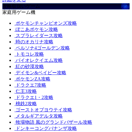
攻略取扱いゲーム
家庭用ゲーム機
ポケモンチャンピオンズ攻略
ぽこあポケモン攻略
スプラレイダース攻略
時のオカリナ攻略
ペルソナ4ゴールデン攻略
トモコレ攻略
バイオレクイエム攻略
紅の砂漠攻略
デイモン&ベイビー攻略
ポケモンZA攻略
ドラクエ7攻略
仁王3攻略
ドラクエ1・2攻略
桃鉄2攻略
ゴーストオブヨウテイ攻略
メタルギアデルタ攻略
牧場物語 風のグランドバザール攻略
ドンキーコングバナンザ攻略