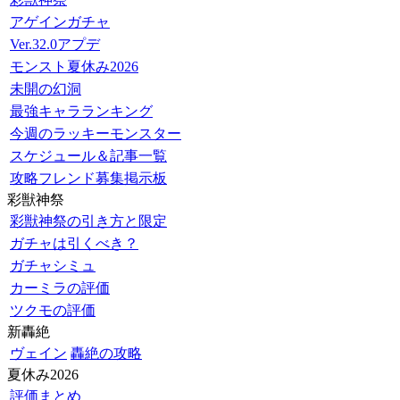
アゲインガチャ
Ver.32.0アプデ
モンスト夏休み2026
未開の幻洞
最強キャラランキング
今週のラッキーモンスター
スケジュール＆記事一覧
攻略フレンド募集掲示板
彩獣神祭
彩獣神祭の引き方と限定
ガチャは引くべき？
ガチャシミュ
カーミラの評価
ツクモの評価
新轟絶
ヴェイン
轟絶の攻略
夏休み2026
評価まとめ