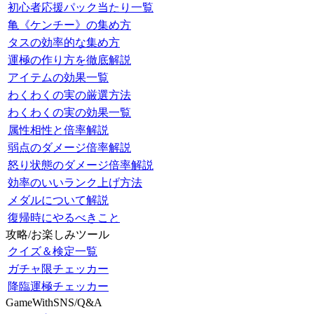
初心者応援パック当たり一覧
亀《ケンチー》の集め方
タスの効率的な集め方
運極の作り方を徹底解説
アイテムの効果一覧
わくわくの実の厳選方法
わくわくの実の効果一覧
属性相性と倍率解説
弱点のダメージ倍率解説
怒り状態のダメージ倍率解説
効率のいいランク上げ方法
メダルについて解説
復帰時にやるべきこと
攻略/お楽しみツール
クイズ＆検定一覧
ガチャ限チェッカー
降臨運極チェッカー
GameWithSNS/Q&A