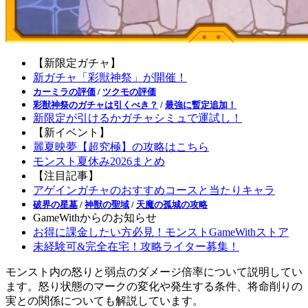
【新限定ガチャ】
新ガチャ「彩獣神祭」が開催！
カーミラの評価
/
ツクモの評価
彩獣神祭のガチャは引くべき？
/
最強に暫定追加！
新限定が引けるかガチャシミュで運試し！
【新イベント】
麗夏映夢【超究極】の攻略はこちら
モンスト夏休み2026まとめ
【注目記事】
アゲインガチャのおすすめコースと当たりキャラ
破界の星墓
/
神獣の聖域
/
天魔の孤城の攻略
GameWithからのお知らせ
お得に課金したい方必見！モンストGameWithストア
未経験可&完全在宅！攻略ライター募集！
モンスト内の怒りと弱点のダメージ倍率について説明してい
ます。怒り状態のマークの変化や発生する条件、将命削りの
実との関係についても解説しています。