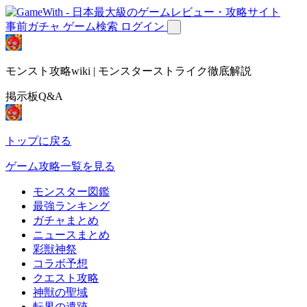
事前ガチャ
ゲーム検索
ログイン
モンスト攻略wiki | モンスターストライク徹底解説
掲示板Q&A
トップに戻る
ゲーム攻略一覧を見る
モンスター図鑑
最強ランキング
ガチャまとめ
ニュースまとめ
彩獣神祭
コラボ予想
クエスト攻略
神獣の聖域
転界の遺跡