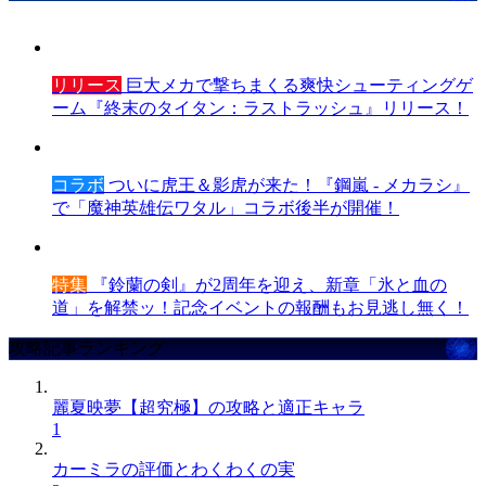
リリース
巨大メカで撃ちまくる爽快シューティングゲ
ーム『終末のタイタン：ラストラッシュ』リリース！
コラボ
ついに虎王＆影虎が来た！『鋼嵐 - メカラシ』
で「魔神英雄伝ワタル」コラボ後半が開催！
特集
『鈴蘭の剣』が2周年を迎え、新章「氷と血の
道」を解禁ッ！記念イベントの報酬もお見逃し無く！
攻略記事ランキング
麗夏映夢【超究極】の攻略と適正キャラ
1
カーミラの評価とわくわくの実