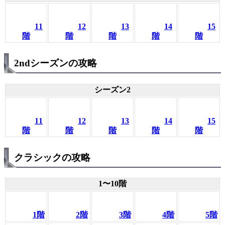
11
12
13
14
15
階
階
階
階
階
2ndシーズンの攻略
シーズン2
11
12
13
14
15
階
階
階
階
階
クラシックの攻略
1〜10階
1階
2階
3階
4階
5階