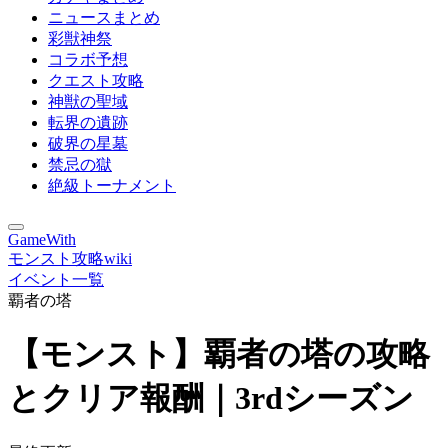
ニュースまとめ
彩獣神祭
コラボ予想
クエスト攻略
神獣の聖域
転界の遺跡
破界の星墓
禁忌の獄
絶級トーナメント
GameWith
モンスト攻略wiki
イベント一覧
覇者の塔
【モンスト】覇者の塔の攻略
とクリア報酬｜3rdシーズン