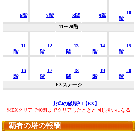
10
6階
7階
8階
9階
階
11〜20階
11
12
13
14
15
階
階
階
階
階
16
17
18
19
20
階
階
階
階
階
EXステージ
封印の破壊神【EX】
※EXクリアで40階までクリアしたときと同じ扱いになる
覇者の塔の報酬