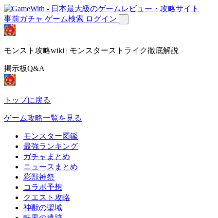
事前ガチャ
ゲーム検索
ログイン
モンスト攻略wiki | モンスターストライク徹底解説
掲示板Q&A
トップに戻る
ゲーム攻略一覧を見る
モンスター図鑑
最強ランキング
ガチャまとめ
ニュースまとめ
彩獣神祭
コラボ予想
クエスト攻略
神獣の聖域
転界の遺跡