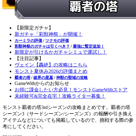
【新限定ガチャ】
新ガチャ「彩獣神祭」が開催！
カーミラの評価
/
ツクモの評価
彩獣神祭のガチャは引くべき？
/
最強に暫定追加！
新限定が引けるかガチャシミュで運試し！
【注目記事】
ヴェイン【轟絶】の攻略はこちら
モンスト夏休み2026の評価まとめ
覇者の塔
/
破界の星墓
/
神獣の聖域の攻略
GameWithからのお知らせ
お得に課金したい方必見！モンストGameWithストア
未経験可&完全在宅！攻略ライター募集！
モンスト覇者の塔3rdシーズンの攻略まとめです。覇者の塔
シーズン3（サードシーズン/シーズンズ）の報酬や引き換え
アイテムなどについても掲載しているので、挑戦する際の参
考にしてください。