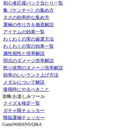
初心者応援パック当たり一覧
亀《ケンチー》の集め方
タスの効率的な集め方
運極の作り方を徹底解説
アイテムの効果一覧
わくわくの実の厳選方法
わくわくの実の効果一覧
属性相性と倍率解説
弱点のダメージ倍率解説
怒り状態のダメージ倍率解説
効率のいいランク上げ方法
メダルについて解説
復帰時にやるべきこと
攻略/お楽しみツール
クイズ＆検定一覧
ガチャ限チェッカー
降臨運極チェッカー
GameWithSNS/Q&A