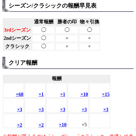
シーズン/クラシックの報酬早見表
通常報酬
勝者の印
物々引換
3rdシーズン
◯
◯
◯
2ndシーズン
◯
×
×
クラシック
◯
×
×
クリア報酬
報酬
×68
×1
×1
×10
×15
×3
×3
×3
×3
×3
×10
×5
×2
×2