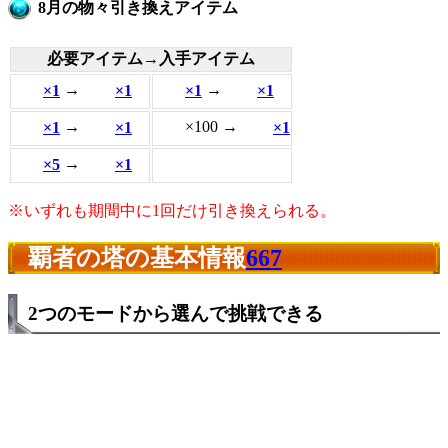
8月の物々引き換えアイテム
必要アイテム→入手アイテム
×1
→
×1
×1
→
×1
×1
→
×1
×100
→
×1
×5
→
×1
※いずれも期間中に1回だけ引き換えられる。
覇者の塔の基本情報
667
2つのモードから選んで挑戦できる