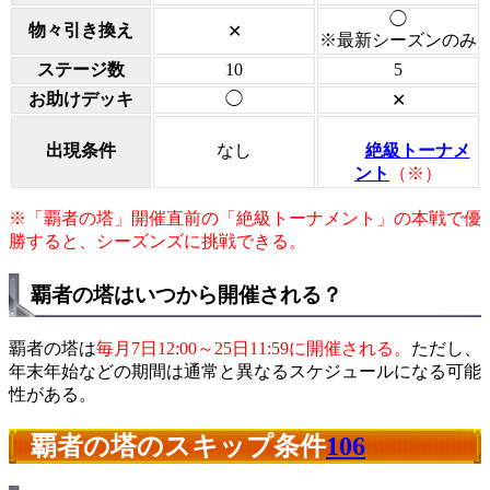
◯
物々引き換え
✕
※最新シーズンのみ
ステージ数
10
5
お助けデッキ
◯
✕
出現条件
なし
絶級トーナメ
ント
（※）
※「覇者の塔」開催直前の「絶級トーナメント」の本戦で優
勝すると、シーズンズに挑戦できる。
覇者の塔はいつから開催される？
覇者の塔は
毎月7日12:00～25日11:59に開催される。
ただし、
年末年始などの期間は通常と異なるスケジュールになる可能
性がある。
覇者の塔のスキップ条件
106