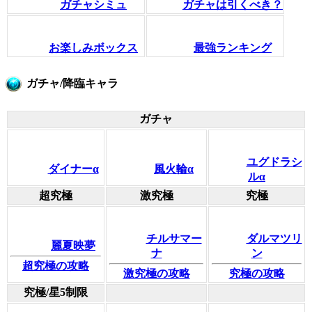
ガチャシミュ
ガチャは引くべき？
お楽しみボックス
最強ランキング
ガチャ/降臨キャラ
ガチャ
ユグドラシ
ダイナーα
風火輪α
ルα
超究極
激究極
究極
チルサマー
ダルマツリ
麗夏映夢
ナ
ン
超究極の攻略
激究極の攻略
究極の攻略
究極/星5制限