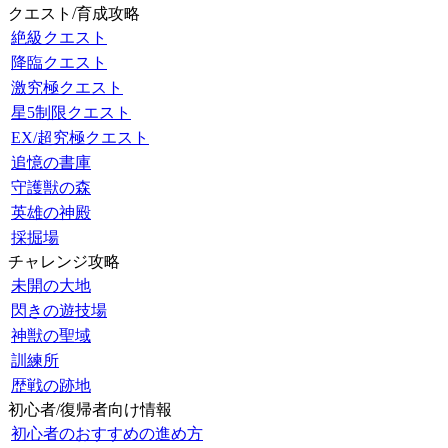
クエスト/育成攻略
絶級クエスト
降臨クエスト
激究極クエスト
星5制限クエスト
EX/超究極クエスト
追憶の書庫
守護獣の森
英雄の神殿
採掘場
チャレンジ攻略
未開の大地
閃きの遊技場
神獣の聖域
訓練所
歴戦の跡地
初心者/復帰者向け情報
初心者のおすすめの進め方