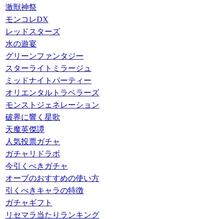
激獣神祭
モンコレDX
レッドスターズ
水の遊宴
グリーンファンタジー
スターライトミラージュ
ミッドナイトパーティー
オリエンタルトラベラーズ
モンストジェネレーション
破界に響く星歌
天魔英傑譚
人気投票ガチャ
ガチャリドラボ
今引くべきガチャ
オーブのおすすめの使い方
引くべきキャラの特徴
ガチャギフト
リセマラ当たりランキング