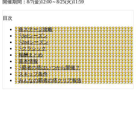
開催期間：8/7(金)12:00～8/25(火)11:59
目次
各ステージ攻略
└3rdシーズン
└2ndシーズン
└クラシック
報酬まとめ
基本情報
└覇者の塔はいつから開催？
スキップ条件
みんなの覇者の塔クリア報告