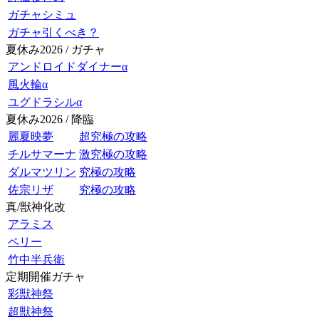
ガチャシミュ
ガチャ引くべき？
夏休み2026 / ガチャ
アンドロイドダイナーα
風火輪α
ユグドラシルα
夏休み2026 / 降臨
麗夏映夢
超究極の攻略
チルサマーナ
激究極の攻略
ダルマツリン
究極の攻略
佐宗リザ
究極の攻略
真/獣神化改
アラミス
ペリー
竹中半兵衛
定期開催ガチャ
彩獣神祭
超獣神祭