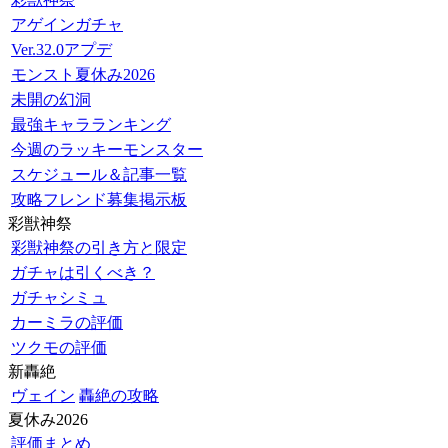
アゲインガチャ
Ver.32.0アプデ
モンスト夏休み2026
未開の幻洞
最強キャラランキング
今週のラッキーモンスター
スケジュール＆記事一覧
攻略フレンド募集掲示板
彩獣神祭
彩獣神祭の引き方と限定
ガチャは引くべき？
ガチャシミュ
カーミラの評価
ツクモの評価
新轟絶
ヴェイン
轟絶の攻略
夏休み2026
評価まとめ