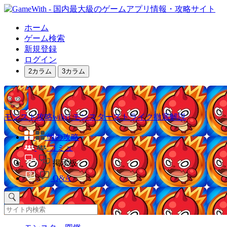
ホーム
ゲーム検索
新規登録
ログイン
2カラム
3カラム
モンスト攻略wiki | モンスターストライク徹底解説
他の攻略
コミュ
掲示板
Q&A