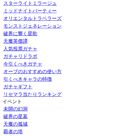
スターライトミラージュ
ミッドナイトパーティー
オリエンタルトラベラーズ
モンストジェネレーション
破界に響く星歌
天魔英傑譚
人気投票ガチャ
ガチャリドラボ
今引くべきガチャ
オーブのおすすめの使い方
引くべきキャラの特徴
ガチャギフト
リセマラ当たりランキング
イベント
未開の幻洞
破界の星墓
天魔の孤城
覇者の塔