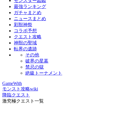
モンスター図鑑
最強ランキング
ガチャまとめ
ニュースまとめ
彩獣神祭
コラボ予想
クエスト攻略
神獣の聖域
転界の遺跡
その他
破界の星墓
禁忌の獄
絶級トーナメント
GameWith
モンスト攻略wiki
降臨クエスト
激究極クエスト一覧