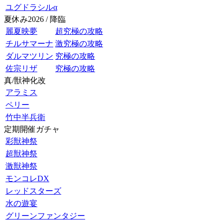
ユグドラシルα
夏休み2026 / 降臨
麗夏映夢
超究極の攻略
チルサマーナ
激究極の攻略
ダルマツリン
究極の攻略
佐宗リザ
究極の攻略
真/獣神化改
アラミス
ペリー
竹中半兵衛
定期開催ガチャ
彩獣神祭
超獣神祭
激獣神祭
モンコレDX
レッドスターズ
水の遊宴
グリーンファンタジー