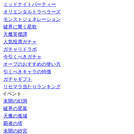
ミッドナイトパーティー
オリエンタルトラベラーズ
モンストジェネレーション
破界に響く星歌
天魔英傑譚
人気投票ガチャ
ガチャリドラボ
今引くべきガチャ
オーブのおすすめの使い方
引くべきキャラの特徴
ガチャギフト
リセマラ当たりランキング
イベント
未開の幻洞
破界の星墓
天魔の孤城
覇者の塔
未開の砂宮