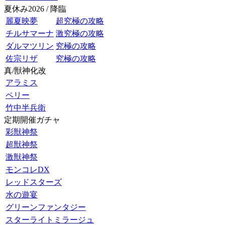
夏休み2026 / 降臨
麗夏映夢
超究極の攻略
チルサマーナ
激究極の攻略
ダルマツリン
究極の攻略
佐宗リザ
究極の攻略
真/獣神化改
アラミス
ペリー
竹中半兵衛
定期開催ガチャ
彩獣神祭
超獣神祭
激獣神祭
モンコレDX
レッドスターズ
水の遊宴
グリーンファンタジー
スターライトミラージュ