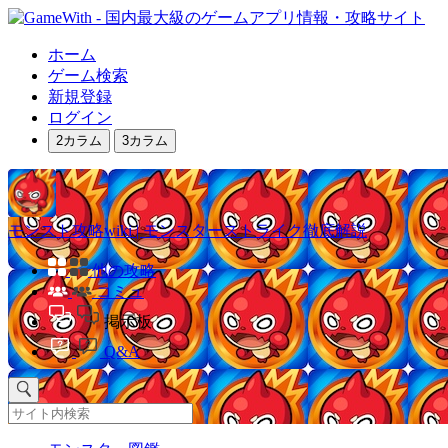
ホーム
ゲーム検索
新規登録
ログイン
2カラム
3カラム
モンスト攻略wiki | モンスターストライク徹底解説
他の攻略
コミュ
掲示板
Q&A