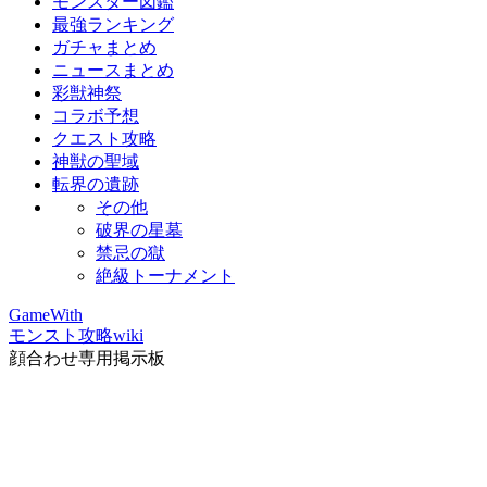
モンスター図鑑
最強ランキング
ガチャまとめ
ニュースまとめ
彩獣神祭
コラボ予想
クエスト攻略
神獣の聖域
転界の遺跡
その他
破界の星墓
禁忌の獄
絶級トーナメント
GameWith
モンスト攻略wiki
顔合わせ専用掲示板