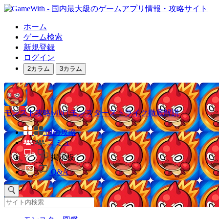
ホーム
ゲーム検索
新規登録
ログイン
2カラム
3カラム
モンスト攻略wiki | モンスターストライク徹底解説
他の攻略
コミュ
掲示板
Q&A