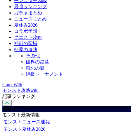
モンスター図鑑
最強ランキング
ガチャまとめ
ニュースまとめ
夏休み2026
コラボ予想
クエスト攻略
神獣の聖域
転界の遺跡
その他
破界の星墓
禁忌の獄
絶級トーナメント
GameWith
モンスト攻略wiki
記事ランキング
攻略 メニュー
モンスト最新情報
モンストニュース速報
モンスト夏休み2026