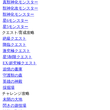
真獣神化モンスター
獣神化改モンスター
獣神化モンスター
星6モンスター
星5モンスター
クエスト/育成攻略
絶級クエスト
降臨クエスト
激究極クエスト
星5制限クエスト
EX/超究極クエスト
追憶の書庫
守護獣の森
英雄の神殿
採掘場
チャレンジ攻略
未開の大地
閃きの遊技場