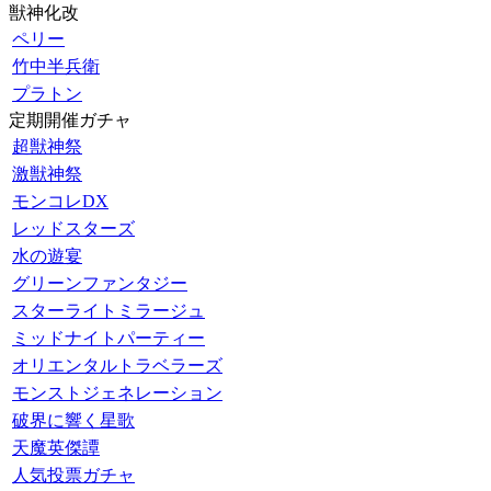
獣神化改
ペリー
竹中半兵衛
プラトン
定期開催ガチャ
超獣神祭
激獣神祭
モンコレDX
レッドスターズ
水の遊宴
グリーンファンタジー
スターライトミラージュ
ミッドナイトパーティー
オリエンタルトラベラーズ
モンストジェネレーション
破界に響く星歌
天魔英傑譚
人気投票ガチャ