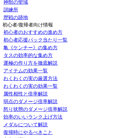
神獣の聖域
訓練所
歴戦の跡地
初心者/復帰者向け情報
初心者のおすすめの進め方
初心者応援パック当たり一覧
亀《ケンチー》の集め方
タスの効率的な集め方
運極の作り方を徹底解説
アイテムの効果一覧
わくわくの実の厳選方法
わくわくの実の効果一覧
属性相性と倍率解説
弱点のダメージ倍率解説
怒り状態のダメージ倍率解説
効率のいいランク上げ方法
メダルについて解説
復帰時にやるべきこと