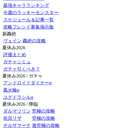
最強キャラランキング
今週のラッキーモンスター
スケジュール＆記事一覧
攻略フレンド募集掲示板
新轟絶
ヴェイン
轟絶の攻略
夏休み2026
評価まとめ
ガチャシミュ
ガチャ引くべき？
夏休み2026 / ガチャ
アンドロイドダイナーα
風火輪α
ユグドラシルα
夏休み2026 / 降臨
ダルマツリン
究極の攻略
佐宗リザ
究極の攻略
チルサマーナ
激究極の攻略