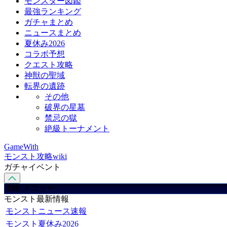
モンスター図鑑
最強ランキング
ガチャまとめ
ニュースまとめ
夏休み2026
コラボ予想
クエスト攻略
神獣の聖域
転界の遺跡
その他
破界の星墓
禁忌の獄
絶級トーナメント
GameWith
モンスト攻略wiki
ガチャイベント
攻略 メニュー
モンスト最新情報
モンストニュース速報
モンスト夏休み2026