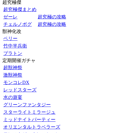
超究極傑
超究極傑まとめ
ゼーレ
超究極の攻略
チェルノボグ
超究極の攻略
獣神化改
ペリー
竹中半兵衛
プラトン
定期開催ガチャ
超獣神祭
激獣神祭
モンコレDX
レッドスターズ
水の遊宴
グリーンファンタジー
スターライトミラージュ
ミッドナイトパーティー
オリエンタルトラベラーズ