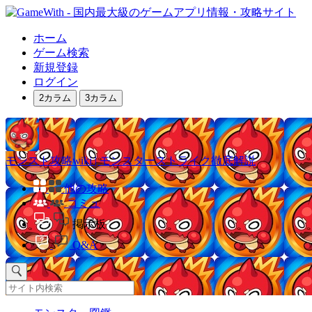
ホーム
ゲーム検索
新規登録
ログイン
2カラム
3カラム
モンスト攻略wiki | モンスターストライク徹底解説
他の攻略
コミュ
掲示板
Q&A