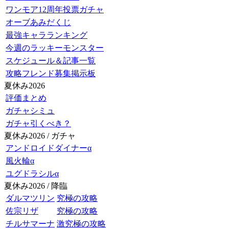
ワンモア12周年投票ガチャ
オーブあみだくじ
最強キャラランキング
今週のラッキーモンスター
スケジュール＆記事一覧
攻略フレンド募集掲示板
夏休み2026
評価まとめ
ガチャシミュ
ガチャ引くべき？
夏休み2026 / ガチャ
アンドロイドダイナーα
風火輪α
ユグドラシルα
夏休み2026 / 降臨
ダルマツリン
究極の攻略
佐宗リザ
究極の攻略
チルサマーナ
激究極の攻略