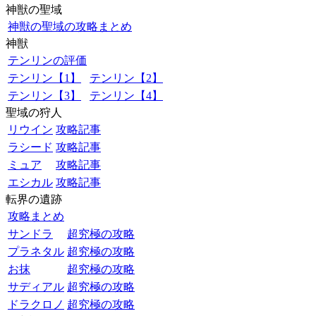
神獣の聖域
神獣の聖域の攻略まとめ
神獣
テンリンの評価
テンリン【1】
テンリン【2】
テンリン【3】
テンリン【4】
聖域の狩人
リウイン
攻略記事
ラシード
攻略記事
ミュア
攻略記事
エシカル
攻略記事
転界の遺跡
攻略まとめ
サンドラ
超究極の攻略
プラネタル
超究極の攻略
お抹
超究極の攻略
サディアル
超究極の攻略
ドラクロノ
超究極の攻略