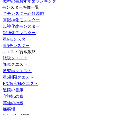
戦型の書おすすめランキング
モンスター評価一覧
全モンスター評価図鑑
真獣神化モンスター
獣神化改モンスター
獣神化モンスター
星6モンスター
星5モンスター
クエスト/育成攻略
絶級クエスト
降臨クエスト
激究極クエスト
星5制限クエスト
EX/超究極クエスト
追憶の書庫
守護獣の森
英雄の神殿
採掘場