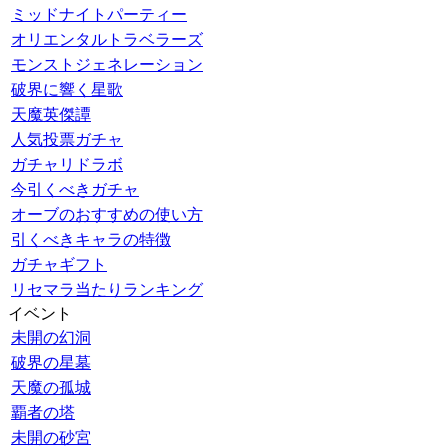
ミッドナイトパーティー
オリエンタルトラベラーズ
モンストジェネレーション
破界に響く星歌
天魔英傑譚
人気投票ガチャ
ガチャリドラボ
今引くべきガチャ
オーブのおすすめの使い方
引くべきキャラの特徴
ガチャギフト
リセマラ当たりランキング
イベント
未開の幻洞
破界の星墓
天魔の孤城
覇者の塔
未開の砂宮