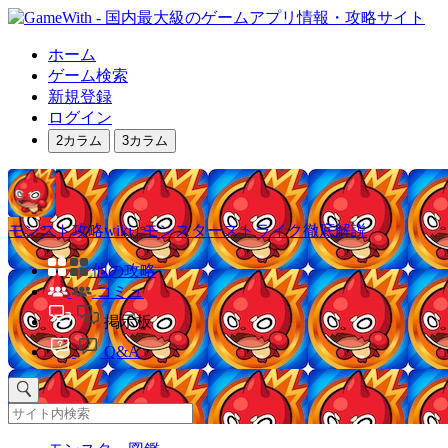
ホーム
ゲーム検索
新規登録
ログイン
2カラム
3カラム
モンスト攻略wiki | モンスターストライク徹底解説
他の攻略
コミュ
掲示板
Q&A