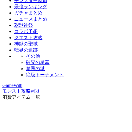
モンスター図鑑
最強ランキング
ガチャまとめ
ニュースまとめ
彩獣神祭
コラボ予想
クエスト攻略
神獣の聖域
転界の遺跡
その他
破界の星墓
禁忌の獄
絶級トーナメント
GameWith
モンスト攻略wiki
消費アイテム一覧