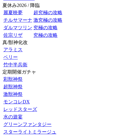
夏休み2026 / 降臨
麗夏映夢
超究極の攻略
チルサマーナ
激究極の攻略
ダルマツリン
究極の攻略
佐宗リザ
究極の攻略
真/獣神化改
アラミス
ペリー
竹中半兵衛
定期開催ガチャ
彩獣神祭
超獣神祭
激獣神祭
モンコレDX
レッドスターズ
水の遊宴
グリーンファンタジー
スターライトミラージュ