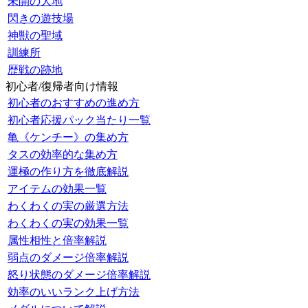
未開の大地
閃きの遊技場
神獣の聖域
訓練所
歴戦の跡地
初心者/復帰者向け情報
初心者のおすすめの進め方
初心者応援パック当たり一覧
亀《ケンチー》の集め方
タスの効率的な集め方
運極の作り方を徹底解説
アイテムの効果一覧
わくわくの実の厳選方法
わくわくの実の効果一覧
属性相性と倍率解説
弱点のダメージ倍率解説
怒り状態のダメージ倍率解説
効率のいいランク上げ方法