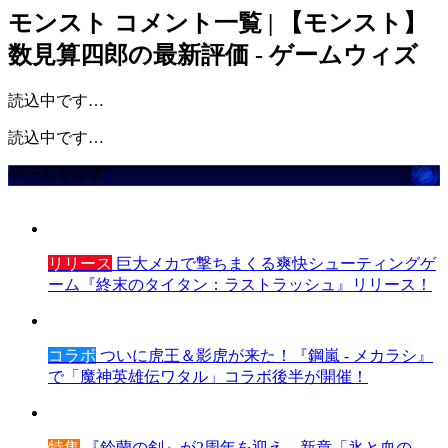
モンスト
コメント一覧 | 【モンスト】
数見算四郎の最新評価 - ゲームウィズ
読込中です…
読込中です…
ゲームを探す
リリース
巨大メカで撃ちまくる爽快シューティングゲ
ーム『終末のタイタン：ラストラッシュ』リリース！
コラボ
ついに虎王＆影虎が来た！『鋼嵐 - メカラシ』
で「魔神英雄伝ワタル」コラボ後半が開催！
特集
『鈴蘭の剣』が2周年を迎え、新章「氷と血の