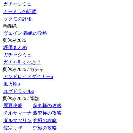
ガチャシミュ
カーミラの評価
ツクモの評価
新轟絶
ヴェイン
轟絶の攻略
夏休み2026
評価まとめ
ガチャシミュ
ガチャ引くべき？
夏休み2026 / ガチャ
アンドロイドダイナーα
風火輪α
ユグドラシルα
夏休み2026 / 降臨
麗夏映夢
超究極の攻略
チルサマーナ
激究極の攻略
ダルマツリン
究極の攻略
佐宗リザ
究極の攻略