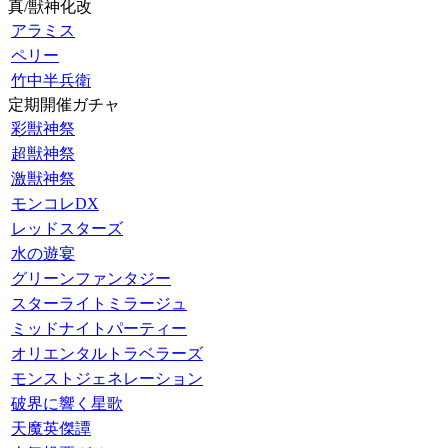
真/獣神化改
アラミス
ペリー
竹中半兵衛
定期開催ガチャ
彩獣神祭
超獣神祭
激獣神祭
モンコレDX
レッドスターズ
水の遊宴
グリーンファンタジー
スターライトミラージュ
ミッドナイトパーティー
オリエンタルトラベラーズ
モンストジェネレーション
破界に響く星歌
天魔英傑譚