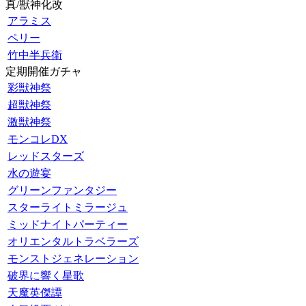
真/獣神化改
アラミス
ペリー
竹中半兵衛
定期開催ガチャ
彩獣神祭
超獣神祭
激獣神祭
モンコレDX
レッドスターズ
水の遊宴
グリーンファンタジー
スターライトミラージュ
ミッドナイトパーティー
オリエンタルトラベラーズ
モンストジェネレーション
破界に響く星歌
天魔英傑譚