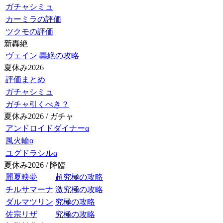
ガチャシミュ
カーミラの評価
ツクモの評価
新轟絶
ヴェイン
轟絶の攻略
夏休み2026
評価まとめ
ガチャシミュ
ガチャ引くべき？
夏休み2026 / ガチャ
アンドロイドダイナーα
風火輪α
ユグドラシルα
夏休み2026 / 降臨
麗夏映夢
超究極の攻略
チルサマーナ
激究極の攻略
ダルマツリン
究極の攻略
佐宗リザ
究極の攻略