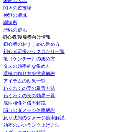
未開の大地
閃きの遊技場
神獣の聖域
訓練所
歴戦の跡地
初心者/復帰者向け情報
初心者のおすすめの進め方
初心者応援パック当たり一覧
亀《ケンチー》の集め方
タスの効率的な集め方
運極の作り方を徹底解説
アイテムの効果一覧
わくわくの実の厳選方法
わくわくの実の効果一覧
属性相性と倍率解説
弱点のダメージ倍率解説
怒り状態のダメージ倍率解説
効率のいいランク上げ方法