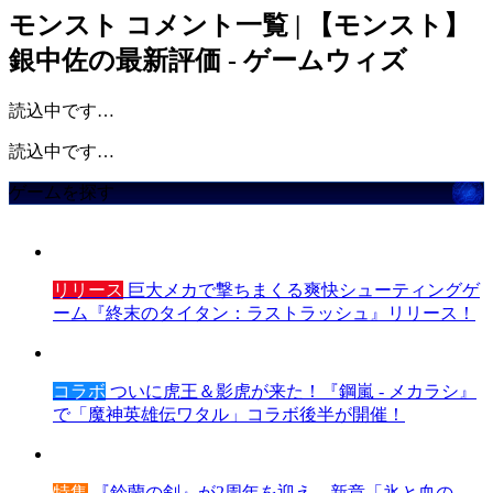
モンスト
コメント一覧 | 【モンスト】
銀中佐の最新評価 - ゲームウィズ
読込中です…
読込中です…
ゲームを探す
リリース
巨大メカで撃ちまくる爽快シューティングゲ
ーム『終末のタイタン：ラストラッシュ』リリース！
コラボ
ついに虎王＆影虎が来た！『鋼嵐 - メカラシ』
で「魔神英雄伝ワタル」コラボ後半が開催！
特集
『鈴蘭の剣』が2周年を迎え、新章「氷と血の