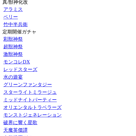
真/獣神化改
アラミス
ペリー
竹中半兵衛
定期開催ガチャ
彩獣神祭
超獣神祭
激獣神祭
モンコレDX
レッドスターズ
水の遊宴
グリーンファンタジー
スターライトミラージュ
ミッドナイトパーティー
オリエンタルトラベラーズ
モンストジェネレーション
破界に響く星歌
天魔英傑譚