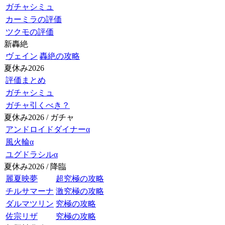
ガチャシミュ
カーミラの評価
ツクモの評価
新轟絶
ヴェイン
轟絶の攻略
夏休み2026
評価まとめ
ガチャシミュ
ガチャ引くべき？
夏休み2026 / ガチャ
アンドロイドダイナーα
風火輪α
ユグドラシルα
夏休み2026 / 降臨
麗夏映夢
超究極の攻略
チルサマーナ
激究極の攻略
ダルマツリン
究極の攻略
佐宗リザ
究極の攻略