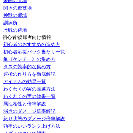
未開の大地
閃きの遊技場
神獣の聖域
訓練所
歴戦の跡地
初心者/復帰者向け情報
初心者のおすすめの進め方
初心者応援パック当たり一覧
亀《ケンチー》の集め方
タスの効率的な集め方
運極の作り方を徹底解説
アイテムの効果一覧
わくわくの実の厳選方法
わくわくの実の効果一覧
属性相性と倍率解説
弱点のダメージ倍率解説
怒り状態のダメージ倍率解説
効率のいいランク上げ方法