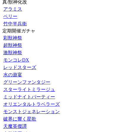
真/獣神化改
アラミス
ペリー
竹中半兵衛
定期開催ガチャ
彩獣神祭
超獣神祭
激獣神祭
モンコレDX
レッドスターズ
水の遊宴
グリーンファンタジー
スターライトミラージュ
ミッドナイトパーティー
オリエンタルトラベラーズ
モンストジェネレーション
破界に響く星歌
天魔英傑譚