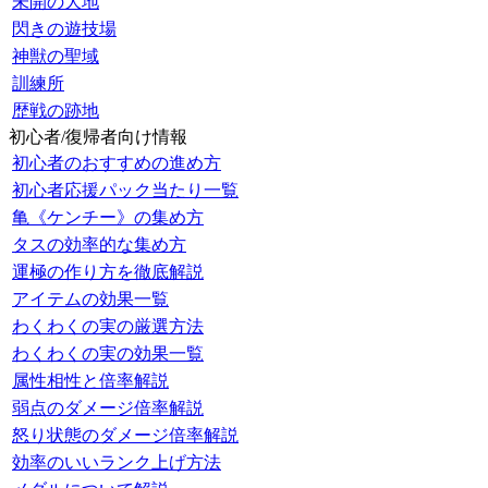
未開の大地
閃きの遊技場
神獣の聖域
訓練所
歴戦の跡地
初心者/復帰者向け情報
初心者のおすすめの進め方
初心者応援パック当たり一覧
亀《ケンチー》の集め方
タスの効率的な集め方
運極の作り方を徹底解説
アイテムの効果一覧
わくわくの実の厳選方法
わくわくの実の効果一覧
属性相性と倍率解説
弱点のダメージ倍率解説
怒り状態のダメージ倍率解説
効率のいいランク上げ方法