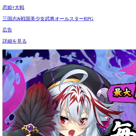
恋姫†大戦
三国志&戦国美少女武将オールスターRPG
広告
詳細を見る