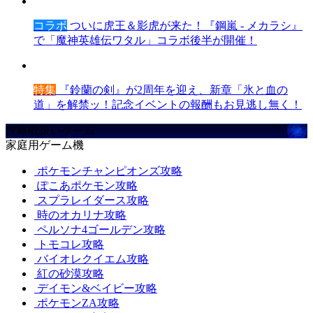
コラボ
ついに虎王＆影虎が来た！『鋼嵐 - メカラシ』
で「魔神英雄伝ワタル」コラボ後半が開催！
特集
『鈴蘭の剣』が2周年を迎え、新章「氷と血の
道」を解禁ッ！記念イベントの報酬もお見逃し無く！
攻略取扱いゲーム
家庭用ゲーム機
ポケモンチャンピオンズ攻略
ぽこあポケモン攻略
スプラレイダース攻略
時のオカリナ攻略
ペルソナ4ゴールデン攻略
トモコレ攻略
バイオレクイエム攻略
紅の砂漠攻略
デイモン&ベイビー攻略
ポケモンZA攻略