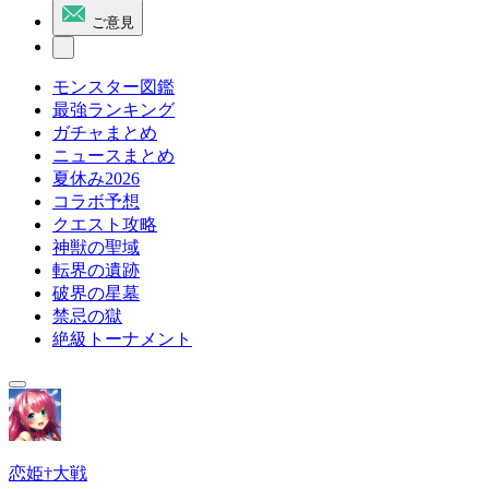
ご意見
モンスター図鑑
最強ランキング
ガチャまとめ
ニュースまとめ
夏休み2026
コラボ予想
クエスト攻略
神獣の聖域
転界の遺跡
破界の星墓
禁忌の獄
絶級トーナメント
恋姫†大戦