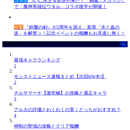
コラボ
ついに虎王＆影虎が来た！『鋼嵐 - メカラシ』
で「魔神英雄伝ワタル」コラボ後半が開催！
特集
『鈴蘭の剣』が2周年を迎え、新章「氷と血の
道」を解禁ッ！記念イベントの報酬もお見逃し無く！
攻略記事ランキング
最強キャラランキング
1
モンストニュース速報まとめ【次回8/6(木)】
2
チルサマーナ【激究極】の攻略と適正キャラ
3
アルカの評価とわくわくの実｜どっちがおすすめ？
4
神獣の聖域の攻略とクリア報酬