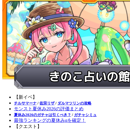
【新イベ】
チルサマーナ
/
佐宗リザ
/
ダルマツリンの攻略
モンスト夏休み2026の評価まとめ
夏休み2026のガチャは引くべき？
/
ガチャシミュ
最強ランキングの夏休みαを確定！
【クエスト】