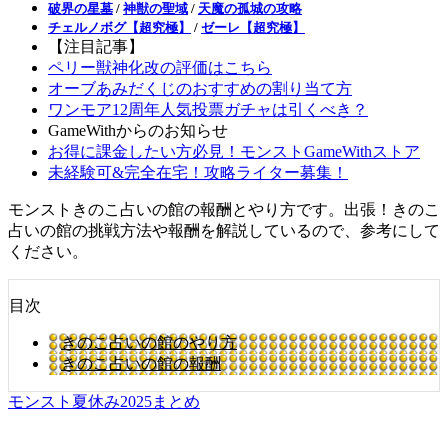
破界の星墓
/
神獣の聖域
/
天魔の孤城の攻略
チェルノボグ【超究極】
/
ゼーレ【超究極】
【注目記事】
ペリー獣神化改の評価はこちら
オーブあみだくじのおすすめの割り当て方
ワンモア12周年人気投票ガチャは引くべき？
GameWithからのお知らせ
お得に課金したい方必見！モンストGameWithストア
未経験可&完全在宅！攻略ライター募集！
モンストきのこ占いの館の報酬とやり方です。出張！きのこ
占いの館の挑戦方法や報酬を解説しているので、参考にして
ください。
目次
きのこ占いの館のやり方
きのこ占いの館の報酬
モンスト夏休み2025まとめ