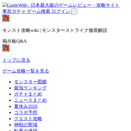
事前ガチャ
ゲーム検索
ログイン
モンスト攻略wiki | モンスターストライク徹底解説
掲示板Q&A
トップに戻る
ゲーム攻略一覧を見る
モンスター図鑑
最強ランキング
ガチャまとめ
ニュースまとめ
夏休み2026
コラボ予想
クエスト攻略
神獣の聖域
転界の遺跡