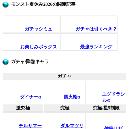
モンスト夏休み2026の関連記事
ガチャシミュ
ガチャは引くべき？
お楽しみボックス
最強ランキング
ガチャ/降臨キャラ
ガチャ
ユグドラシ
ダイナーα
風火輪α
ルα
激究極
究極
究極/星5制限
チルサマー
ダルマツリ
佐宗リザ