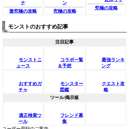
ナ
ン
究極の攻略
激究極の攻略
究極の攻略
モンストのおすすめ記事
注目記事
モンストニ
コラボ一覧
最強ランキ
ュース
＆予想
ング
おすすめガ
モンスター
クエスト攻
チャ
図鑑
略
ツール/掲示板
適正検索ツ
フレンド募
ール
集
ユーザー登録のご案内