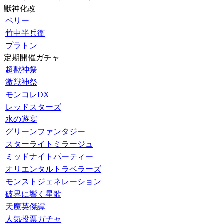
獣神化改
ペリー
竹中半兵衛
プラトン
定期開催ガチャ
超獣神祭
激獣神祭
モンコレDX
レッドスターズ
水の遊宴
グリーンファンタジー
スターライトミラージュ
ミッドナイトパーティー
オリエンタルトラベラーズ
モンストジェネレーション
破界に響く星歌
天魔英傑譚
人気投票ガチャ