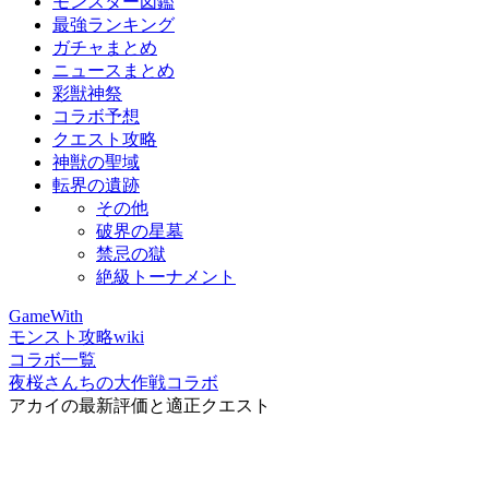
モンスター図鑑
最強ランキング
ガチャまとめ
ニュースまとめ
彩獣神祭
コラボ予想
クエスト攻略
神獣の聖域
転界の遺跡
その他
破界の星墓
禁忌の獄
絶級トーナメント
GameWith
モンスト攻略wiki
コラボ一覧
夜桜さんちの大作戦コラボ
アカイの最新評価と適正クエスト