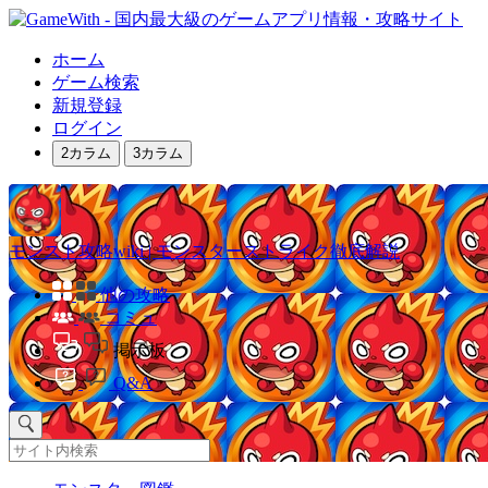
ホーム
ゲーム検索
新規登録
ログイン
2カラム
3カラム
モンスト攻略wiki | モンスターストライク徹底解説
他の攻略
コミュ
掲示板
Q&A