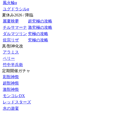
風火輪α
ユグドラシルα
夏休み2026 / 降臨
麗夏映夢
超究極の攻略
チルサマーナ
激究極の攻略
ダルマツリン
究極の攻略
佐宗リザ
究極の攻略
真/獣神化改
アラミス
ペリー
竹中半兵衛
定期開催ガチャ
彩獣神祭
超獣神祭
激獣神祭
モンコレDX
レッドスターズ
水の遊宴