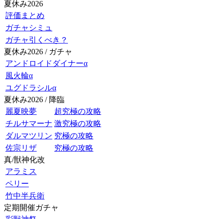
夏休み2026
評価まとめ
ガチャシミュ
ガチャ引くべき？
夏休み2026 / ガチャ
アンドロイドダイナーα
風火輪α
ユグドラシルα
夏休み2026 / 降臨
麗夏映夢
超究極の攻略
チルサマーナ
激究極の攻略
ダルマツリン
究極の攻略
佐宗リザ
究極の攻略
真/獣神化改
アラミス
ペリー
竹中半兵衛
定期開催ガチャ