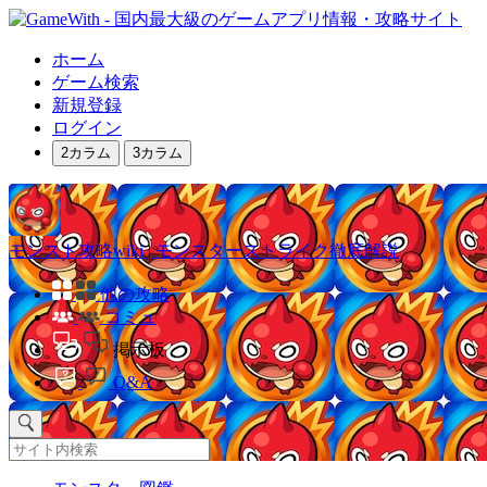
ホーム
ゲーム検索
新規登録
ログイン
2カラム
3カラム
モンスト攻略wiki | モンスターストライク徹底解説
他の攻略
コミュ
掲示板
Q&A