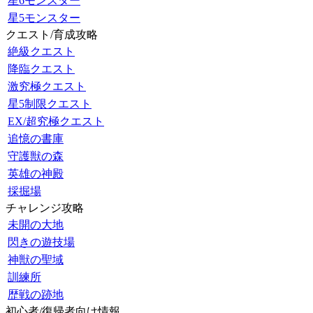
星6モンスター
星5モンスター
クエスト/育成攻略
絶級クエスト
降臨クエスト
激究極クエスト
星5制限クエスト
EX/超究極クエスト
追憶の書庫
守護獣の森
英雄の神殿
採掘場
チャレンジ攻略
未開の大地
閃きの遊技場
神獣の聖域
訓練所
歴戦の跡地
初心者/復帰者向け情報