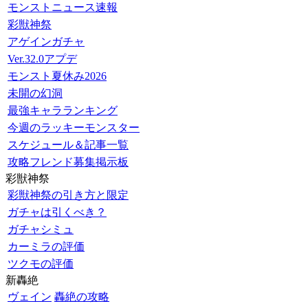
モンストニュース速報
彩獣神祭
アゲインガチャ
Ver.32.0アプデ
モンスト夏休み2026
未開の幻洞
最強キャラランキング
今週のラッキーモンスター
スケジュール＆記事一覧
攻略フレンド募集掲示板
彩獣神祭
彩獣神祭の引き方と限定
ガチャは引くべき？
ガチャシミュ
カーミラの評価
ツクモの評価
新轟絶
ヴェイン
轟絶の攻略