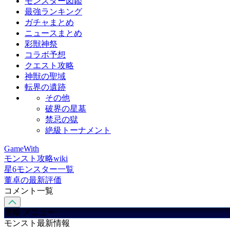
モンスター図鑑
最強ランキング
ガチャまとめ
ニュースまとめ
彩獣神祭
コラボ予想
クエスト攻略
神獣の聖域
転界の遺跡
その他
破界の星墓
禁忌の獄
絶級トーナメント
GameWith
モンスト攻略wiki
星6モンスター一覧
董卓の最新評価
コメント一覧
攻略 メニュー
モンスト最新情報