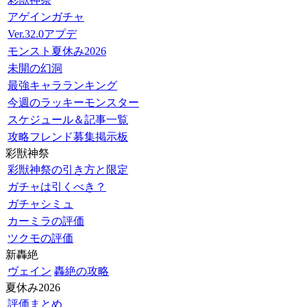
アゲインガチャ
Ver.32.0アプデ
モンスト夏休み2026
未開の幻洞
最強キャラランキング
今週のラッキーモンスター
スケジュール＆記事一覧
攻略フレンド募集掲示板
彩獣神祭
彩獣神祭の引き方と限定
ガチャは引くべき？
ガチャシミュ
カーミラの評価
ツクモの評価
新轟絶
ヴェイン
轟絶の攻略
夏休み2026
評価まとめ