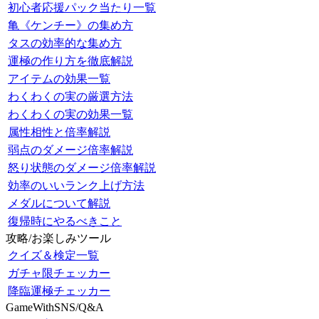
初心者応援パック当たり一覧
亀《ケンチー》の集め方
タスの効率的な集め方
運極の作り方を徹底解説
アイテムの効果一覧
わくわくの実の厳選方法
わくわくの実の効果一覧
属性相性と倍率解説
弱点のダメージ倍率解説
怒り状態のダメージ倍率解説
効率のいいランク上げ方法
メダルについて解説
復帰時にやるべきこと
攻略/お楽しみツール
クイズ＆検定一覧
ガチャ限チェッカー
降臨運極チェッカー
GameWithSNS/Q&A