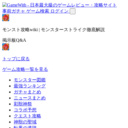
事前ガチャ
ゲーム検索
ログイン
モンスト攻略wiki | モンスターストライク徹底解説
掲示板Q&A
トップに戻る
ゲーム攻略一覧を見る
モンスター図鑑
最強ランキング
ガチャまとめ
ニュースまとめ
彩獣神祭
コラボ予想
クエスト攻略
神獣の聖域
転界の遺跡