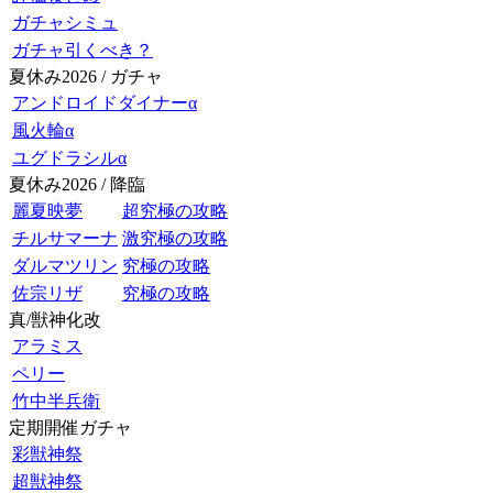
ガチャシミュ
ガチャ引くべき？
夏休み2026 / ガチャ
アンドロイドダイナーα
風火輪α
ユグドラシルα
夏休み2026 / 降臨
麗夏映夢
超究極の攻略
チルサマーナ
激究極の攻略
ダルマツリン
究極の攻略
佐宗リザ
究極の攻略
真/獣神化改
アラミス
ペリー
竹中半兵衛
定期開催ガチャ
彩獣神祭
超獣神祭