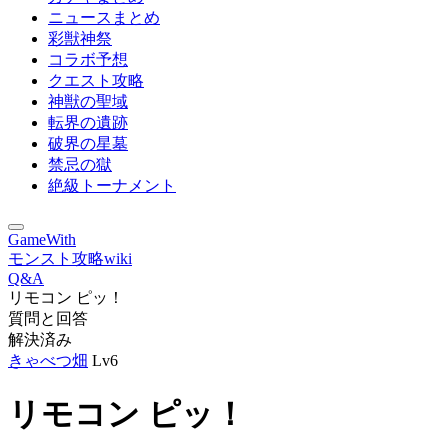
ニュースまとめ
彩獣神祭
コラボ予想
クエスト攻略
神獣の聖域
転界の遺跡
破界の星墓
禁忌の獄
絶級トーナメント
GameWith
モンスト攻略wiki
Q&A
リモコン ピッ！
質問と回答
解決済み
きゃべつ畑
Lv6
リモコン ピッ！