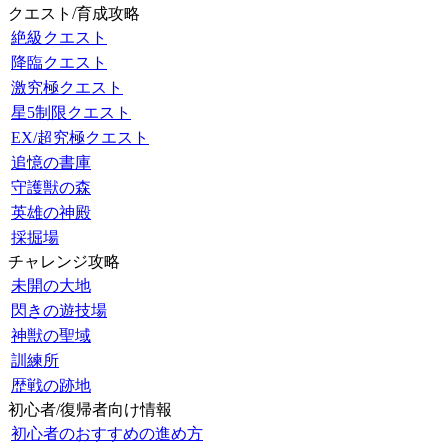
クエスト/育成攻略
絶級クエスト
降臨クエスト
激究極クエスト
星5制限クエスト
EX/超究極クエスト
追憶の書庫
守護獣の森
英雄の神殿
採掘場
チャレンジ攻略
未開の大地
閃きの遊技場
神獣の聖域
訓練所
歴戦の跡地
初心者/復帰者向け情報
初心者のおすすめの進め方