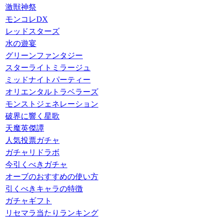
激獣神祭
モンコレDX
レッドスターズ
水の遊宴
グリーンファンタジー
スターライトミラージュ
ミッドナイトパーティー
オリエンタルトラベラーズ
モンストジェネレーション
破界に響く星歌
天魔英傑譚
人気投票ガチャ
ガチャリドラボ
今引くべきガチャ
オーブのおすすめの使い方
引くべきキャラの特徴
ガチャギフト
リセマラ当たりランキング