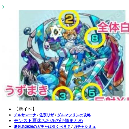
【新イベ】
チルサマーナ
/
佐宗リザ
/
ダルマツリンの攻略
モンスト夏休み2026の評価まとめ
夏休み2026のガチャは引くべき？
/
ガチャシミュ