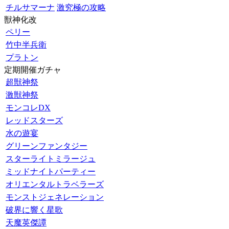
チルサマーナ
激究極の攻略
獣神化改
ペリー
竹中半兵衛
プラトン
定期開催ガチャ
超獣神祭
激獣神祭
モンコレDX
レッドスターズ
水の遊宴
グリーンファンタジー
スターライトミラージュ
ミッドナイトパーティー
オリエンタルトラベラーズ
モンストジェネレーション
破界に響く星歌
天魔英傑譚