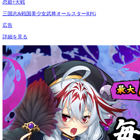
恋姫†大戦
三国志&戦国美少女武将オールスターRPG
広告
詳細を見る