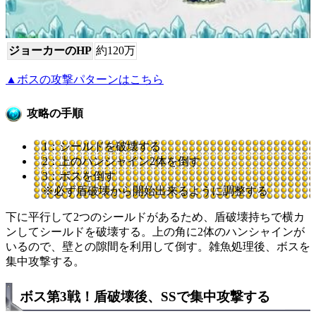
ジョーカーのHP
約120万
▲ボスの攻撃パターンはこちら
攻略の手順
1：シールドを破壊する
2：上のハンシャイン2体を倒す
3：ボスを倒す
※必ず盾破壊から開始出来るように調整する
下に平行して2つのシールドがあるため、盾破壊持ちで横カ
ンしてシールドを破壊する。上の角に2体のハンシャインが
いるので、壁との隙間を利用して倒す。雑魚処理後、ボスを
集中攻撃する。
ボス第3戦！盾破壊後、SSで集中攻撃する