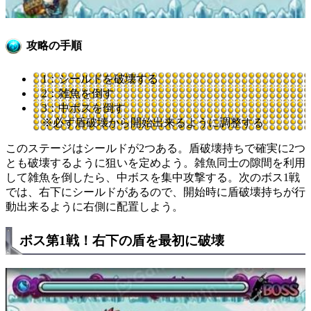
攻略の手順
1：シールドを破壊する
2：雑魚を倒す
3：中ボスを倒す
※必ず盾破壊から開始出来るように調整する
このステージはシールドが2つある。盾破壊持ちで確実に2つ
とも破壊するように狙いを定めよう。雑魚同士の隙間を利用
して雑魚を倒したら、中ボスを集中攻撃する。次のボス1戦
では、右下にシールドがあるので、開始時に盾破壊持ちが行
動出来るように右側に配置しよう。
ボス第1戦！右下の盾を最初に破壊