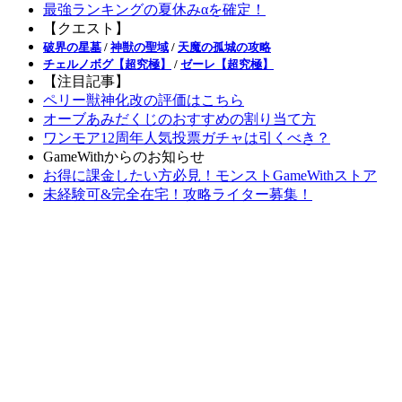
最強ランキングの夏休みαを確定！
【クエスト】
破界の星墓
/
神獣の聖域
/
天魔の孤城の攻略
チェルノボグ【超究極】
/
ゼーレ【超究極】
【注目記事】
ペリー獣神化改の評価はこちら
オーブあみだくじのおすすめの割り当て方
ワンモア12周年人気投票ガチャは引くべき？
GameWithからのお知らせ
お得に課金したい方必見！モンストGameWithストア
未経験可&完全在宅！攻略ライター募集！