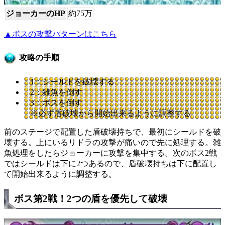
ジョーカーのHP
約75万
▲ボスの攻撃パターンはこちら
攻略の手順
1：シールドを破壊する
2：雑魚を倒す
3：ボスを倒す
※必ず盾破壊から開始出来るように調整する
前のステージで配置した盾破壊持ちで、最初にシールドを破
壊する。上にいるリドラの攻撃が痛いので先に処理する。雑
魚処理をしたらジョーカーに攻撃を集中する。次のボス2戦
ではシールドは下に2つあるので、盾破壊持ちは下に配置し
て開始出来るように調整する。
ボス第2戦！2つの盾を優先して破壊