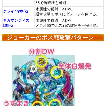
SSで盾破壊も可能。
木属性で反射、ADW。
ジライヤ(神化)
通常攻撃でボスにダメージを稼げる。
ギガマンティス
木属性で貫通、ADW
(進化)
メテオSSでボス戦の雑魚を一掃可能。
ジョーカーのボス戦攻撃パターン