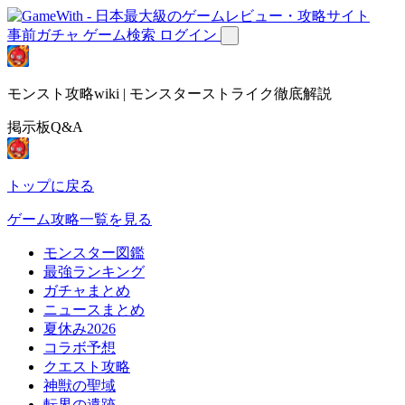
事前ガチャ
ゲーム検索
ログイン
モンスト攻略wiki | モンスターストライク徹底解説
掲示板Q&A
トップに戻る
ゲーム攻略一覧を見る
モンスター図鑑
最強ランキング
ガチャまとめ
ニュースまとめ
夏休み2026
コラボ予想
クエスト攻略
神獣の聖域
転界の遺跡