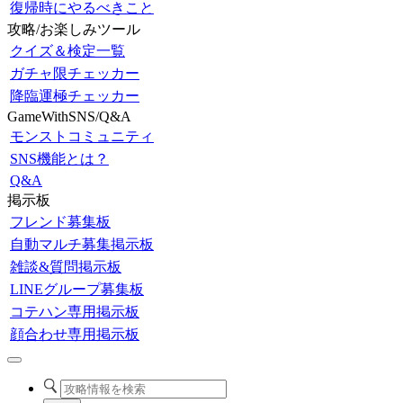
復帰時にやるべきこと
攻略/お楽しみツール
クイズ＆検定一覧
ガチャ限チェッカー
降臨運極チェッカー
GameWithSNS/Q&A
モンストコミュニティ
SNS機能とは？
Q&A
掲示板
フレンド募集板
自動マルチ募集掲示板
雑談&質問掲示板
LINEグループ募集板
コテハン専用掲示板
顔合わせ専用掲示板