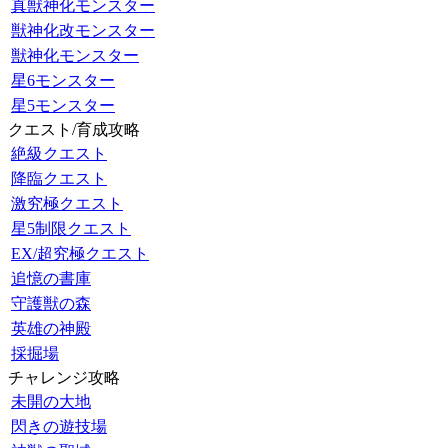
真獣神化モンスター
獣神化改モンスター
獣神化モンスター
星6モンスター
星5モンスター
クエスト/育成攻略
絶級クエスト
降臨クエスト
激究極クエスト
星5制限クエスト
EX/超究極クエスト
追憶の書庫
守護獣の森
英雄の神殿
採掘場
チャレンジ攻略
未開の大地
閃きの遊技場