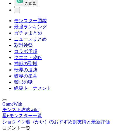
ご意見
モンスター図鑑
最強ランキング
ガチャまとめ
ニュースまとめ
彩獣神祭
コラボ予想
クエスト攻略
神獣の聖域
転界の遺跡
破界の星墓
禁忌の獄
絶級トーナメント
GameWith
モンスト攻略wiki
星6モンスター一覧
ショクイン廻（かい）のおすすめ副友情と最新評価
コメント一覧