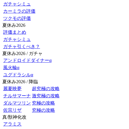
ガチャシミュ
カーミラの評価
ツクモの評価
夏休み2026
評価まとめ
ガチャシミュ
ガチャ引くべき？
夏休み2026 / ガチャ
アンドロイドダイナーα
風火輪α
ユグドラシルα
夏休み2026 / 降臨
麗夏映夢
超究極の攻略
チルサマーナ
激究極の攻略
ダルマツリン
究極の攻略
佐宗リザ
究極の攻略
真/獣神化改
アラミス