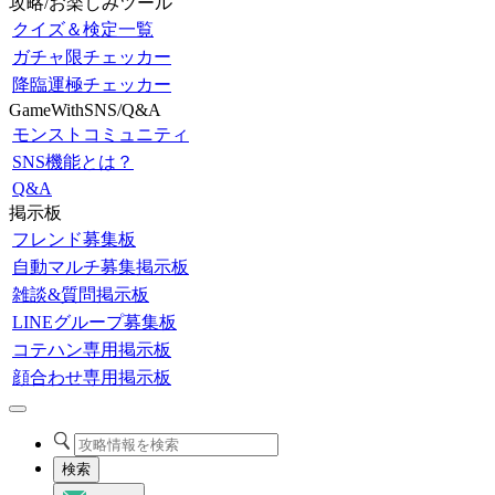
攻略/お楽しみツール
クイズ＆検定一覧
ガチャ限チェッカー
降臨運極チェッカー
GameWithSNS/Q&A
モンストコミュニティ
SNS機能とは？
Q&A
掲示板
フレンド募集板
自動マルチ募集掲示板
雑談&質問掲示板
LINEグループ募集板
コテハン専用掲示板
顔合わせ専用掲示板
検索