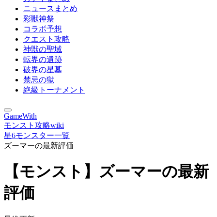
ニュースまとめ
彩獣神祭
コラボ予想
クエスト攻略
神獣の聖域
転界の遺跡
破界の星墓
禁忌の獄
絶級トーナメント
GameWith
モンスト攻略wiki
星6モンスター一覧
ズーマーの最新評価
【モンスト】ズーマーの最新
評価