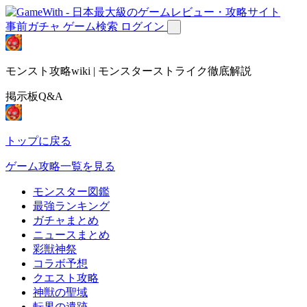
事前ガチャ
ゲーム検索
ログイン
モンスト攻略wiki | モンスターストライク徹底解説
掲示板Q&A
トップに戻る
ゲーム攻略一覧を見る
モンスター図鑑
最強ランキング
ガチャまとめ
ニュースまとめ
彩獣神祭
コラボ予想
クエスト攻略
神獣の聖域
転界の遺跡