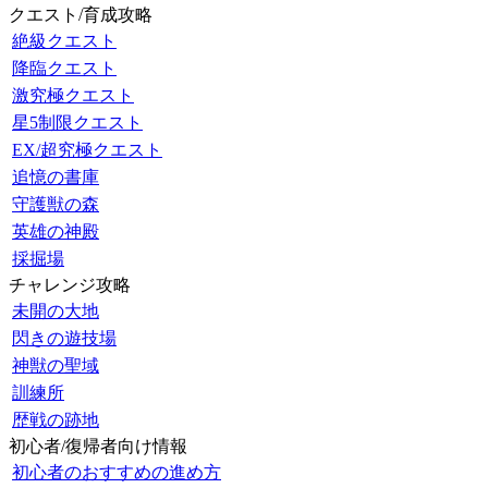
クエスト/育成攻略
絶級クエスト
降臨クエスト
激究極クエスト
星5制限クエスト
EX/超究極クエスト
追憶の書庫
守護獣の森
英雄の神殿
採掘場
チャレンジ攻略
未開の大地
閃きの遊技場
神獣の聖域
訓練所
歴戦の跡地
初心者/復帰者向け情報
初心者のおすすめの進め方