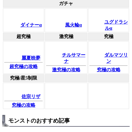
ガチャ
ユグドラシ
ダイナーα
風火輪α
ルα
超究極
激究極
究極
チルサマー
ダルマツリ
麗夏映夢
ナ
ン
超究極の攻略
激究極の攻略
究極の攻略
究極/星5制限
佐宗リザ
究極の攻略
モンストのおすすめ記事