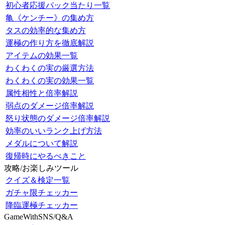
初心者応援パック当たり一覧
亀《ケンチー》の集め方
タスの効率的な集め方
運極の作り方を徹底解説
アイテムの効果一覧
わくわくの実の厳選方法
わくわくの実の効果一覧
属性相性と倍率解説
弱点のダメージ倍率解説
怒り状態のダメージ倍率解説
効率のいいランク上げ方法
メダルについて解説
復帰時にやるべきこと
攻略/お楽しみツール
クイズ＆検定一覧
ガチャ限チェッカー
降臨運極チェッカー
GameWithSNS/Q&A