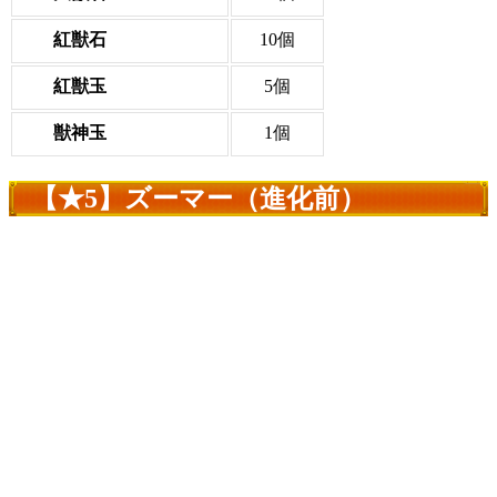
紅獣石
10個
紅獣玉
5個
獣神玉
1個
【★5】ズーマー（進化前）