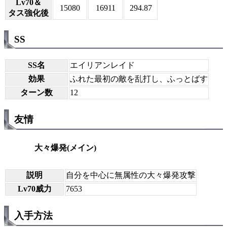
Lv70＆
15080
16911
294.87
タス強化後
SS
SS名
エイリアンレイド
効果
ふれた最初の敵を乱打し、ふっとばす
ターン数
12
友情
大々爆発(メイン)
説明
自分を中心に無属性の大々爆発攻撃
Lv70威力
7653
入手方法