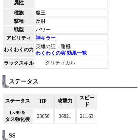
属性
種族
魔王
撃種
反射
戦型
パワー
アビリティ
神キラー
英雄の証：運極
わくわくの力
わくわくの実 効果一覧
クリティカル
ラックスキル
ステータス
スピー
ステータス
攻撃力
HP
ド
Lv99＆
23656
36821
211.63
タス強化後
SS