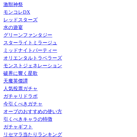
激獣神祭
モンコレDX
レッドスターズ
水の遊宴
グリーンファンタジー
スターライトミラージュ
ミッドナイトパーティー
オリエンタルトラベラーズ
モンストジェネレーション
破界に響く星歌
天魔英傑譚
人気投票ガチャ
ガチャリドラボ
今引くべきガチャ
オーブのおすすめの使い方
引くべきキャラの特徴
ガチャギフト
リセマラ当たりランキング