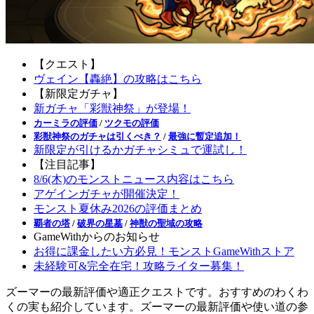
【クエスト】
ヴェイン【轟絶】の攻略はこちら
【新限定ガチャ】
新ガチャ「彩獣神祭」が登場！
カーミラの評価
/
ツクモの評価
彩獣神祭のガチャは引くべき？
/
最強に暫定追加！
新限定が引けるかガチャシミュで運試し！
【注目記事】
8/6(木)のモンストニュース内容はこちら
アゲインガチャが開催決定！
モンスト夏休み2026の評価まとめ
覇者の塔
/
破界の星墓
/
神獣の聖域の攻略
GameWithからのお知らせ
お得に課金したい方必見！モンストGameWithストア
未経験可&完全在宅！攻略ライター募集！
ズーマーの最新評価や適正クエストです。おすすめのわくわ
くの実も紹介しています。ズーマーの最新評価や使い道の参