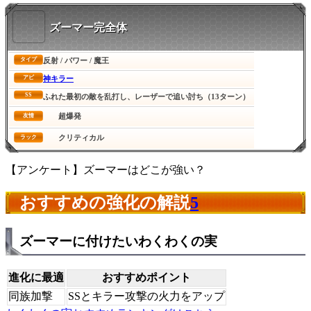
ズーマー完全体
反射 / パワー / 魔王
タイプ
神キラー
アビ
SS
ふれた最初の敵を乱打し、レーザーで追い討ち（13ターン）
超爆発
友情
クリティカル
ラック
【アンケート】ズーマーはどこが強い？
おすすめの強化の解説
5
ズーマーに付けたいわくわくの実
進化に最適
おすすめポイント
同族加撃
SSとキラー攻撃の火力をアップ