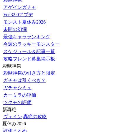
アゲインガチャ
Ver.32.0アプデ
モンスト夏休み2026
未開の幻洞
最強キャラランキング
今週のラッキーモンスター
スケジュール＆記事一覧
攻略フレンド募集掲示板
彩獣神祭
彩獣神祭の引き方と限定
ガチャは引くべき？
ガチャシミュ
カーミラの評価
ツクモの評価
新轟絶
ヴェイン
轟絶の攻略
夏休み2026
評価まとめ