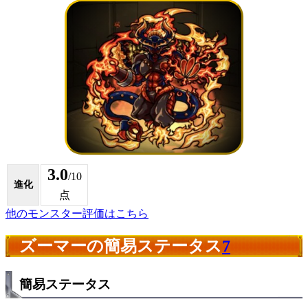
3.0
/10
進化
点
他のモンスター評価はこちら
ズーマーの簡易ステータス
7
簡易ステータス