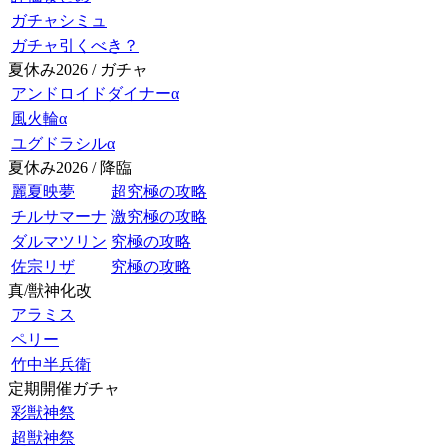
ガチャシミュ
ガチャ引くべき？
夏休み2026 / ガチャ
アンドロイドダイナーα
風火輪α
ユグドラシルα
夏休み2026 / 降臨
麗夏映夢
超究極の攻略
チルサマーナ
激究極の攻略
ダルマツリン
究極の攻略
佐宗リザ
究極の攻略
真/獣神化改
アラミス
ペリー
竹中半兵衛
定期開催ガチャ
彩獣神祭
超獣神祭