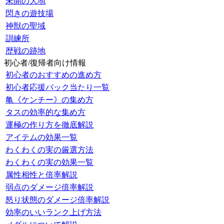
未開の大地
閃きの遊技場
神獣の聖域
訓練所
歴戦の跡地
初心者/復帰者向け情報
初心者のおすすめの進め方
初心者応援パック当たり一覧
亀《ケンチー》の集め方
タスの効率的な集め方
運極の作り方を徹底解説
アイテムの効果一覧
わくわくの実の厳選方法
わくわくの実の効果一覧
属性相性と倍率解説
弱点のダメージ倍率解説
怒り状態のダメージ倍率解説
効率のいいランク上げ方法