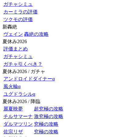
ガチャシミュ
カーミラの評価
ツクモの評価
新轟絶
ヴェイン
轟絶の攻略
夏休み2026
評価まとめ
ガチャシミュ
ガチャ引くべき？
夏休み2026 / ガチャ
アンドロイドダイナーα
風火輪α
ユグドラシルα
夏休み2026 / 降臨
麗夏映夢
超究極の攻略
チルサマーナ
激究極の攻略
ダルマツリン
究極の攻略
佐宗リザ
究極の攻略