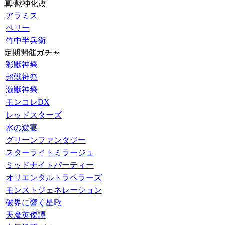
真/獣神化改
アラミス
ペリー
竹中半兵衛
定期開催ガチャ
彩獣神祭
超獣神祭
激獣神祭
モンコレDX
レッドスターズ
水の遊宴
グリーンファンタジー
スターライトミラージュ
ミッドナイトパーティー
オリエンタルトラベラーズ
モンストジェネレーション
破界に響く星歌
天魔英傑譚