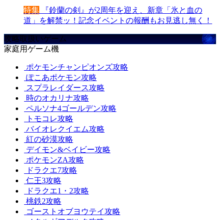
特集
『鈴蘭の剣』が2周年を迎え、新章「氷と血の
道」を解禁ッ！記念イベントの報酬もお見逃し無く！
攻略取扱いゲーム
家庭用ゲーム機
ポケモンチャンピオンズ攻略
ぽこあポケモン攻略
スプラレイダース攻略
時のオカリナ攻略
ペルソナ4ゴールデン攻略
トモコレ攻略
バイオレクイエム攻略
紅の砂漠攻略
デイモン&ベイビー攻略
ポケモンZA攻略
ドラクエ7攻略
仁王3攻略
ドラクエ1・2攻略
桃鉄2攻略
ゴーストオブヨウテイ攻略