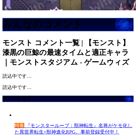
みんなのコメント
モンスト
コメント一覧 | 【モンスト】
漆黒の巨鯨の最速タイムと適正キャラ
｜モンストスタジアム - ゲームウィズ
読込中です…
読込中です…
ゲームを探す
特集
『モンスターループ：獣神転生』名将がケモ化し
た異世界転生×獣神進化RPG。事前登録受付中！