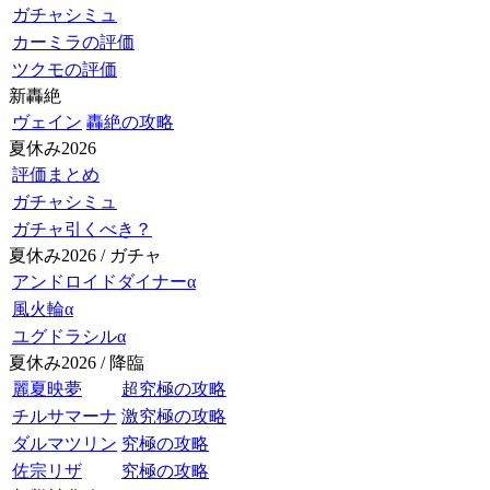
ガチャシミュ
カーミラの評価
ツクモの評価
新轟絶
ヴェイン
轟絶の攻略
夏休み2026
評価まとめ
ガチャシミュ
ガチャ引くべき？
夏休み2026 / ガチャ
アンドロイドダイナーα
風火輪α
ユグドラシルα
夏休み2026 / 降臨
麗夏映夢
超究極の攻略
チルサマーナ
激究極の攻略
ダルマツリン
究極の攻略
佐宗リザ
究極の攻略