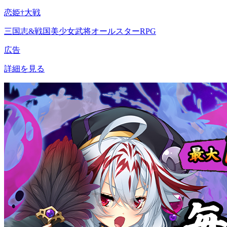
恋姫†大戦
三国志&戦国美少女武将オールスターRPG
広告
詳細を見る