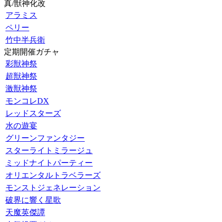
真/獣神化改
アラミス
ペリー
竹中半兵衛
定期開催ガチャ
彩獣神祭
超獣神祭
激獣神祭
モンコレDX
レッドスターズ
水の遊宴
グリーンファンタジー
スターライトミラージュ
ミッドナイトパーティー
オリエンタルトラベラーズ
モンストジェネレーション
破界に響く星歌
天魔英傑譚