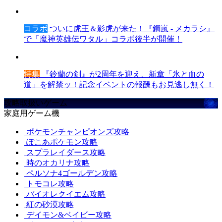
コラボ
ついに虎王＆影虎が来た！『鋼嵐 - メカラシ』
で「魔神英雄伝ワタル」コラボ後半が開催！
特集
『鈴蘭の剣』が2周年を迎え、新章「氷と血の
道」を解禁ッ！記念イベントの報酬もお見逃し無く！
攻略取扱いゲーム
家庭用ゲーム機
ポケモンチャンピオンズ攻略
ぽこあポケモン攻略
スプラレイダース攻略
時のオカリナ攻略
ペルソナ4ゴールデン攻略
トモコレ攻略
バイオレクイエム攻略
紅の砂漠攻略
デイモン&ベイビー攻略