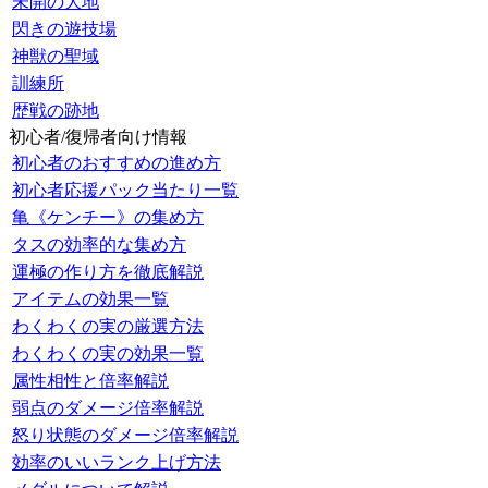
未開の大地
閃きの遊技場
神獣の聖域
訓練所
歴戦の跡地
初心者/復帰者向け情報
初心者のおすすめの進め方
初心者応援パック当たり一覧
亀《ケンチー》の集め方
タスの効率的な集め方
運極の作り方を徹底解説
アイテムの効果一覧
わくわくの実の厳選方法
わくわくの実の効果一覧
属性相性と倍率解説
弱点のダメージ倍率解説
怒り状態のダメージ倍率解説
効率のいいランク上げ方法