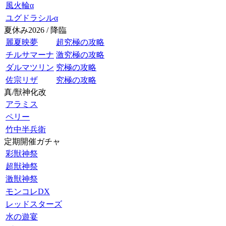
風火輪α
ユグドラシルα
夏休み2026 / 降臨
麗夏映夢
超究極の攻略
チルサマーナ
激究極の攻略
ダルマツリン
究極の攻略
佐宗リザ
究極の攻略
真/獣神化改
アラミス
ペリー
竹中半兵衛
定期開催ガチャ
彩獣神祭
超獣神祭
激獣神祭
モンコレDX
レッドスターズ
水の遊宴