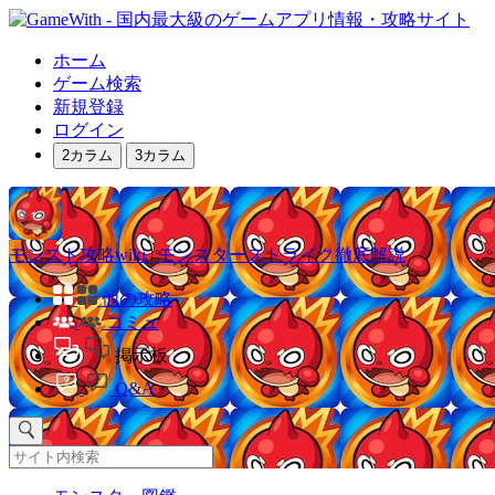
ホーム
ゲーム検索
新規登録
ログイン
2カラム
3カラム
モンスト攻略wiki | モンスターストライク徹底解説
他の攻略
コミュ
掲示板
Q&A