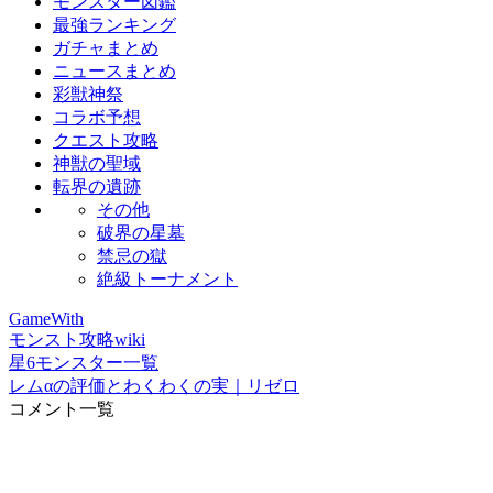
モンスター図鑑
最強ランキング
ガチャまとめ
ニュースまとめ
彩獣神祭
コラボ予想
クエスト攻略
神獣の聖域
転界の遺跡
その他
破界の星墓
禁忌の獄
絶級トーナメント
GameWith
モンスト攻略wiki
星6モンスター一覧
レムαの評価とわくわくの実｜リゼロ
コメント一覧