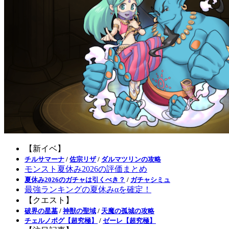
【新イベ】
チルサマーナ
/
佐宗リザ
/
ダルマツリンの攻略
モンスト夏休み2026の評価まとめ
夏休み2026のガチャは引くべき？
/
ガチャシミュ
最強ランキングの夏休みαを確定！
【クエスト】
破界の星墓
/
神獣の聖域
/
天魔の孤城の攻略
チェルノボグ【超究極】
/
ゼーレ【超究極】