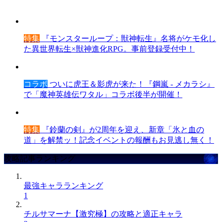
特集
『モンスターループ：獣神転生』名将がケモ化し
た異世界転生×獣神進化RPG。事前登録受付中！
コラボ
ついに虎王＆影虎が来た！『鋼嵐 - メカラシ』
で「魔神英雄伝ワタル」コラボ後半が開催！
特集
『鈴蘭の剣』が2周年を迎え、新章「氷と血の
道」を解禁ッ！記念イベントの報酬もお見逃し無く！
攻略記事ランキング
最強キャラランキング
1
チルサマーナ【激究極】の攻略と適正キャラ