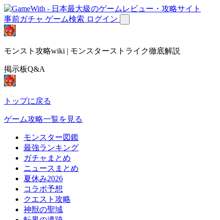
事前ガチャ
ゲーム検索
ログイン
モンスト攻略wiki | モンスターストライク徹底解説
掲示板Q&A
トップに戻る
ゲーム攻略一覧を見る
モンスター図鑑
最強ランキング
ガチャまとめ
ニュースまとめ
夏休み2026
コラボ予想
クエスト攻略
神獣の聖域
転界の遺跡