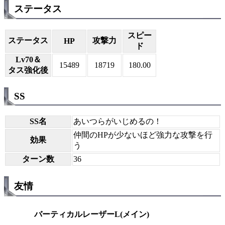
ステータス
スピー
ステータス
攻撃力
HP
ド
Lv70＆
15489
18719
180.00
タス強化後
SS
SS名
あいつらがいじめるの！
仲間のHPが少ないほど強力な攻撃を行
効果
う
ターン数
36
友情
バーティカルレーザーL(メイン)