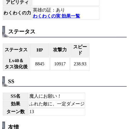
アビリティ
英雄の証：あり
わくわくの力
わくわくの実 効果一覧
ステータス
スピー
ステータス
攻撃力
HP
ド
Lv40＆
8845
10917
238.93
タス強化後
SS
SS名
魔人にお願い！
効果
ふれた敵に、一定ダメージ
ターン数
13
友情