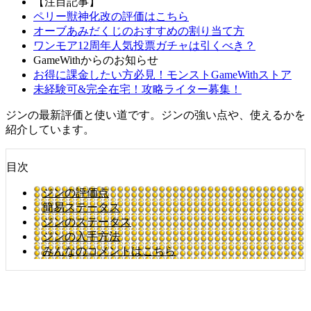
【注目記事】
ペリー獣神化改の評価はこちら
オーブあみだくじのおすすめの割り当て方
ワンモア12周年人気投票ガチャは引くべき？
GameWithからのお知らせ
お得に課金したい方必見！モンストGameWithストア
未経験可&完全在宅！攻略ライター募集！
ジンの最新評価と使い道です。ジンの強い点や、使えるかを
紹介しています。
目次
ジンの評価点
簡易ステータス
ジンのステータス
ジンの入手方法
みんなのコメントはこちら