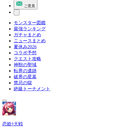
ご意見
モンスター図鑑
最強ランキング
ガチャまとめ
ニュースまとめ
夏休み2026
コラボ予想
クエスト攻略
神獣の聖域
転界の遺跡
破界の星墓
禁忌の獄
絶級トーナメント
恋姫†大戦