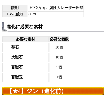
説明
上下2方向に属性大レーザー攻撃
Lv70威力
6629
進化に必要な素材
必要な素材
必要な個数
獣石
30個
大獣石
10個
蒼獣石
5個
蒼獣玉
1個
【★4】ジン（進化前）