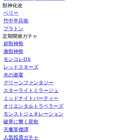
獣神化改
ペリー
竹中半兵衛
プラトン
定期開催ガチャ
超獣神祭
激獣神祭
モンコレDX
レッドスターズ
水の遊宴
グリーンファンタジー
スターライトミラージュ
ミッドナイトパーティー
オリエンタルトラベラーズ
モンストジェネレーション
破界に響く星歌
天魔英傑譚
人気投票ガチャ