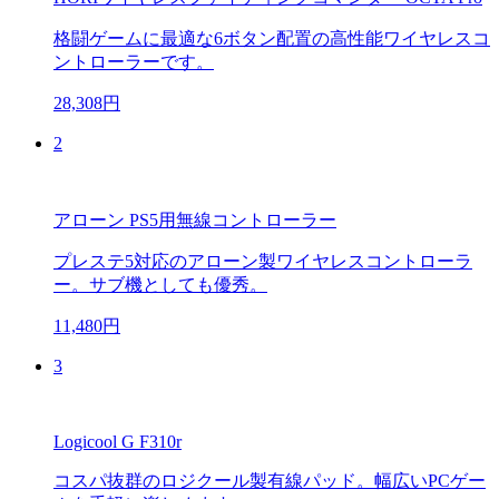
格闘ゲームに最適な6ボタン配置の高性能ワイヤレスコ
ントローラーです。
28,308円
2
アローン PS5用無線コントローラー
プレステ5対応のアローン製ワイヤレスコントローラ
ー。サブ機としても優秀。
11,480円
3
Logicool G F310r
コスパ抜群のロジクール製有線パッド。幅広いPCゲー