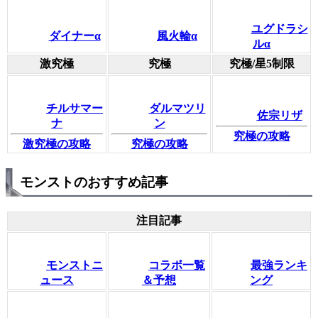
ユグドラシ
ダイナーα
風火輪α
ルα
激究極
究極
究極/星5制限
チルサマー
ダルマツリ
佐宗リザ
ナ
ン
究極の攻略
激究極の攻略
究極の攻略
モンストのおすすめ記事
注目記事
モンストニ
コラボ一覧
最強ランキ
ュース
＆予想
ング