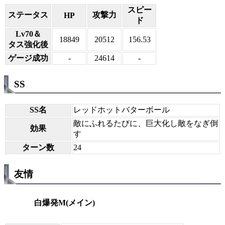
スピー
ステータス
攻撃力
HP
ド
Lv70＆
18849
20512
156.53
タス強化後
ゲージ成功
-
24614
-
SS
SS名
レッドホットバターボール
敵にふれるたびに、巨大化し敵をなぎ倒
効果
す
ターン数
24
友情
白爆発M(メイン)