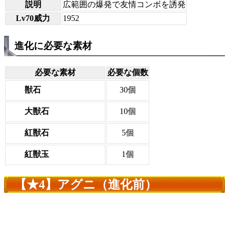
説明
広範囲の爆発で友情コンボを誘発
Lv70威力
1952
進化に必要な素材
必要な素材
必要な個数
獣石
30個
大獣石
10個
紅獣石
5個
紅獣玉
1個
【★4】アグニ（進化前）