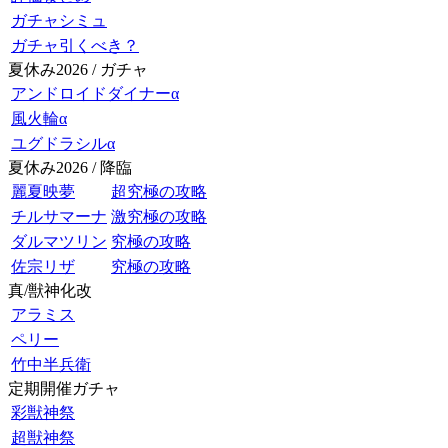
ガチャシミュ
ガチャ引くべき？
夏休み2026 / ガチャ
アンドロイドダイナーα
風火輪α
ユグドラシルα
夏休み2026 / 降臨
麗夏映夢
超究極の攻略
チルサマーナ
激究極の攻略
ダルマツリン
究極の攻略
佐宗リザ
究極の攻略
真/獣神化改
アラミス
ペリー
竹中半兵衛
定期開催ガチャ
彩獣神祭
超獣神祭