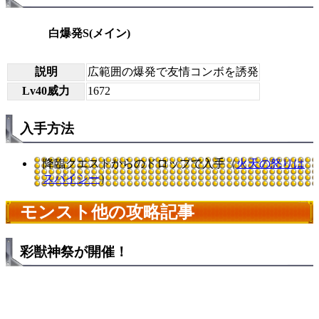
白爆発S(メイン)
説明
広範囲の爆発で友情コンボを誘発
Lv40威力
1672
入手方法
降臨クエストからのドロップで入手（
火天の怒りは
スパイシー
）
モンスト他の攻略記事
彩獣神祭が開催！