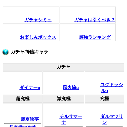
ガチャシミュ
ガチャは引くべき？
お楽しみボックス
最強ランキング
ガチャ/降臨キャラ
ガチャ
ユグドラシ
ダイナーα
風火輪α
ルα
超究極
激究極
究極
チルサマー
ダルマツリ
麗夏映夢
ナ
ン