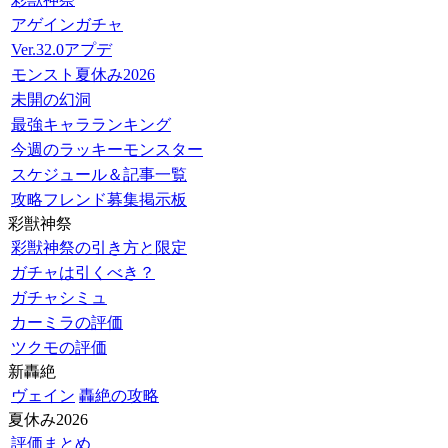
アゲインガチャ
Ver.32.0アプデ
モンスト夏休み2026
未開の幻洞
最強キャラランキング
今週のラッキーモンスター
スケジュール＆記事一覧
攻略フレンド募集掲示板
彩獣神祭
彩獣神祭の引き方と限定
ガチャは引くべき？
ガチャシミュ
カーミラの評価
ツクモの評価
新轟絶
ヴェイン
轟絶の攻略
夏休み2026
評価まとめ