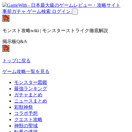
事前ガチャ
ゲーム検索
ログイン
モンスト攻略wiki | モンスターストライク徹底解説
掲示板Q&A
トップに戻る
ゲーム攻略一覧を見る
モンスター図鑑
最強ランキング
ガチャまとめ
ニュースまとめ
彩獣神祭
コラボ予想
クエスト攻略
神獣の聖域
転界の遺跡