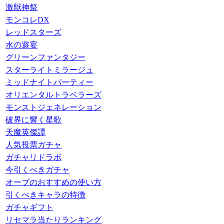
激獣神祭
モンコレDX
レッドスターズ
水の遊宴
グリーンファンタジー
スターライトミラージュ
ミッドナイトパーティー
オリエンタルトラベラーズ
モンストジェネレーション
破界に響く星歌
天魔英傑譚
人気投票ガチャ
ガチャリドラボ
今引くべきガチャ
オーブのおすすめの使い方
引くべきキャラの特徴
ガチャギフト
リセマラ当たりランキング