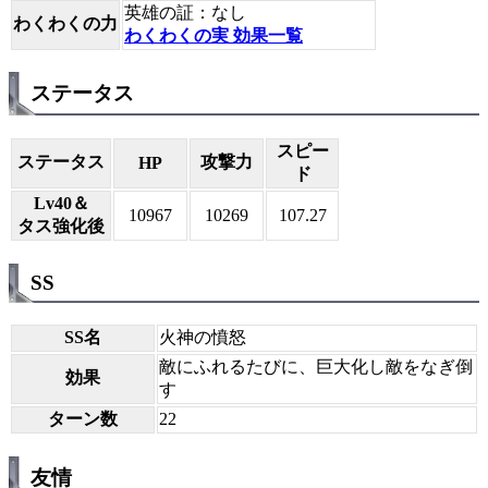
英雄の証：なし
わくわくの力
わくわくの実 効果一覧
ステータス
スピー
ステータス
攻撃力
HP
ド
Lv40＆
10967
10269
107.27
タス強化後
SS
SS名
火神の憤怒
敵にふれるたびに、巨大化し敵をなぎ倒
効果
す
ターン数
22
友情