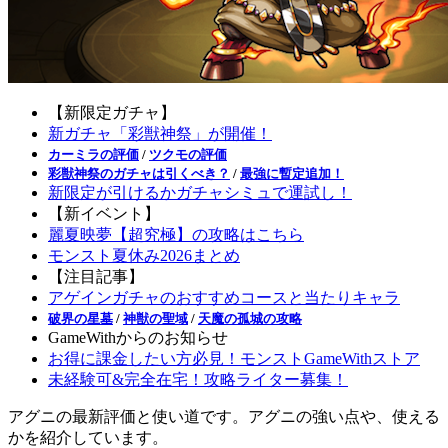
【新限定ガチャ】
新ガチャ「彩獣神祭」が開催！
カーミラの評価
/
ツクモの評価
彩獣神祭のガチャは引くべき？
/
最強に暫定追加！
新限定が引けるかガチャシミュで運試し！
【新イベント】
麗夏映夢【超究極】の攻略はこちら
モンスト夏休み2026まとめ
【注目記事】
アゲインガチャのおすすめコースと当たりキャラ
破界の星墓
/
神獣の聖域
/
天魔の孤城の攻略
GameWithからのお知らせ
お得に課金したい方必見！モンストGameWithストア
未経験可&完全在宅！攻略ライター募集！
アグニの最新評価と使い道です。アグニの強い点や、使える
かを紹介しています。