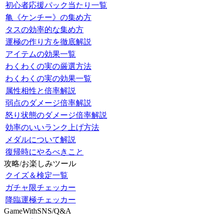
初心者応援パック当たり一覧
亀《ケンチー》の集め方
タスの効率的な集め方
運極の作り方を徹底解説
アイテムの効果一覧
わくわくの実の厳選方法
わくわくの実の効果一覧
属性相性と倍率解説
弱点のダメージ倍率解説
怒り状態のダメージ倍率解説
効率のいいランク上げ方法
メダルについて解説
復帰時にやるべきこと
攻略/お楽しみツール
クイズ＆検定一覧
ガチャ限チェッカー
降臨運極チェッカー
GameWithSNS/Q&A