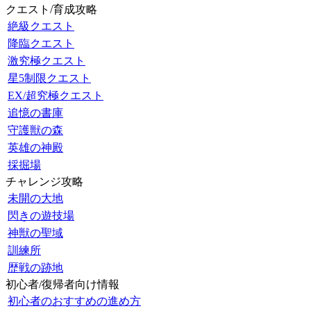
クエスト/育成攻略
絶級クエスト
降臨クエスト
激究極クエスト
星5制限クエスト
EX/超究極クエスト
追憶の書庫
守護獣の森
英雄の神殿
採掘場
チャレンジ攻略
未開の大地
閃きの遊技場
神獣の聖域
訓練所
歴戦の跡地
初心者/復帰者向け情報
初心者のおすすめの進め方