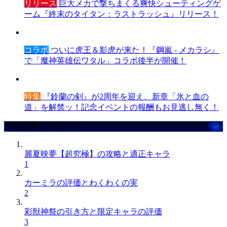
リリース
巨大メカで撃ちまくる爽快シューティングゲ
ーム『終末のタイタン：ラストラッシュ』リリース！
コラボ
ついに虎王＆影虎が来た！『鋼嵐 - メカラシ』
で「魔神英雄伝ワタル」コラボ後半が開催！
特集
『鈴蘭の剣』が2周年を迎え、新章「氷と血の
道」を解禁ッ！記念イベントの報酬もお見逃し無く！
攻略記事ランキング
麗夏映夢【超究極】の攻略と適正キャラ
1
カーミラの評価とわくわくの実
2
彩獣神祭の引き方と限定キャラの評価
3