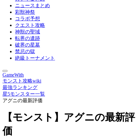
ニュースまとめ
彩獣神祭
コラボ予想
クエスト攻略
神獣の聖域
転界の遺跡
破界の星墓
禁忌の獄
絶級トーナメント
GameWith
モンスト攻略wiki
最強ランキング
星5モンスター一覧
アグニの最新評価
【モンスト】アグニの最新評
価