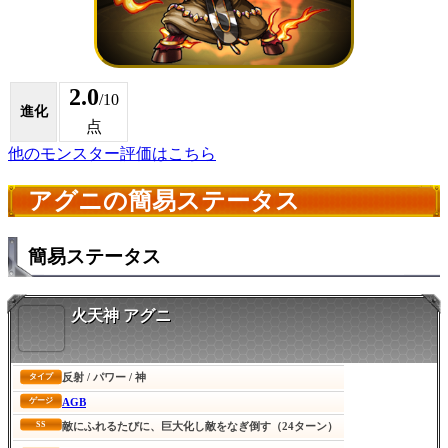
2.0
/10
進化
点
他のモンスター評価はこちら
アグニの簡易ステータス
簡易ステータス
火天神 アグニ
反射 / パワー / 神
タイプ
AGB
ゲージ
SS
敵にふれるたびに、巨大化し敵をなぎ倒す（24ターン）