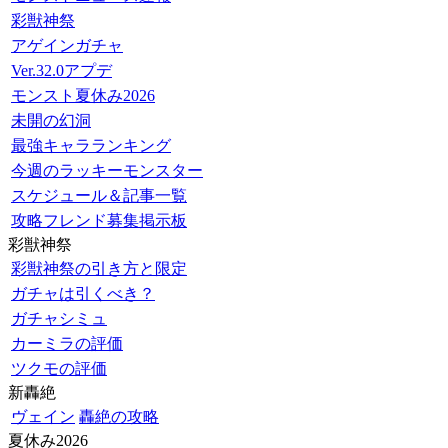
彩獣神祭
アゲインガチャ
Ver.32.0アプデ
モンスト夏休み2026
未開の幻洞
最強キャラランキング
今週のラッキーモンスター
スケジュール＆記事一覧
攻略フレンド募集掲示板
彩獣神祭
彩獣神祭の引き方と限定
ガチャは引くべき？
ガチャシミュ
カーミラの評価
ツクモの評価
新轟絶
ヴェイン
轟絶の攻略
夏休み2026