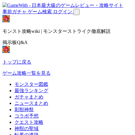
事前ガチャ
ゲーム検索
ログイン
モンスト攻略wiki | モンスターストライク徹底解説
掲示板Q&A
トップに戻る
ゲーム攻略一覧を見る
モンスター図鑑
最強ランキング
ガチャまとめ
ニュースまとめ
彩獣神祭
コラボ予想
クエスト攻略
神獣の聖域
転界の遺跡