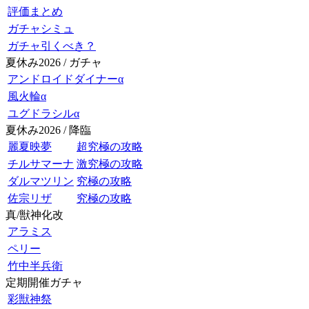
評価まとめ
ガチャシミュ
ガチャ引くべき？
夏休み2026 / ガチャ
アンドロイドダイナーα
風火輪α
ユグドラシルα
夏休み2026 / 降臨
麗夏映夢
超究極の攻略
チルサマーナ
激究極の攻略
ダルマツリン
究極の攻略
佐宗リザ
究極の攻略
真/獣神化改
アラミス
ペリー
竹中半兵衛
定期開催ガチャ
彩獣神祭