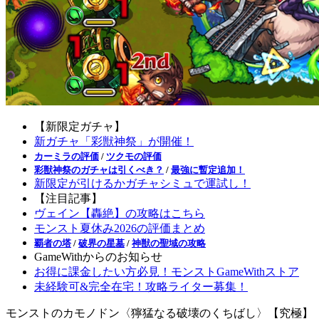
【新限定ガチャ】
新ガチャ「彩獣神祭」が開催！
カーミラの評価
/
ツクモの評価
彩獣神祭のガチャは引くべき？
/
最強に暫定追加！
新限定が引けるかガチャシミュで運試し！
【注目記事】
ヴェイン【轟絶】の攻略はこちら
モンスト夏休み2026の評価まとめ
覇者の塔
/
破界の星墓
/
神獣の聖域の攻略
GameWithからのお知らせ
お得に課金したい方必見！モンストGameWithストア
未経験可&完全在宅！攻略ライター募集！
モンストのカモノドン〈獰猛なる破壊のくちばし〉【究極】