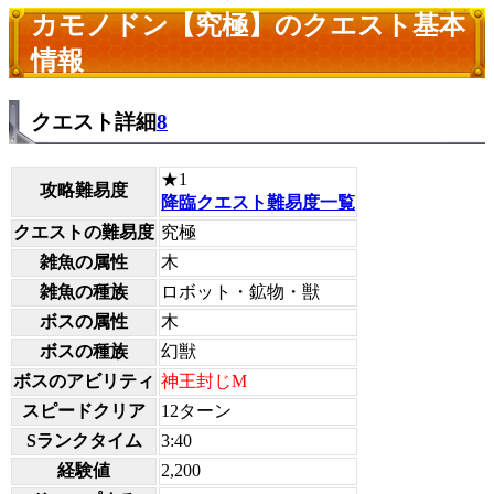
カモノドン【究極】のクエスト基本
情報
クエスト詳細
8
★1
攻略難易度
降臨クエスト難易度一覧
クエストの難易度
究極
雑魚の属性
木
雑魚の種族
ロボット・鉱物・獣
ボスの属性
木
ボスの種族
幻獣
ボスのアビリティ
神王封じM
スピードクリア
12ターン
Sランクタイム
3:40
経験値
2,200