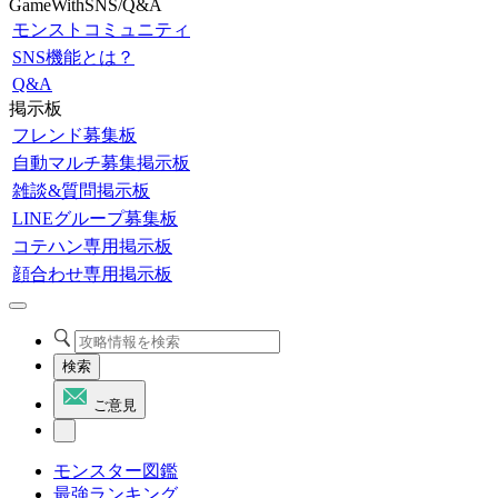
GameWithSNS/Q&A
モンストコミュニティ
SNS機能とは？
Q&A
掲示板
フレンド募集板
自動マルチ募集掲示板
雑談&質問掲示板
LINEグループ募集板
コテハン専用掲示板
顔合わせ専用掲示板
検索
ご意見
モンスター図鑑
最強ランキング