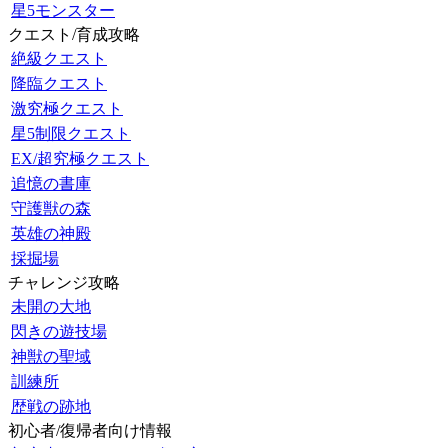
星5モンスター
クエスト/育成攻略
絶級クエスト
降臨クエスト
激究極クエスト
星5制限クエスト
EX/超究極クエスト
追憶の書庫
守護獣の森
英雄の神殿
採掘場
チャレンジ攻略
未開の大地
閃きの遊技場
神獣の聖域
訓練所
歴戦の跡地
初心者/復帰者向け情報