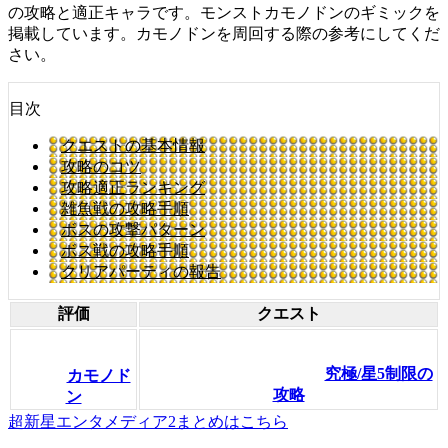
の攻略と適正キャラです。モンストカモノドンのギミックを
掲載しています。カモノドンを周回する際の参考にしてくだ
さい。
目次
クエストの基本情報
攻略のコツ
攻略適正ランキング
雑魚戦の攻略手順
ボスの攻撃パターン
ボス戦の攻略手順
クリアパーティの報告
評価
クエスト
究極/星5制限の
カモノド
攻略
ン
超新星エンタメディア2まとめはこちら