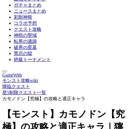
ガチャまとめ
ニュースまとめ
彩獣神祭
コラボ予想
クエスト攻略
神獣の聖域
転界の遺跡
破界の星墓
禁忌の獄
絶級トーナメント
GameWith
モンスト攻略wiki
降臨クエスト
星5制限クエスト一覧
カモノドン【究極】の攻略と適正キャラ
【モンスト】カモノドン【究
極】の攻略と適正キャラ｜獰