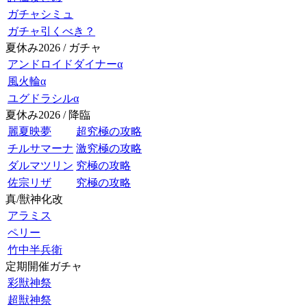
ガチャシミュ
ガチャ引くべき？
夏休み2026 / ガチャ
アンドロイドダイナーα
風火輪α
ユグドラシルα
夏休み2026 / 降臨
麗夏映夢
超究極の攻略
チルサマーナ
激究極の攻略
ダルマツリン
究極の攻略
佐宗リザ
究極の攻略
真/獣神化改
アラミス
ペリー
竹中半兵衛
定期開催ガチャ
彩獣神祭
超獣神祭