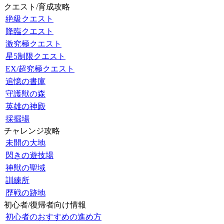
クエスト/育成攻略
絶級クエスト
降臨クエスト
激究極クエスト
星5制限クエスト
EX/超究極クエスト
追憶の書庫
守護獣の森
英雄の神殿
採掘場
チャレンジ攻略
未開の大地
閃きの遊技場
神獣の聖域
訓練所
歴戦の跡地
初心者/復帰者向け情報
初心者のおすすめの進め方