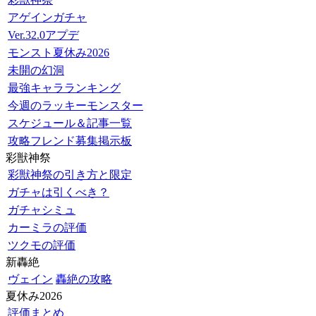
アゲインガチャ
Ver.32.0アプデ
モンスト夏休み2026
未開の幻洞
最強キャラランキング
今週のラッキーモンスター
スケジュール＆記事一覧
攻略フレンド募集掲示板
彩獣神祭
彩獣神祭の引き方と限定
ガチャは引くべき？
ガチャシミュ
カーミラの評価
ツクモの評価
新轟絶
ヴェイン
轟絶の攻略
夏休み2026
評価まとめ