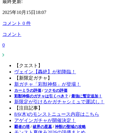
最終更新:
2025年10月15日18:07
コメント
0
件
コメント
0
【クエスト】
ヴェイン【轟絶】が初降臨！
【新限定ガチャ】
新ガチャ「彩獣神祭」が登場！
カーミラの評価
/
ツクモの評価
彩獣神祭のガチャは引くべき？
/
最強に暫定追加！
新限定が引けるかガチャシミュで運試し！
【注目記事】
8/6(木)のモンストニュース内容はこちら
アゲインガチャが開催決定！
覇者の塔
/
破界の星墓
/
神獣の聖域の攻略
モンスト夏休み2026の評価まとめ