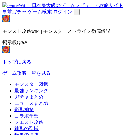
事前ガチャ
ゲーム検索
ログイン
モンスト攻略wiki | モンスターストライク徹底解説
掲示板Q&A
トップに戻る
ゲーム攻略一覧を見る
モンスター図鑑
最強ランキング
ガチャまとめ
ニュースまとめ
彩獣神祭
コラボ予想
クエスト攻略
神獣の聖域
転界の遺跡