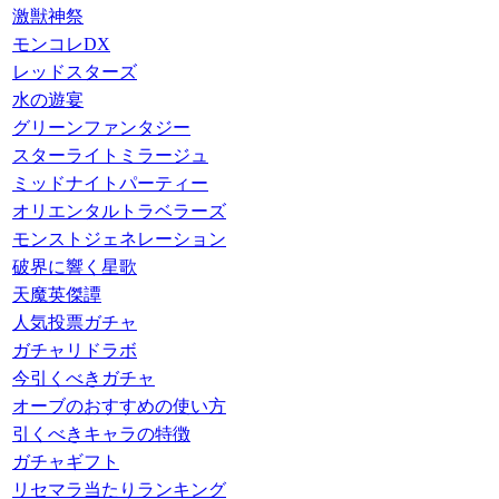
激獣神祭
モンコレDX
レッドスターズ
水の遊宴
グリーンファンタジー
スターライトミラージュ
ミッドナイトパーティー
オリエンタルトラベラーズ
モンストジェネレーション
破界に響く星歌
天魔英傑譚
人気投票ガチャ
ガチャリドラボ
今引くべきガチャ
オーブのおすすめの使い方
引くべきキャラの特徴
ガチャギフト
リセマラ当たりランキング