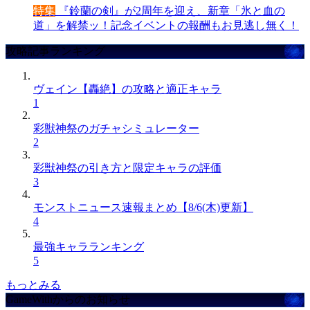
特集
『鈴蘭の剣』が2周年を迎え、新章「氷と血の
道」を解禁ッ！記念イベントの報酬もお見逃し無く！
攻略記事ランキング
ヴェイン【轟絶】の攻略と適正キャラ
1
彩獣神祭のガチャシミュレーター
2
彩獣神祭の引き方と限定キャラの評価
3
モンストニュース速報まとめ【8/6(木)更新】
4
最強キャラランキング
5
もっとみる
GameWithからのお知らせ