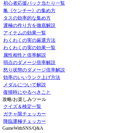
初心者応援パック当たり一覧
亀《ケンチー》の集め方
タスの効率的な集め方
運極の作り方を徹底解説
アイテムの効果一覧
わくわくの実の厳選方法
わくわくの実の効果一覧
属性相性と倍率解説
弱点のダメージ倍率解説
怒り状態のダメージ倍率解説
効率のいいランク上げ方法
メダルについて解説
復帰時にやるべきこと
攻略/お楽しみツール
クイズ＆検定一覧
ガチャ限チェッカー
降臨運極チェッカー
GameWithSNS/Q&A