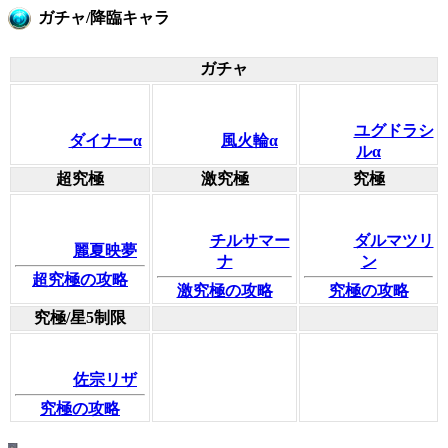
ガチャ/降臨キャラ
ガチャ
ユグドラシ
ダイナーα
風火輪α
ルα
超究極
激究極
究極
チルサマー
ダルマツリ
麗夏映夢
ナ
ン
超究極の攻略
激究極の攻略
究極の攻略
究極/星5制限
佐宗リザ
究極の攻略