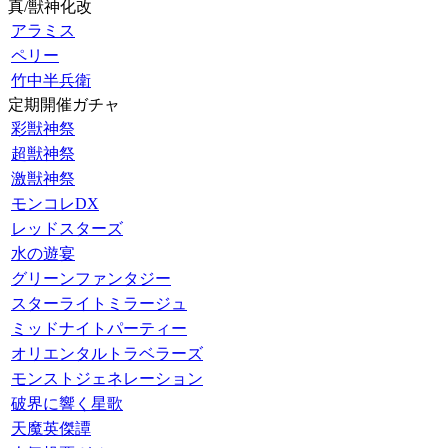
真/獣神化改
アラミス
ペリー
竹中半兵衛
定期開催ガチャ
彩獣神祭
超獣神祭
激獣神祭
モンコレDX
レッドスターズ
水の遊宴
グリーンファンタジー
スターライトミラージュ
ミッドナイトパーティー
オリエンタルトラベラーズ
モンストジェネレーション
破界に響く星歌
天魔英傑譚