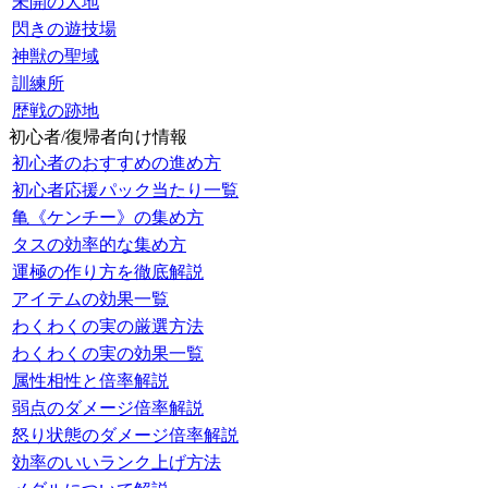
未開の大地
閃きの遊技場
神獣の聖域
訓練所
歴戦の跡地
初心者/復帰者向け情報
初心者のおすすめの進め方
初心者応援パック当たり一覧
亀《ケンチー》の集め方
タスの効率的な集め方
運極の作り方を徹底解説
アイテムの効果一覧
わくわくの実の厳選方法
わくわくの実の効果一覧
属性相性と倍率解説
弱点のダメージ倍率解説
怒り状態のダメージ倍率解説
効率のいいランク上げ方法