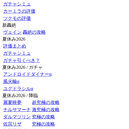
ガチャシミュ
カーミラの評価
ツクモの評価
新轟絶
ヴェイン
轟絶の攻略
夏休み2026
評価まとめ
ガチャシミュ
ガチャ引くべき？
夏休み2026 / ガチャ
アンドロイドダイナーα
風火輪α
ユグドラシルα
夏休み2026 / 降臨
麗夏映夢
超究極の攻略
チルサマーナ
激究極の攻略
ダルマツリン
究極の攻略
佐宗リザ
究極の攻略