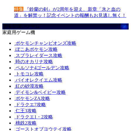
特集
『鈴蘭の剣』が2周年を迎え、新章「氷と血の
道」を解禁ッ！記念イベントの報酬もお見逃し無く！
攻略取扱いゲーム
家庭用ゲーム機
ポケモンチャンピオンズ攻略
ぽこあポケモン攻略
スプラレイダース攻略
時のオカリナ攻略
ペルソナ4ゴールデン攻略
トモコレ攻略
バイオレクイエム攻略
紅の砂漠攻略
デイモン&ベイビー攻略
ポケモンZA攻略
ドラクエ7攻略
仁王3攻略
ドラクエ1・2攻略
桃鉄2攻略
ゴーストオブヨウテイ攻略