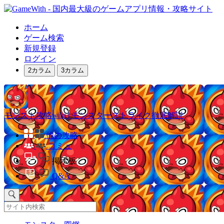
ホーム
ゲーム検索
新規登録
ログイン
2カラム
3カラム
モンスト攻略wiki | モンスターストライク徹底解説
他の攻略
コミュ
掲示板
Q&A