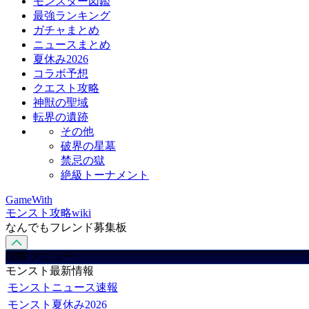
モンスター図鑑
最強ランキング
ガチャまとめ
ニュースまとめ
夏休み2026
コラボ予想
クエスト攻略
神獣の聖域
転界の遺跡
その他
破界の星墓
禁忌の獄
絶級トーナメント
GameWith
モンスト攻略wiki
なんでもフレンド募集板
攻略 メニュー
モンスト最新情報
モンストニュース速報
モンスト夏休み2026