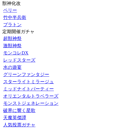
獣神化改
ペリー
竹中半兵衛
プラトン
定期開催ガチャ
超獣神祭
激獣神祭
モンコレDX
レッドスターズ
水の遊宴
グリーンファンタジー
スターライトミラージュ
ミッドナイトパーティー
オリエンタルトラベラーズ
モンストジェネレーション
破界に響く星歌
天魔英傑譚
人気投票ガチャ