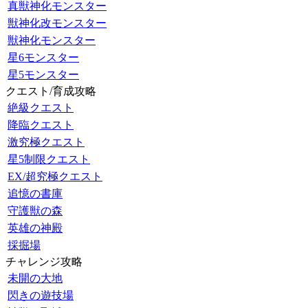
真獣神化モンスター
獣神化改モンスター
獣神化モンスター
星6モンスター
星5モンスター
クエスト/育成攻略
絶級クエスト
降臨クエスト
激究極クエスト
星5制限クエスト
EX/超究極クエスト
追憶の書庫
守護獣の森
英雄の神殿
採掘場
チャレンジ攻略
未開の大地
閃きの遊技場