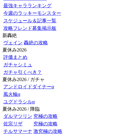
最強キャラランキング
今週のラッキーモンスター
スケジュール＆記事一覧
攻略フレンド募集掲示板
新轟絶
ヴェイン
轟絶の攻略
夏休み2026
評価まとめ
ガチャシミュ
ガチャ引くべき？
夏休み2026 / ガチャ
アンドロイドダイナーα
風火輪α
ユグドラシルα
夏休み2026 / 降臨
ダルマツリン
究極の攻略
佐宗リザ
究極の攻略
チルサマーナ
激究極の攻略