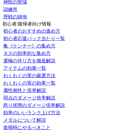
神獣の聖域
訓練所
歴戦の跡地
初心者/復帰者向け情報
初心者のおすすめの進め方
初心者応援パック当たり一覧
亀《ケンチー》の集め方
タスの効率的な集め方
運極の作り方を徹底解説
アイテムの効果一覧
わくわくの実の厳選方法
わくわくの実の効果一覧
属性相性と倍率解説
弱点のダメージ倍率解説
怒り状態のダメージ倍率解説
効率のいいランク上げ方法
メダルについて解説
復帰時にやるべきこと