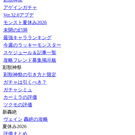
アゲインガチャ
Ver.32.0アプデ
モンスト夏休み2026
未開の幻洞
最強キャラランキング
今週のラッキーモンスター
スケジュール＆記事一覧
攻略フレンド募集掲示板
彩獣神祭
彩獣神祭の引き方と限定
ガチャは引くべき？
ガチャシミュ
カーミラの評価
ツクモの評価
新轟絶
ヴェイン
轟絶の攻略
夏休み2026
評価まとめ