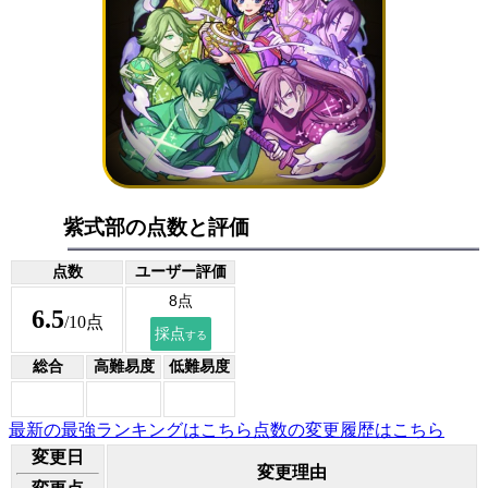
紫式部の点数と評価
点数
ユーザー評価
6.5
/10点
総合
高難易度
低難易度
最新の最強ランキングはこちら
点数の変更履歴はこちら
変更日
変更理由