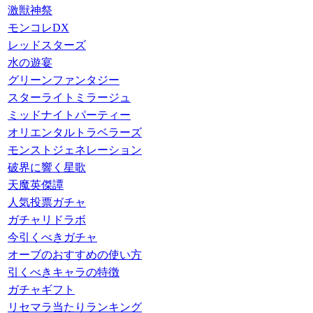
激獣神祭
モンコレDX
レッドスターズ
水の遊宴
グリーンファンタジー
スターライトミラージュ
ミッドナイトパーティー
オリエンタルトラベラーズ
モンストジェネレーション
破界に響く星歌
天魔英傑譚
人気投票ガチャ
ガチャリドラボ
今引くべきガチャ
オーブのおすすめの使い方
引くべきキャラの特徴
ガチャギフト
リセマラ当たりランキング