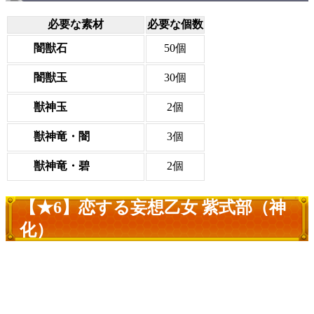
必要な素材
必要な個数
闇獣石
50個
闇獣玉
30個
獣神玉
2個
獣神竜・闇
3個
獣神竜・碧
2個
【★6】恋する妄想乙女 紫式部（神
化）