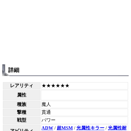
詳細
レアリティ
★★★★★★
属性
種族
魔人
撃種
貫通
戦型
パワー
ADW
/
超MSM
/
光属性キラー
/
光属性耐
アビリティ