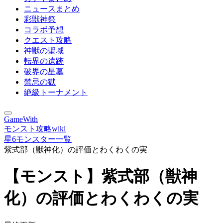
ニュースまとめ
彩獣神祭
コラボ予想
クエスト攻略
神獣の聖域
転界の遺跡
破界の星墓
禁忌の獄
絶級トーナメント
GameWith
モンスト攻略wiki
星6モンスター一覧
紫式部（獣神化）の評価とわくわくの実
【モンスト】紫式部（獣神
化）の評価とわくわくの実