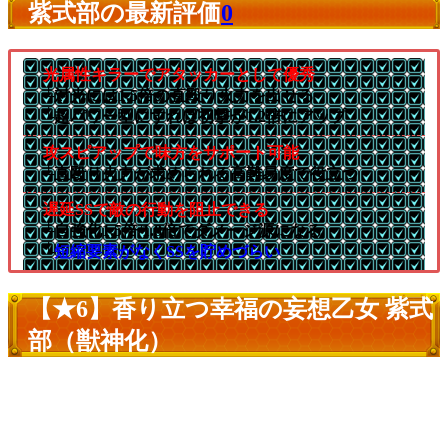
紫式部の最新評価
0
光属性キラーでアタッカーとして優秀
└対光には1.5倍の直殴り火力を出せる
└超パワー型にすれば初撃が1.2倍にアップ
攻スピアップで味方をサポート可能
└直殴り火力が求められる高難易度で役立つ
遅延SSで敵の行動を阻止できる
└自強化1.5倍/1.8倍でダメージ源になる
└
短縮要素がなくSSを貯めづらい
【★6】香り立つ幸福の妄想乙女 紫式
部（獣神化）