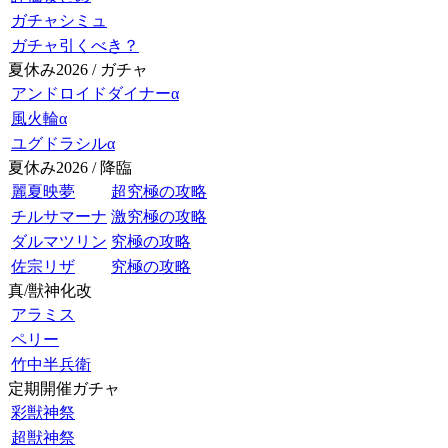
ガチャシミュ
ガチャ引くべき？
夏休み2026 / ガチャ
アンドロイドダイナーα
風火輪α
ユグドラシルα
夏休み2026 / 降臨
麗夏映夢
超究極の攻略
チルサマーナ
激究極の攻略
ダルマツリン
究極の攻略
佐宗リザ
究極の攻略
真/獣神化改
アラミス
ペリー
竹中半兵衛
定期開催ガチャ
彩獣神祭
超獣神祭