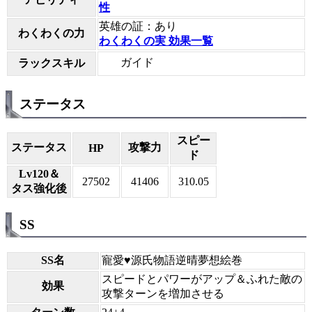
性
英雄の証：あり
わくわくの力
わくわくの実 効果一覧
ガイド
ラックスキル
ステータス
スピー
ステータス
攻撃力
HP
ド
Lv120＆
27502
41406
310.05
タス強化後
SS
SS名
寵愛♥源氏物語逆晴夢想絵巻
スピードとパワーがアップ＆ふれた敵の
効果
攻撃ターンを増加させる