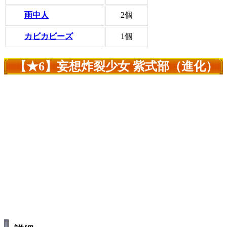
雨中人
2個
カビカビーズ
1個
【★6】妄想炸裂少女 紫式部（進化）