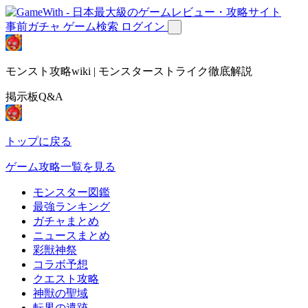
事前ガチャ
ゲーム検索
ログイン
モンスト攻略wiki | モンスターストライク徹底解説
掲示板Q&A
トップに戻る
ゲーム攻略一覧を見る
モンスター図鑑
最強ランキング
ガチャまとめ
ニュースまとめ
彩獣神祭
コラボ予想
クエスト攻略
神獣の聖域
転界の遺跡