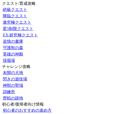
クエスト/育成攻略
絶級クエスト
降臨クエスト
激究極クエスト
星5制限クエスト
EX/超究極クエスト
追憶の書庫
守護獣の森
英雄の神殿
採掘場
チャレンジ攻略
未開の大地
閃きの遊技場
神獣の聖域
訓練所
歴戦の跡地
初心者/復帰者向け情報
初心者のおすすめの進め方