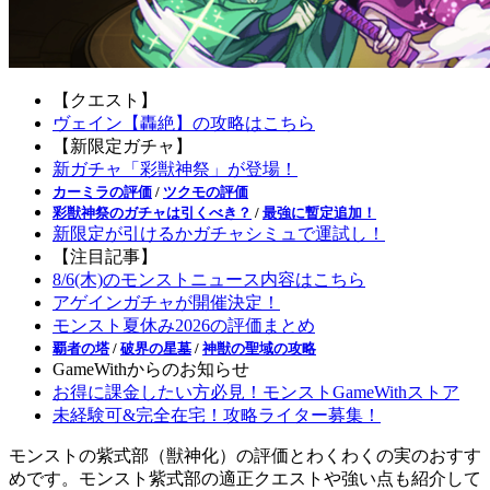
【クエスト】
ヴェイン【轟絶】の攻略はこちら
【新限定ガチャ】
新ガチャ「彩獣神祭」が登場！
カーミラの評価
/
ツクモの評価
彩獣神祭のガチャは引くべき？
/
最強に暫定追加！
新限定が引けるかガチャシミュで運試し！
【注目記事】
8/6(木)のモンストニュース内容はこちら
アゲインガチャが開催決定！
モンスト夏休み2026の評価まとめ
覇者の塔
/
破界の星墓
/
神獣の聖域の攻略
GameWithからのお知らせ
お得に課金したい方必見！モンストGameWithストア
未経験可&完全在宅！攻略ライター募集！
モンストの紫式部（獣神化）の評価とわくわくの実のおすす
めです。モンスト紫式部の適正クエストや強い点も紹介して