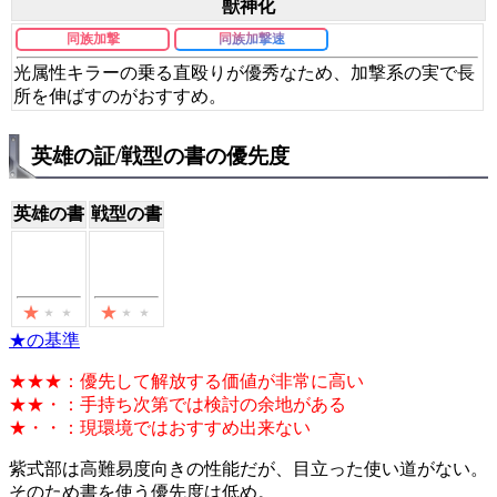
獣神化
同族加撃
同族加撃速
光属性キラーの乗る直殴りが優秀なため、加撃系の実で長
所を伸ばすのがおすすめ。
英雄の証/戦型の書の優先度
英雄の書
戦型の書
★の基準
★★★：優先して解放する価値が非常に高い
★★・：手持ち次第では検討の余地がある
★・・：現環境ではおすすめ出来ない
紫式部は高難易度向きの性能だが、目立った使い道がない。
そのため書を使う優先度は低め。