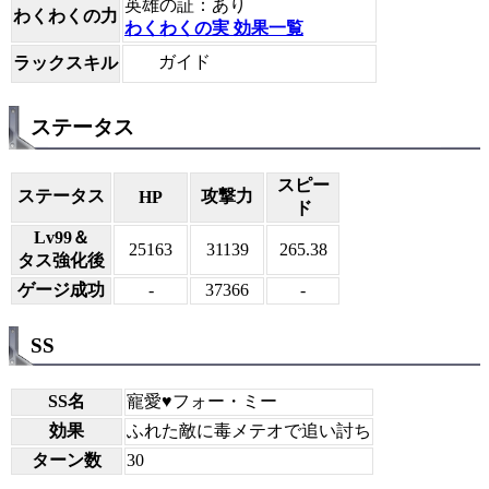
英雄の証：あり
わくわくの力
わくわくの実 効果一覧
ガイド
ラックスキル
ステータス
スピー
ステータス
攻撃力
HP
ド
Lv99＆
25163
31139
265.38
タス強化後
ゲージ成功
-
37366
-
SS
SS名
寵愛♥フォー・ミー
効果
ふれた敵に毒メテオで追い討ち
ターン数
30