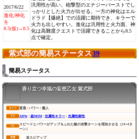
汎用性が高い。砲撃型のエナジーバーストでし
2017/6/22
っかりとした火力が出せる。一方の神化はエル
進化/神化
ドラド【爆絶】での活躍に期待でき、キラーで
を
火力も出しやすい。進化は汎用性と火力面、神
8.5(仮)→8.5
化は高難度クエストで活躍できることから8.5
点で確定。
紫式部の簡易ステータス
39
簡易ステータス
香り立つ幸福の妄想乙女 紫式部
貫通 / パワー / 魔人
タイプ
ADW
/
超MSM
/
光属性キラー
/
光属性耐性
アビ
スピードとパワーがアップ＆ふれた敵の攻撃ターンを増加させる（24+4タ
SS
ーン）
攻スピアップ
友情