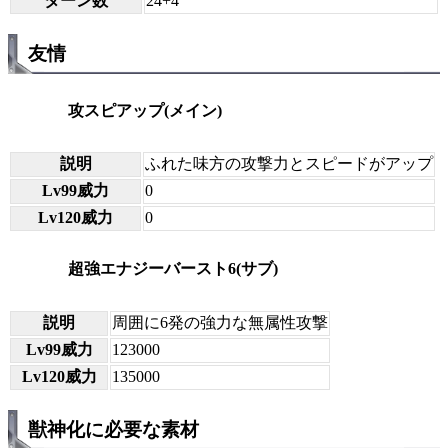
ターン数
24+4
友情
攻スピアップ(メイン)
説明
ふれた味方の攻撃力とスピードがアップ
Lv99威力
0
Lv120威力
0
超強エナジーバースト6(サブ)
説明
周囲に6発の強力な無属性攻撃
Lv99威力
123000
Lv120威力
135000
獣神化に必要な素材