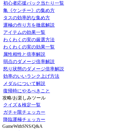
初心者応援パック当たり一覧
亀《ケンチー》の集め方
タスの効率的な集め方
運極の作り方を徹底解説
アイテムの効果一覧
わくわくの実の厳選方法
わくわくの実の効果一覧
属性相性と倍率解説
弱点のダメージ倍率解説
怒り状態のダメージ倍率解説
効率のいいランク上げ方法
メダルについて解説
復帰時にやるべきこと
攻略/お楽しみツール
クイズ＆検定一覧
ガチャ限チェッカー
降臨運極チェッカー
GameWithSNS/Q&A