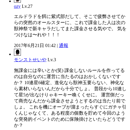
ozy
Lv.27
エルドラドを餌に紫式部だして、そこで疲弊させてか
らの突然のオールスターに、これで課金した人は次の
獣神祭で新キャラだしてまた課金させる気やで。 気を
つけなは〜れや！！！
2017年6月21日 01:42 |
通報
モンストせいや
Lv.3
無課金には辛いとか(笑) 課金しないルールを作ってる
のは自分なのに運営に当たるのはおかしくないです
か？ 10連星6確定、進化なら獣神玉要らない、神化な
ら素材いらないんだから十分でしょ。 普段から10連し
て星5が出なけりゃキーキー喚くくせに。 運営側だっ
て商売なんだから課金させようとするのは当たり前で
しょ。 これを機にオーブが溜まったらすぐにガチャ引
くんじゃなくて、ある程度の個数を貯めて今回のよう
な突発的イベントのために保険掛けといたらどうです
か？