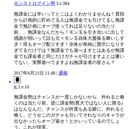
モンストログイン勢
Lv.384
無課金には辛いってとこはよくわかりませんね！普段
から計画的に貯めてる人は無課金でも引けてるし無課
金で無計画にオーブ使ってれば足りないの当たり
前、、無課金なんだから！モン玉を引き合いに出して
感謝が弱いって話も元々モン玉自体大盤振る舞いしす
ぎ！塔もオーブ配りすぎ！全体が単純に贅沢になりす
ぎてるだけでは？無課金でも遊べますとはあるが無課
金でも課金者と同じだけガチャが引けますよとは書い
てない。実際遊べてますよね無課金者の皆さん？
2017年6月21日 11:48 |
通報
K
Lv.10
無課金勢はチャンスが一度しかないから、外れると喚
くのは当たり前。逆に課金勢(寛大ではない人に限る)
はなんなんだ。チャンスが何度もある癖に、外れると
喚く。どうせこのガチャも引いてそれなりのキャラが
出なかったらオーブ返せ！とかいっているのでしょ
う。これが現実。