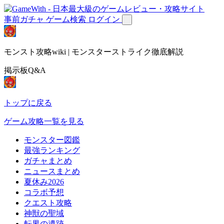
事前ガチャ
ゲーム検索
ログイン
モンスト攻略wiki | モンスターストライク徹底解説
掲示板Q&A
トップに戻る
ゲーム攻略一覧を見る
モンスター図鑑
最強ランキング
ガチャまとめ
ニュースまとめ
夏休み2026
コラボ予想
クエスト攻略
神獣の聖域
転界の遺跡