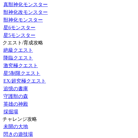
真獣神化モンスター
獣神化改モンスター
獣神化モンスター
星6モンスター
星5モンスター
クエスト/育成攻略
絶級クエスト
降臨クエスト
激究極クエスト
星5制限クエスト
EX/超究極クエスト
追憶の書庫
守護獣の森
英雄の神殿
採掘場
チャレンジ攻略
未開の大地
閃きの遊技場