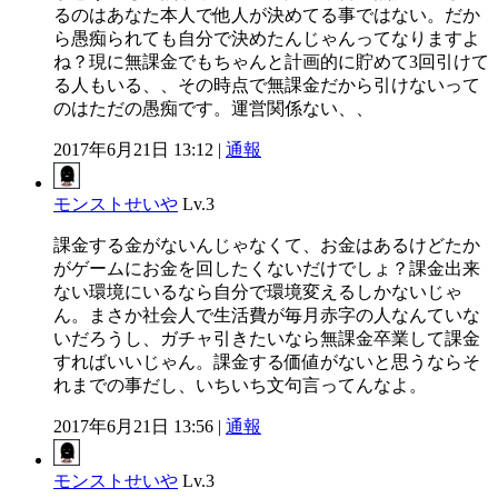
るのはあなた本人で他人が決めてる事ではない。だか
ら愚痴られても自分で決めたんじゃんってなりますよ
ね？現に無課金でもちゃんと計画的に貯めて3回引けて
る人もいる、、その時点で無課金だから引けないって
のはただの愚痴です。運営関係ない、、
2017年6月21日 13:12 |
通報
モンストせいや
Lv.3
課金する金がないんじゃなくて、お金はあるけどたか
がゲームにお金を回したくないだけでしょ？課金出来
ない環境にいるなら自分で環境変えるしかないじゃ
ん。まさか社会人で生活費が毎月赤字の人なんていな
いだろうし、ガチャ引きたいなら無課金卒業して課金
すればいいじゃん。課金する価値がないと思うならそ
れまでの事だし、いちいち文句言ってんなよ。
2017年6月21日 13:56 |
通報
モンストせいや
Lv.3