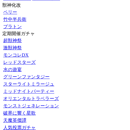
獣神化改
ペリー
竹中半兵衛
プラトン
定期開催ガチャ
超獣神祭
激獣神祭
モンコレDX
レッドスターズ
水の遊宴
グリーンファンタジー
スターライトミラージュ
ミッドナイトパーティー
オリエンタルトラベラーズ
モンストジェネレーション
破界に響く星歌
天魔英傑譚
人気投票ガチャ