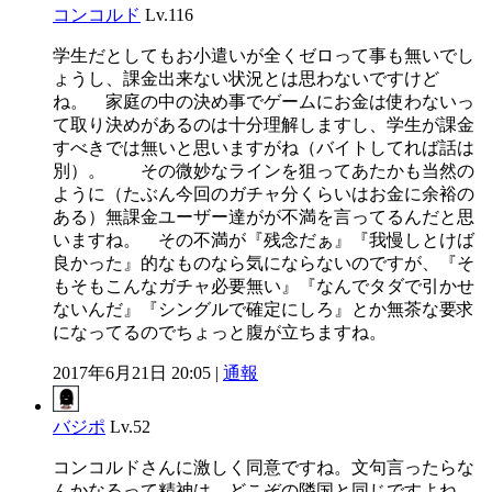
コンコルド
Lv.116
学生だとしてもお小遣いが全くゼロって事も無いでし
ょうし、課金出来ない状況とは思わないですけど
ね。 家庭の中の決め事でゲームにお金は使わないっ
て取り決めがあるのは十分理解しますし、学生が課金
すべきでは無いと思いますがね（バイトしてれば話は
別）。 その微妙なラインを狙ってあたかも当然の
ように（たぶん今回のガチャ分くらいはお金に余裕の
ある）無課金ユーザー達がが不満を言ってるんだと思
いますね。 その不満が『残念だぁ』『我慢しとけば
良かった』的なものなら気にならないのですが、『そ
もそもこんなガチャ必要無い』『なんでタダで引かせ
ないんだ』『シングルで確定にしろ』とか無茶な要求
になってるのでちょっと腹が立ちますね。
2017年6月21日 20:05 |
通報
バジポ
Lv.52
コンコルドさんに激しく同意ですね。文句言ったらな
んかなるって精神は、どこぞの隣国と同じですよね。