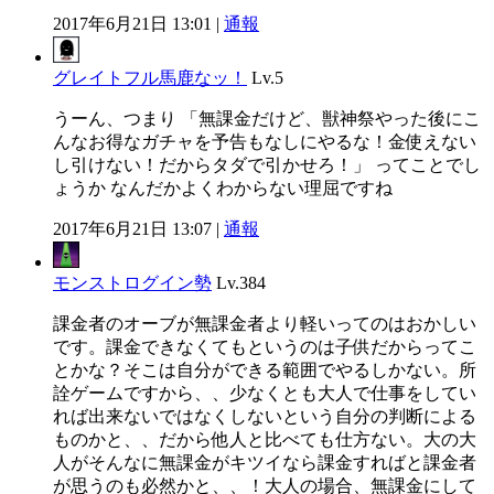
2017年6月21日 13:01 |
通報
グレイトフル馬鹿なッ！
Lv.5
うーん、つまり 「無課金だけど、獣神祭やった後にこ
んなお得なガチャを予告もなしにやるな！金使えない
し引けない！だからタダで引かせろ！」 ってことでし
ょうか なんだかよくわからない理屈ですね
2017年6月21日 13:07 |
通報
モンストログイン勢
Lv.384
課金者のオーブが無課金者より軽いってのはおかしい
です。課金できなくてもというのは子供だからってこ
とかな？そこは自分ができる範囲でやるしかない。所
詮ゲームですから、、少なくとも大人で仕事をしてい
れば出来ないではなくしないという自分の判断による
ものかと、、だから他人と比べても仕方ない。大の大
人がそんなに無課金がキツイなら課金すればと課金者
が思うのも必然かと、、！大人の場合、無課金にして