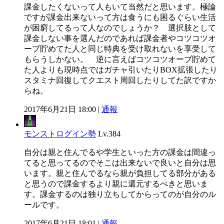
課金したくないって人もいて当然だと思います。極論
ですが課金出来ないって方は食うにも困るぐらい生活
が困窮してるって人なのでしょうか？ 選択肢として
課金しない事を選んだのであれば課金者やコツコツオ
ーブ貯めてた人と同じ特典を受け取れないを享受して
もらうしかない。 逆に言えばコツコツオーブ貯めて
た人よりも現時点ではガチャ引いたりBOX拡張したり
スタミナ回復してクエスト周回したりしてた訳ですか
らね。
2017年6月21日 18:00 |
通報
モンストログイン勢
Lv.384
自分は親と住んでるや学生といった方の課金は間違っ
てると思ってるのでそこは出来ないで良いと自分は思
います。親と住んでるなら親が負担してる部分がある
と思うので課金するより親に還元するべきと思いま
す。課金するのは独り立ちしてからってのが自分のル
ールです。
2017年6月21日 18:01 |
通報