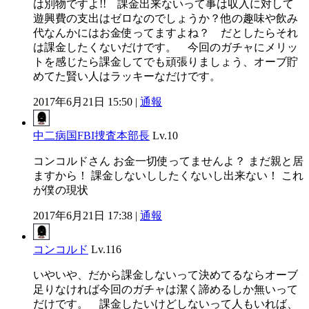
は別物ですよ!! 課金出来ないって事は収入に対して
遊興費の支出はゼロなのでしょうか？他の趣味や飲み
代なんかにはお金使ってますよね？ だとしたらそれ
は課金したくないだけです。 今回のガチャにメリッ
トを感じたら課金してでも頑張りましょう、オーブ貯
めてた賢い人はラッキーなだけです。
2017年6月21日 15:50 |
通報
中二病国FBI捜査本部長
Lv.10
コンコルドさん お金一切使ってませんよ？ まだ親と居
ますから！ 課金しないししたくないし出来ない！ これ
が僕の現状
2017年6月21日 17:38 |
通報
コンコルド
Lv.116
いやいや、だから課金しないって決めてるならオーブ
足りなければ今回のガチャは潔く諦めるしか無いって
だけです。 課金したいけどしないって人もいれば、