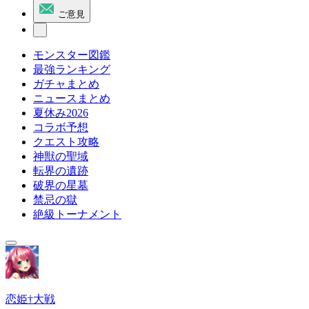
ご意見
モンスター図鑑
最強ランキング
ガチャまとめ
ニュースまとめ
夏休み2026
コラボ予想
クエスト攻略
神獣の聖域
転界の遺跡
破界の星墓
禁忌の獄
絶級トーナメント
恋姫†大戦