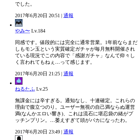
でした。
2017年6月20日 20:51 |
通報
やみ〜
Lv.184
同感です。値段的には完全に通常営業。1年前ならまだ
しもモン玉という実質確定ガチャが毎月無料開催され
ている現況でこの内容で「感謝ガチャ」なんて仰々し
く言われてもねぇ…って感じます。
2017年6月20日 21:25 |
通報
ねるたふ
Lv.25
無課金には辛すぎる。通知なし、十連確定。これらの
理由で腹立つのり。ユーザー無視の自己満ならぬ運営
満(なんかエロい響き)、これは流石に堪忍袋の緒がプ
ッチンプリン。…萎えすぎて頭がバカになったわ。
2017年6月20日 23:49 |
通報