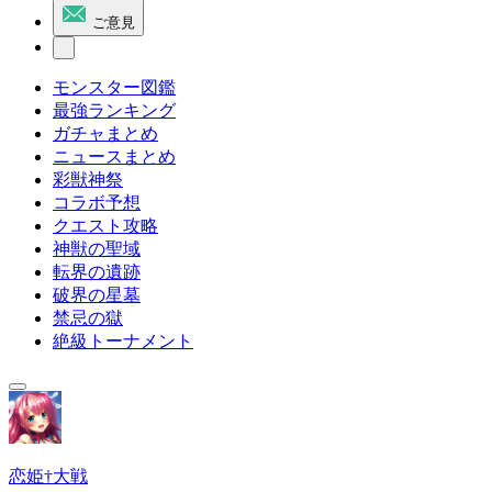
ご意見
モンスター図鑑
最強ランキング
ガチャまとめ
ニュースまとめ
彩獣神祭
コラボ予想
クエスト攻略
神獣の聖域
転界の遺跡
破界の星墓
禁忌の獄
絶級トーナメント
恋姫†大戦