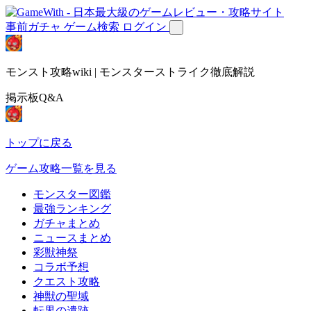
事前ガチャ
ゲーム検索
ログイン
モンスト攻略wiki | モンスターストライク徹底解説
掲示板Q&A
トップに戻る
ゲーム攻略一覧を見る
モンスター図鑑
最強ランキング
ガチャまとめ
ニュースまとめ
彩獣神祭
コラボ予想
クエスト攻略
神獣の聖域
転界の遺跡