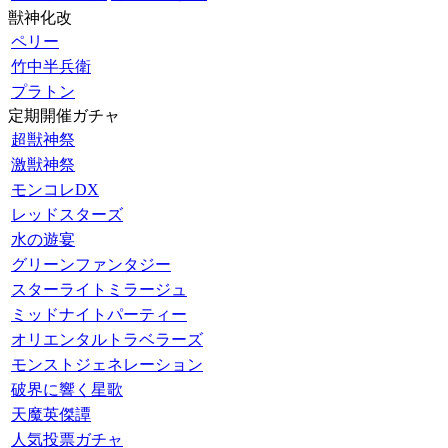
獣神化改
ペリー
竹中半兵衛
プラトン
定期開催ガチャ
超獣神祭
激獣神祭
モンコレDX
レッドスターズ
水の遊宴
グリーンファンタジー
スターライトミラージュ
ミッドナイトパーティー
オリエンタルトラベラーズ
モンストジェネレーション
破界に響く星歌
天魔英傑譚
人気投票ガチャ