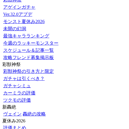
アゲインガチャ
Ver.32.0アプデ
モンスト夏休み2026
未開の幻洞
最強キャラランキング
今週のラッキーモンスター
スケジュール＆記事一覧
攻略フレンド募集掲示板
彩獣神祭
彩獣神祭の引き方と限定
ガチャは引くべき？
ガチャシミュ
カーミラの評価
ツクモの評価
新轟絶
ヴェイン
轟絶の攻略
夏休み2026
評価まとめ