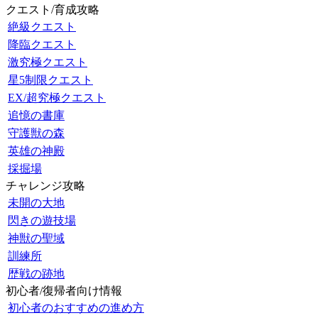
クエスト/育成攻略
絶級クエスト
降臨クエスト
激究極クエスト
星5制限クエスト
EX/超究極クエスト
追憶の書庫
守護獣の森
英雄の神殿
採掘場
チャレンジ攻略
未開の大地
閃きの遊技場
神獣の聖域
訓練所
歴戦の跡地
初心者/復帰者向け情報
初心者のおすすめの進め方