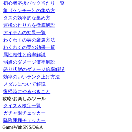
初心者応援パック当たり一覧
亀《ケンチー》の集め方
タスの効率的な集め方
運極の作り方を徹底解説
アイテムの効果一覧
わくわくの実の厳選方法
わくわくの実の効果一覧
属性相性と倍率解説
弱点のダメージ倍率解説
怒り状態のダメージ倍率解説
効率のいいランク上げ方法
メダルについて解説
復帰時にやるべきこと
攻略/お楽しみツール
クイズ＆検定一覧
ガチャ限チェッカー
降臨運極チェッカー
GameWithSNS/Q&A