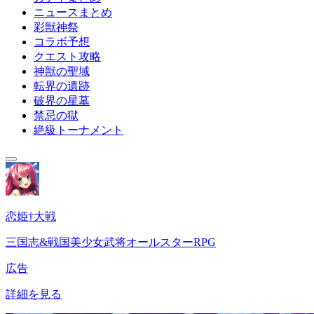
ニュースまとめ
彩獣神祭
コラボ予想
クエスト攻略
神獣の聖域
転界の遺跡
破界の星墓
禁忌の獄
絶級トーナメント
恋姫†大戦
三国志&戦国美少女武将オールスターRPG
広告
詳細を見る