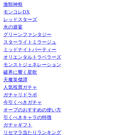
激獣神祭
モンコレDX
レッドスターズ
水の遊宴
グリーンファンタジー
スターライトミラージュ
ミッドナイトパーティー
オリエンタルトラベラーズ
モンストジェネレーション
破界に響く星歌
天魔英傑譚
人気投票ガチャ
ガチャリドラボ
今引くべきガチャ
オーブのおすすめの使い方
引くべきキャラの特徴
ガチャギフト
リセマラ当たりランキング