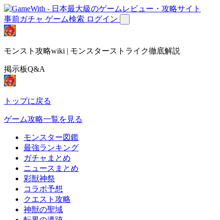
事前ガチャ
ゲーム検索
ログイン
モンスト攻略wiki | モンスターストライク徹底解説
掲示板Q&A
トップに戻る
ゲーム攻略一覧を見る
モンスター図鑑
最強ランキング
ガチャまとめ
ニュースまとめ
彩獣神祭
コラボ予想
クエスト攻略
神獣の聖域
転界の遺跡