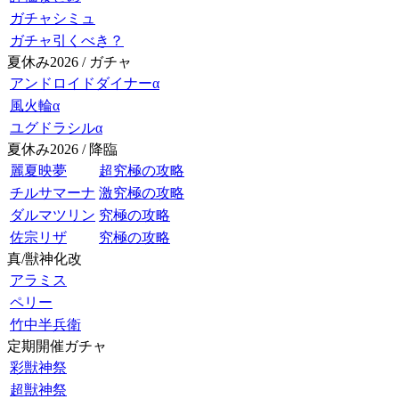
ガチャシミュ
ガチャ引くべき？
夏休み2026 / ガチャ
アンドロイドダイナーα
風火輪α
ユグドラシルα
夏休み2026 / 降臨
麗夏映夢
超究極の攻略
チルサマーナ
激究極の攻略
ダルマツリン
究極の攻略
佐宗リザ
究極の攻略
真/獣神化改
アラミス
ペリー
竹中半兵衛
定期開催ガチャ
彩獣神祭
超獣神祭