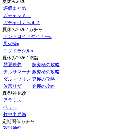
夏休み2026
評価まとめ
ガチャシミュ
ガチャ引くべき？
夏休み2026 / ガチャ
アンドロイドダイナーα
風火輪α
ユグドラシルα
夏休み2026 / 降臨
麗夏映夢
超究極の攻略
チルサマーナ
激究極の攻略
ダルマツリン
究極の攻略
佐宗リザ
究極の攻略
真/獣神化改
アラミス
ペリー
竹中半兵衛
定期開催ガチャ
彩獣神祭