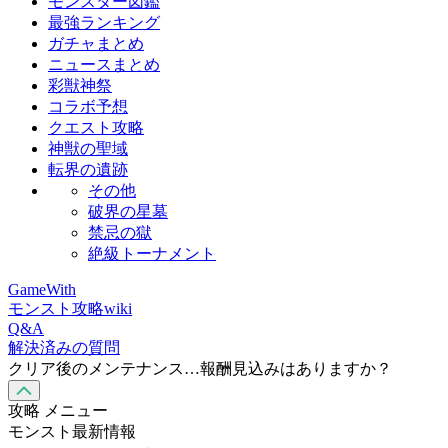
モンスター図鑑
最強ランキング
ガチャまとめ
ニュースまとめ
彩獣神祭
コラボ予想
クエスト攻略
神獣の聖域
転界の遺跡
その他
破界の星墓
禁忌の獄
絶級トーナメント
GameWith
モンスト攻略wiki
Q&A
解決済みの質問
クリア後のメンテナンス…報酬見込みはありますか？
攻略 メニュー
モンスト最新情報