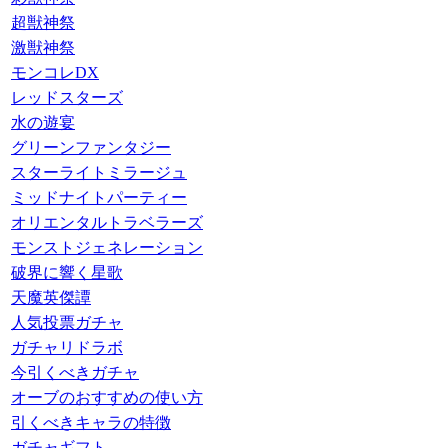
超獣神祭
激獣神祭
モンコレDX
レッドスターズ
水の遊宴
グリーンファンタジー
スターライトミラージュ
ミッドナイトパーティー
オリエンタルトラベラーズ
モンストジェネレーション
破界に響く星歌
天魔英傑譚
人気投票ガチャ
ガチャリドラボ
今引くべきガチャ
オーブのおすすめの使い方
引くべきキャラの特徴
ガチャギフト