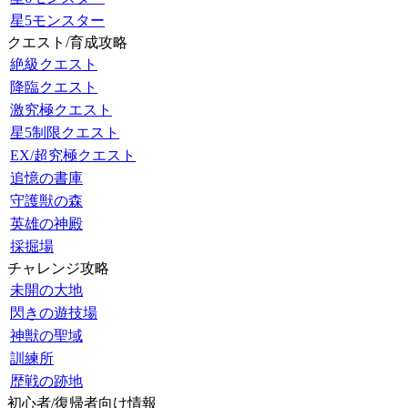
星5モンスター
クエスト/育成攻略
絶級クエスト
降臨クエスト
激究極クエスト
星5制限クエスト
EX/超究極クエスト
追憶の書庫
守護獣の森
英雄の神殿
採掘場
チャレンジ攻略
未開の大地
閃きの遊技場
神獣の聖域
訓練所
歴戦の跡地
初心者/復帰者向け情報