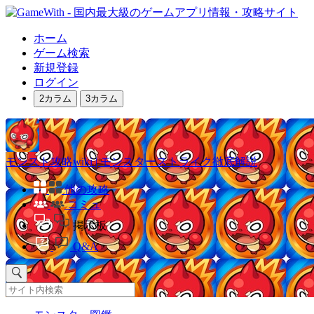
ホーム
ゲーム検索
新規登録
ログイン
2カラム
3カラム
モンスト攻略wiki | モンスターストライク徹底解説
他の攻略
コミュ
掲示板
Q&A