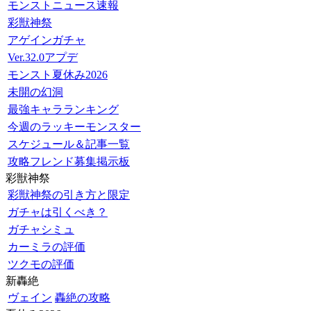
モンストニュース速報
彩獣神祭
アゲインガチャ
Ver.32.0アプデ
モンスト夏休み2026
未開の幻洞
最強キャラランキング
今週のラッキーモンスター
スケジュール＆記事一覧
攻略フレンド募集掲示板
彩獣神祭
彩獣神祭の引き方と限定
ガチャは引くべき？
ガチャシミュ
カーミラの評価
ツクモの評価
新轟絶
ヴェイン
轟絶の攻略