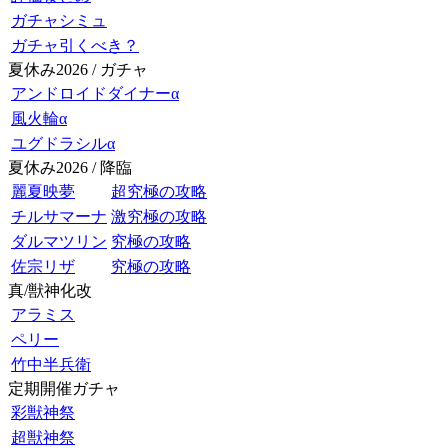
ガチャシミュ
ガチャ引くべき？
夏休み2026 / ガチャ
アンドロイドダイナーα
風火輪α
ユグドラシルα
夏休み2026 / 降臨
麗夏映夢
超究極の攻略
チルサマーナ
激究極の攻略
ダルマツリン
究極の攻略
佐宗リザ
究極の攻略
真/獣神化改
アラミス
ペリー
竹中半兵衛
定期開催ガチャ
彩獣神祭
超獣神祭