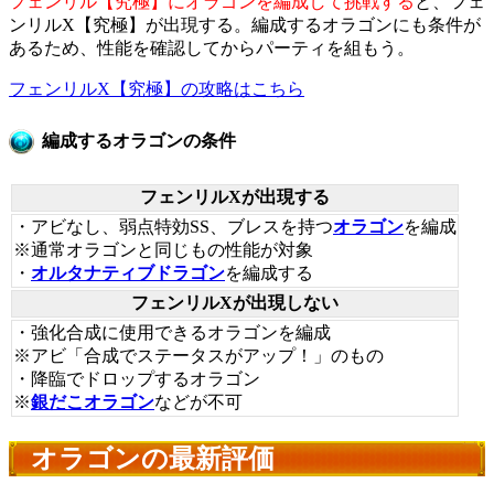
フェンリル【究極】にオラゴンを編成して挑戦する
と、フェ
ンリルX【究極】が出現する。編成するオラゴンにも条件が
あるため、性能を確認してからパーティを組もう。
フェンリルX【究極】の攻略はこちら
編成するオラゴンの条件
フェンリルXが出現する
・アビなし、弱点特効SS、ブレスを持つ
オラゴン
を編成
※通常オラゴンと同じもの性能が対象
・
オルタナティブドラゴン
を編成する
フェンリルXが出現しない
・強化合成に使用できるオラゴンを編成
※アビ「合成でステータスがアップ！」のもの
・降臨でドロップするオラゴン
※
銀だこオラゴン
などが不可
オラゴンの最新評価