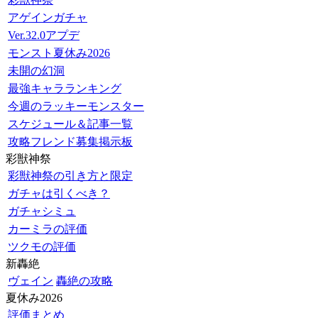
アゲインガチャ
Ver.32.0アプデ
モンスト夏休み2026
未開の幻洞
最強キャラランキング
今週のラッキーモンスター
スケジュール＆記事一覧
攻略フレンド募集掲示板
彩獣神祭
彩獣神祭の引き方と限定
ガチャは引くべき？
ガチャシミュ
カーミラの評価
ツクモの評価
新轟絶
ヴェイン
轟絶の攻略
夏休み2026
評価まとめ