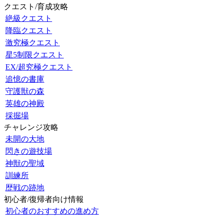
クエスト/育成攻略
絶級クエスト
降臨クエスト
激究極クエスト
星5制限クエスト
EX/超究極クエスト
追憶の書庫
守護獣の森
英雄の神殿
採掘場
チャレンジ攻略
未開の大地
閃きの遊技場
神獣の聖域
訓練所
歴戦の跡地
初心者/復帰者向け情報
初心者のおすすめの進め方