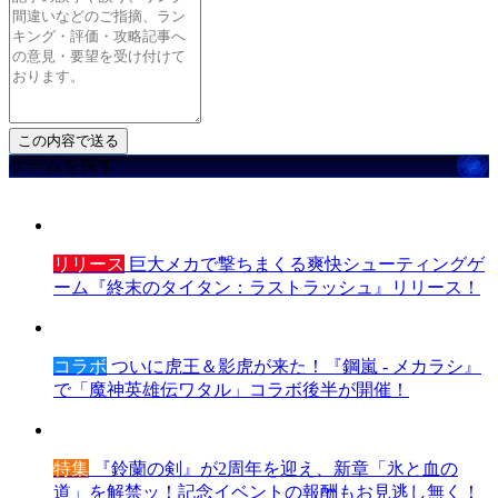
ゲームを探す
リリース
巨大メカで撃ちまくる爽快シューティングゲ
ーム『終末のタイタン：ラストラッシュ』リリース！
コラボ
ついに虎王＆影虎が来た！『鋼嵐 - メカラシ』
で「魔神英雄伝ワタル」コラボ後半が開催！
特集
『鈴蘭の剣』が2周年を迎え、新章「氷と血の
道」を解禁ッ！記念イベントの報酬もお見逃し無く！