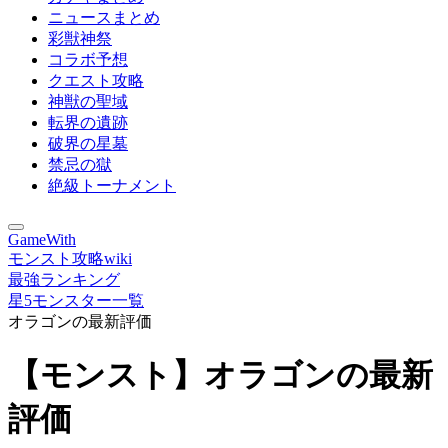
ニュースまとめ
彩獣神祭
コラボ予想
クエスト攻略
神獣の聖域
転界の遺跡
破界の星墓
禁忌の獄
絶級トーナメント
GameWith
モンスト攻略wiki
最強ランキング
星5モンスター一覧
オラゴンの最新評価
【モンスト】オラゴンの最新
評価