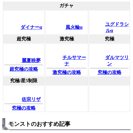
ガチャ
ユグドラシ
ダイナーα
風火輪α
ルα
超究極
激究極
究極
チルサマー
ダルマツリ
麗夏映夢
ナ
ン
超究極の攻略
激究極の攻略
究極の攻略
究極/星5制限
佐宗リザ
究極の攻略
モンストのおすすめ記事