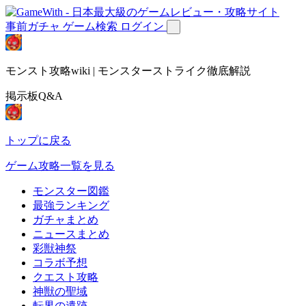
事前ガチャ
ゲーム検索
ログイン
モンスト攻略wiki | モンスターストライク徹底解説
掲示板Q&A
トップに戻る
ゲーム攻略一覧を見る
モンスター図鑑
最強ランキング
ガチャまとめ
ニュースまとめ
彩獣神祭
コラボ予想
クエスト攻略
神獣の聖域
転界の遺跡