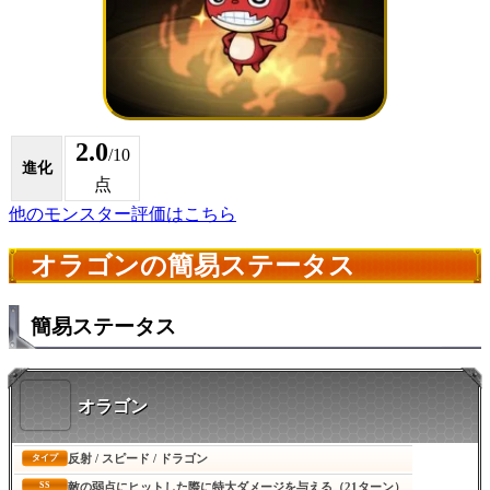
2.0
/10
進化
点
他のモンスター評価はこちら
オラゴンの簡易ステータス
簡易ステータス
オラゴン
反射 / スピード / ドラゴン
タイプ
SS
敵の弱点にヒットした際に特大ダメージを与える（21ターン）