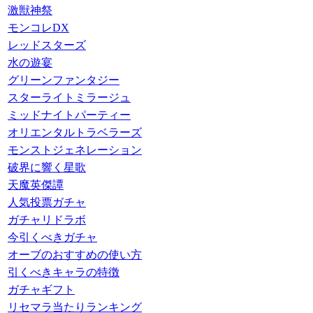
激獣神祭
モンコレDX
レッドスターズ
水の遊宴
グリーンファンタジー
スターライトミラージュ
ミッドナイトパーティー
オリエンタルトラベラーズ
モンストジェネレーション
破界に響く星歌
天魔英傑譚
人気投票ガチャ
ガチャリドラボ
今引くべきガチャ
オーブのおすすめの使い方
引くべきキャラの特徴
ガチャギフト
リセマラ当たりランキング