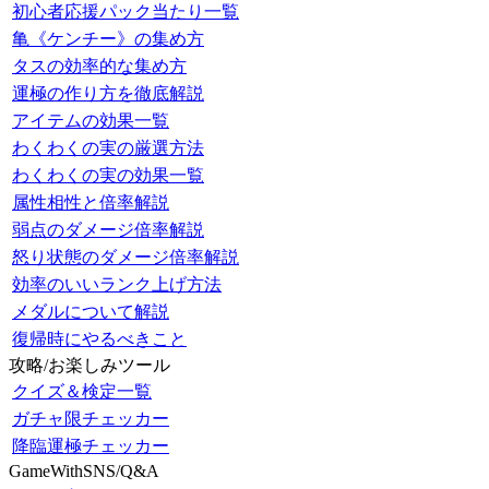
初心者応援パック当たり一覧
亀《ケンチー》の集め方
タスの効率的な集め方
運極の作り方を徹底解説
アイテムの効果一覧
わくわくの実の厳選方法
わくわくの実の効果一覧
属性相性と倍率解説
弱点のダメージ倍率解説
怒り状態のダメージ倍率解説
効率のいいランク上げ方法
メダルについて解説
復帰時にやるべきこと
攻略/お楽しみツール
クイズ＆検定一覧
ガチャ限チェッカー
降臨運極チェッカー
GameWithSNS/Q&A