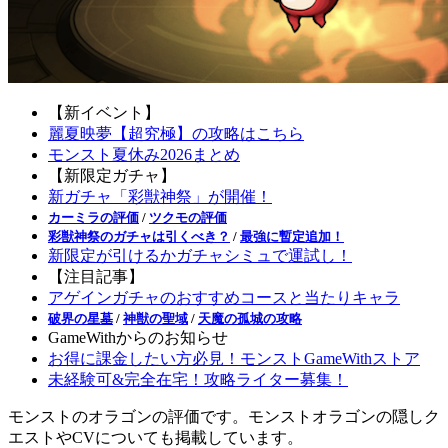
【新イベント】
麗夏映夢【超究極】の攻略はこちら
モンスト夏休み2026まとめ
【新限定ガチャ】
新ガチャ「彩獣神祭」が開催！
カーミラの評価
/
ツクモの評価
彩獣神祭のガチャは引くべき？
/
最強に暫定追加！
新限定が引けるかガチャシミュで運試し！
【注目記事】
アゲインガチャのおすすめコースと当たりキャラ
破界の星墓
/
神獣の聖域
/
天魔の孤城の攻略
GameWithからのお知らせ
お得に課金したい方必見！モンストGameWithストア
未経験可&完全在宅！攻略ライター募集！
モンストのオラゴンの評価です。モンストオラゴンの隠しク
エストやCVについても掲載しています。