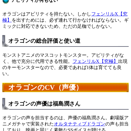
アビリティが何もない
オラゴンはアビリティを持たない。しかし
フェンリルX【究
極】
を出すためには、必ず連れて行かなければならない。ギ
ミックに対応できないため、ただの足枷でしかない。
オラゴンの総合評価と使い道
モンストアニメのマスコットモンスター。アビリティがな
く、他で充分に代用できる性能。
フェンリルX【究極】
出現
のキーモンスターなので、必要であれば1体は育てても良
い。
オラゴンのCV（声優）
オラゴンの声優は福島潤さん
オラゴンの声を担当するのは、声優の福島潤さん。劇場版ア
ニメガチャで実装された
オルタナティブドラゴン
の声も担当
しており、映画と同じく素敵なSSボイスが聴ける。