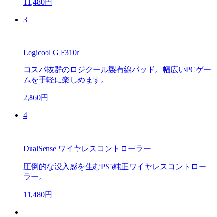
11,480円
3
Logicool G F310r
コスパ抜群のロジクール製有線パッド。幅広いPCゲー
ムを手軽に楽しめます。
2,860円
4
DualSense ワイヤレスコントローラー
圧倒的な没入感を生むPS5純正ワイヤレスコントロー
ラー。
11,480円