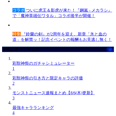
コラボ
ついに虎王＆影虎が来た！『鋼嵐 - メカラシ』
で「魔神英雄伝ワタル」コラボ後半が開催！
特集
『鈴蘭の剣』が2周年を迎え、新章「氷と血の
道」を解禁ッ！記念イベントの報酬もお見逃し無く！
攻略記事ランキング
彩獣神祭のガチャシミュレーター
1
彩獣神祭の引き方と限定キャラの評価
2
モンストニュース速報まとめ【8/6(木)更新】
3
最強キャラランキング
4