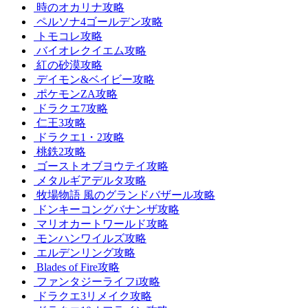
時のオカリナ攻略
ペルソナ4ゴールデン攻略
トモコレ攻略
バイオレクイエム攻略
紅の砂漠攻略
デイモン&ベイビー攻略
ポケモンZA攻略
ドラクエ7攻略
仁王3攻略
ドラクエ1・2攻略
桃鉄2攻略
ゴーストオブヨウテイ攻略
メタルギアデルタ攻略
牧場物語 風のグランドバザール攻略
ドンキーコングバナンザ攻略
マリオカートワールド攻略
モンハンワイルズ攻略
エルデンリング攻略
Blades of Fire攻略
ファンタジーライフi攻略
ドラクエ3リメイク攻略