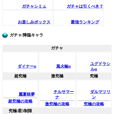
ガチャシミュ
ガチャは引くべき？
お楽しみボックス
最強ランキング
ガチャ/降臨キャラ
ガチャ
ユグドラシ
ダイナーα
風火輪α
ルα
超究極
激究極
究極
チルサマー
ダルマツリ
麗夏映夢
ナ
ン
超究極の攻略
激究極の攻略
究極の攻略
究極/星5制限