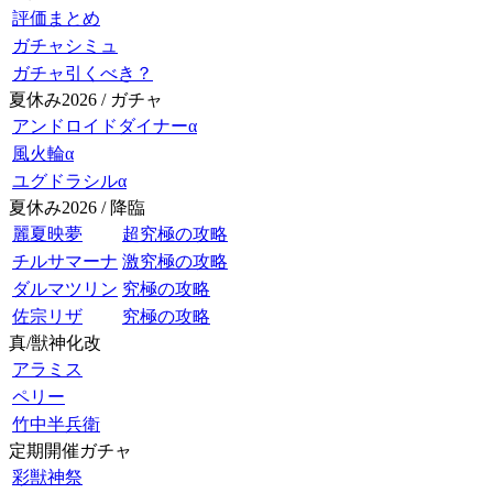
評価まとめ
ガチャシミュ
ガチャ引くべき？
夏休み2026 / ガチャ
アンドロイドダイナーα
風火輪α
ユグドラシルα
夏休み2026 / 降臨
麗夏映夢
超究極の攻略
チルサマーナ
激究極の攻略
ダルマツリン
究極の攻略
佐宗リザ
究極の攻略
真/獣神化改
アラミス
ペリー
竹中半兵衛
定期開催ガチャ
彩獣神祭