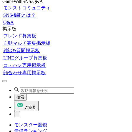
GameWithSNS/Q&A
モンストコミュニティ
SNS機能とは？
Q&A
掲示板
フレンド募集板
自動マルチ募集掲示板
雑談&質問掲示板
LINEグループ募集板
コテハン専用掲示板
顔合わせ専用掲示板
検索
ご意見
モンスター図鑑
最強ランキング