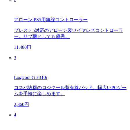
アローン PS5用無線コントローラー
プレステ5対応のアローン製ワイヤレスコントローラ
ー。サブ機としても優秀。
11,480円
3
Logicool G F310r
コスパ抜群のロジクール製有線パッド。幅広いPCゲー
ムを手軽に楽しめます。
2,860円
4