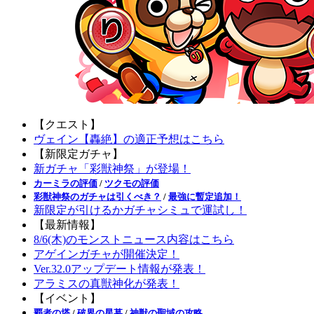
【クエスト】
ヴェイン【轟絶】の適正予想はこちら
【新限定ガチャ】
新ガチャ「彩獣神祭」が登場！
カーミラの評価
/
ツクモの評価
彩獣神祭のガチャは引くべき？
/
最強に暫定追加！
新限定が引けるかガチャシミュで運試し！
【最新情報】
8/6(木)のモンストニュース内容はこちら
アゲインガチャが開催決定！
Ver.32.0アップデート情報が発表！
アラミスの真獣神化が発表！
【イベント】
覇者の塔
/
破界の星墓
/
神獣の聖域の攻略