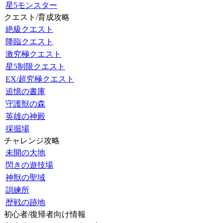
星5モンスター
クエスト/育成攻略
絶級クエスト
降臨クエスト
激究極クエスト
星5制限クエスト
EX/超究極クエスト
追憶の書庫
守護獣の森
英雄の神殿
採掘場
チャレンジ攻略
未開の大地
閃きの遊技場
神獣の聖域
訓練所
歴戦の跡地
初心者/復帰者向け情報