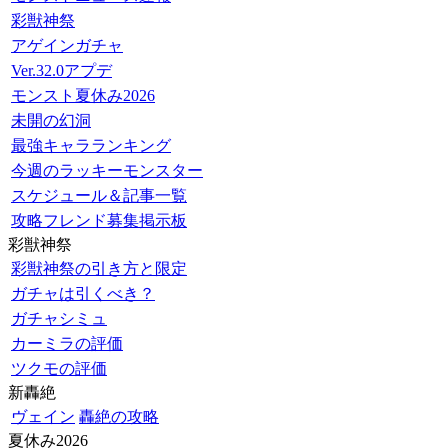
彩獣神祭
アゲインガチャ
Ver.32.0アプデ
モンスト夏休み2026
未開の幻洞
最強キャラランキング
今週のラッキーモンスター
スケジュール＆記事一覧
攻略フレンド募集掲示板
彩獣神祭
彩獣神祭の引き方と限定
ガチャは引くべき？
ガチャシミュ
カーミラの評価
ツクモの評価
新轟絶
ヴェイン
轟絶の攻略
夏休み2026