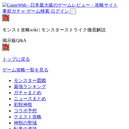
事前ガチャ
ゲーム検索
ログイン
モンスト攻略wiki | モンスターストライク徹底解説
掲示板Q&A
トップに戻る
ゲーム攻略一覧を見る
モンスター図鑑
最強ランキング
ガチャまとめ
ニュースまとめ
彩獣神祭
コラボ予想
クエスト攻略
神獣の聖域
転界の遺跡