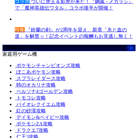
コラボ
ついに虎王＆影虎が来た！『鋼嵐 - メカラシ』
で「魔神英雄伝ワタル」コラボ後半が開催！
特集
『鈴蘭の剣』が2周年を迎え、新章「氷と血の
道」を解禁ッ！記念イベントの報酬もお見逃し無く！
攻略取扱いゲーム
家庭用ゲーム機
ポケモンチャンピオンズ攻略
ぽこあポケモン攻略
スプラレイダース攻略
時のオカリナ攻略
ペルソナ4ゴールデン攻略
トモコレ攻略
バイオレクイエム攻略
紅の砂漠攻略
デイモン&ベイビー攻略
ポケモンZA攻略
ドラクエ7攻略
仁王3攻略