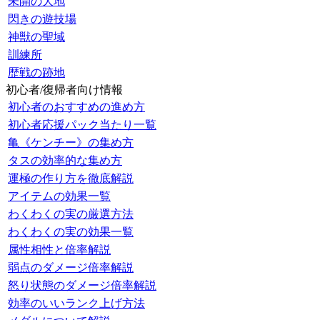
未開の大地
閃きの遊技場
神獣の聖域
訓練所
歴戦の跡地
初心者/復帰者向け情報
初心者のおすすめの進め方
初心者応援パック当たり一覧
亀《ケンチー》の集め方
タスの効率的な集め方
運極の作り方を徹底解説
アイテムの効果一覧
わくわくの実の厳選方法
わくわくの実の効果一覧
属性相性と倍率解説
弱点のダメージ倍率解説
怒り状態のダメージ倍率解説
効率のいいランク上げ方法