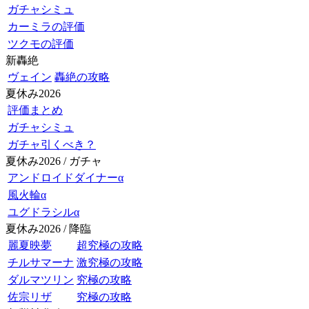
ガチャシミュ
カーミラの評価
ツクモの評価
新轟絶
ヴェイン
轟絶の攻略
夏休み2026
評価まとめ
ガチャシミュ
ガチャ引くべき？
夏休み2026 / ガチャ
アンドロイドダイナーα
風火輪α
ユグドラシルα
夏休み2026 / 降臨
麗夏映夢
超究極の攻略
チルサマーナ
激究極の攻略
ダルマツリン
究極の攻略
佐宗リザ
究極の攻略