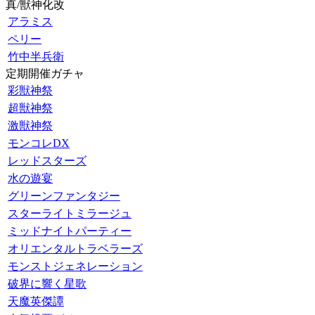
真/獣神化改
アラミス
ペリー
竹中半兵衛
定期開催ガチャ
彩獣神祭
超獣神祭
激獣神祭
モンコレDX
レッドスターズ
水の遊宴
グリーンファンタジー
スターライトミラージュ
ミッドナイトパーティー
オリエンタルトラベラーズ
モンストジェネレーション
破界に響く星歌
天魔英傑譚