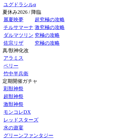
ユグドラシルα
夏休み2026 / 降臨
麗夏映夢
超究極の攻略
チルサマーナ
激究極の攻略
ダルマツリン
究極の攻略
佐宗リザ
究極の攻略
真/獣神化改
アラミス
ペリー
竹中半兵衛
定期開催ガチャ
彩獣神祭
超獣神祭
激獣神祭
モンコレDX
レッドスターズ
水の遊宴
グリーンファンタジー