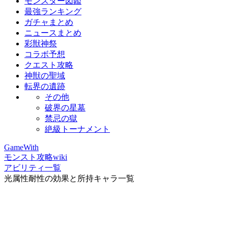
モンスター図鑑
最強ランキング
ガチャまとめ
ニュースまとめ
彩獣神祭
コラボ予想
クエスト攻略
神獣の聖域
転界の遺跡
その他
破界の星墓
禁忌の獄
絶級トーナメント
GameWith
モンスト攻略wiki
アビリティ一覧
光属性耐性の効果と所持キャラ一覧