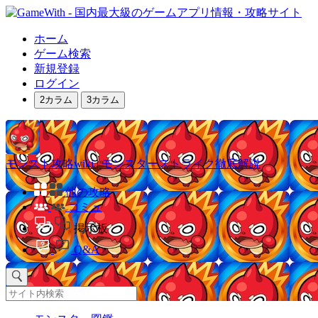
ホーム
ゲーム検索
新規登録
ログイン
2カラム
3カラム
モンスト攻略wiki | モンスターストライク徹底解説
他の攻略
コミュ
掲示板
Q&A