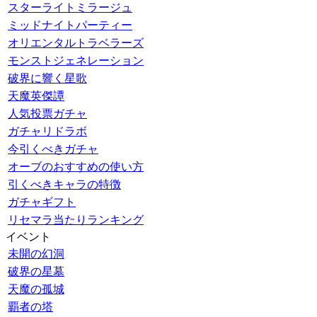
スターライトミラージュ
ミッドナイトパーティー
オリエンタルトラベラーズ
モンストジェネレーション
破界に響く星歌
天魔英傑譚
人気投票ガチャ
ガチャリドラボ
今引くべきガチャ
オーブのおすすめの使い方
引くべきキャラの特徴
ガチャギフト
リセマラ当たりランキング
イベント
未開の幻洞
破界の星墓
天魔の孤城
覇者の塔