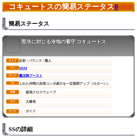
コキュートスの簡易ステータス
0
簡易ステータス
堅氷に封じる冷地の看守 コキュートス
反射 / バランス / 魔人
タイプ
MSM
アビ
魔法陣ブースト
ゲージ
SS
ふれた仲間の友情コンボ威力を一定期間アップ（16ターン）
超強クロスウェーブ
友情
大爆発
サブ
ガイド
ラック
SSの詳細