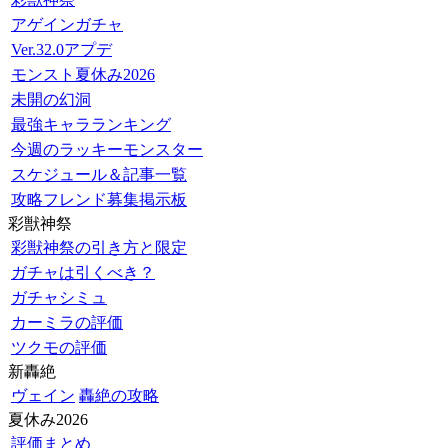
アゲインガチャ
Ver.32.0アプデ
モンスト夏休み2026
未開の幻洞
最強キャラランキング
今週のラッキーモンスター
スケジュール＆記事一覧
攻略フレンド募集掲示板
彩獣神祭
彩獣神祭の引き方と限定
ガチャは引くべき？
ガチャシミュ
カーミラの評価
ツクモの評価
新轟絶
ヴェイン
轟絶の攻略
夏休み2026
評価まとめ