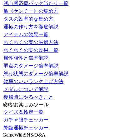
初心者応援パック当たり一覧
亀《ケンチー》の集め方
タスの効率的な集め方
運極の作り方を徹底解説
アイテムの効果一覧
わくわくの実の厳選方法
わくわくの実の効果一覧
属性相性と倍率解説
弱点のダメージ倍率解説
怒り状態のダメージ倍率解説
効率のいいランク上げ方法
メダルについて解説
復帰時にやるべきこと
攻略/お楽しみツール
クイズ＆検定一覧
ガチャ限チェッカー
降臨運極チェッカー
GameWithSNS/Q&A