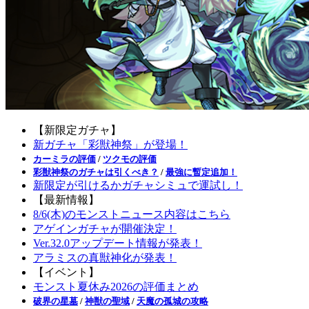
【新限定ガチャ】
新ガチャ「彩獣神祭」が登場！
カーミラの評価
/
ツクモの評価
彩獣神祭のガチャは引くべき？
/
最強に暫定追加！
新限定が引けるかガチャシミュで運試し！
【最新情報】
8/6(木)のモンストニュース内容はこちら
アゲインガチャが開催決定！
Ver.32.0アップデート情報が発表！
アラミスの真獣神化が発表！
【イベント】
モンスト夏休み2026の評価まとめ
破界の星墓
/
神獣の聖域
/
天魔の孤城の攻略