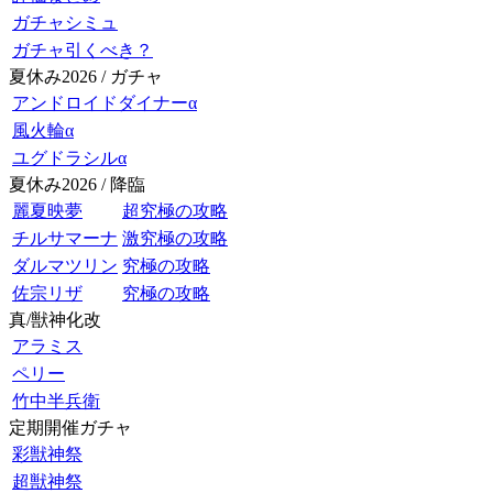
ガチャシミュ
ガチャ引くべき？
夏休み2026 / ガチャ
アンドロイドダイナーα
風火輪α
ユグドラシルα
夏休み2026 / 降臨
麗夏映夢
超究極の攻略
チルサマーナ
激究極の攻略
ダルマツリン
究極の攻略
佐宗リザ
究極の攻略
真/獣神化改
アラミス
ペリー
竹中半兵衛
定期開催ガチャ
彩獣神祭
超獣神祭