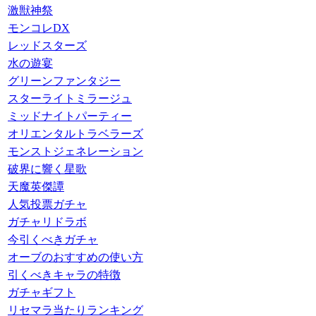
激獣神祭
モンコレDX
レッドスターズ
水の遊宴
グリーンファンタジー
スターライトミラージュ
ミッドナイトパーティー
オリエンタルトラベラーズ
モンストジェネレーション
破界に響く星歌
天魔英傑譚
人気投票ガチャ
ガチャリドラボ
今引くべきガチャ
オーブのおすすめの使い方
引くべきキャラの特徴
ガチャギフト
リセマラ当たりランキング