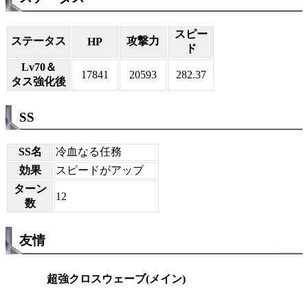
スピー
ステータス
攻撃力
HP
ド
Lv70＆
17841
20593
282.37
タス強化後
SS
SS名
冷血なる任務
効果
スピードがアップ
ターン
12
数
友情
超強クロスウェーブ(メイン)