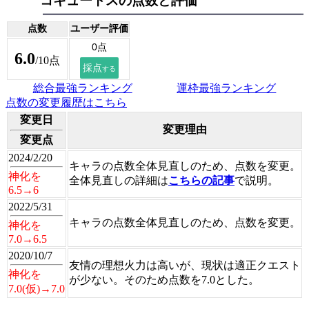
コキュートスの点数と評価
点数
ユーザー評価
6.0
/10点
総合最強ランキング
運枠最強ランキング
点数の変更履歴はこちら
変更日
変更理由
変更点
2024/2/20
キャラの点数全体見直しのため、点数を変更。
神化を
全体見直しの詳細は
こちらの記事
で説明。
6.5→6
2022/5/31
キャラの点数全体見直しのため、点数を変更。
神化を
7.0→6.5
2020/10/7
友情の理想火力は高いが、現状は適正クエスト
神化を
が少ない。そのため点数を7.0とした。
7.0(仮)→7.0