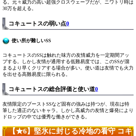
る。元々威力の高い超強クロスウェーブだが、ニワトリ時は
30万を超える。
コキュートスの弱い点
0
使い所が難しいSS
コキュートスのSSは触れた味方の友情威力を一定期間アッ
プする。しかし友情が通用する低難易度では、このSSが溜
まるより早くクリアする場合が多い。使い道は友情でも火力
を出せる高難易度に限られる。
コキュートスの総合評価と使い道
0
友情限定のブーストSSなど固有の強みは持つが、現在は特
筆した適正のないキャラ。しかし高威力の友情と爆発により
ドロップの中では優秀な働きができる。
【★6】堅氷に封じる冷地の看守 コキ