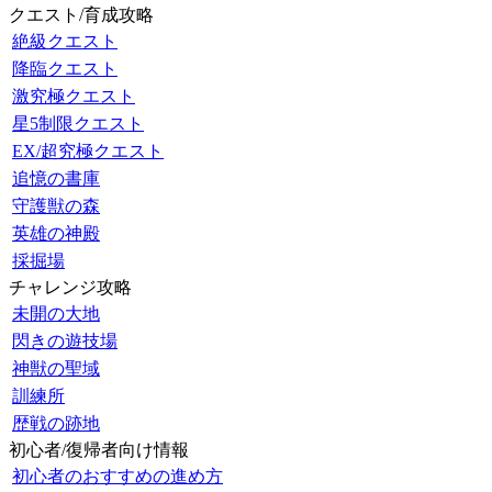
クエスト/育成攻略
絶級クエスト
降臨クエスト
激究極クエスト
星5制限クエスト
EX/超究極クエスト
追憶の書庫
守護獣の森
英雄の神殿
採掘場
チャレンジ攻略
未開の大地
閃きの遊技場
神獣の聖域
訓練所
歴戦の跡地
初心者/復帰者向け情報
初心者のおすすめの進め方