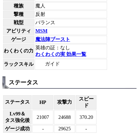
種族
魔人
撃種
反射
戦型
バランス
アビリティ
MSM
ゲージ
魔法陣ブースト
英雄の証：なし
わくわくの力
わくわくの実 効果一覧
ガイド
ラックスキル
ステータス
スピー
ステータス
攻撃力
HP
ド
Lv99＆
21007
24688
370.20
タス強化後
ゲージ成功
-
29625
-