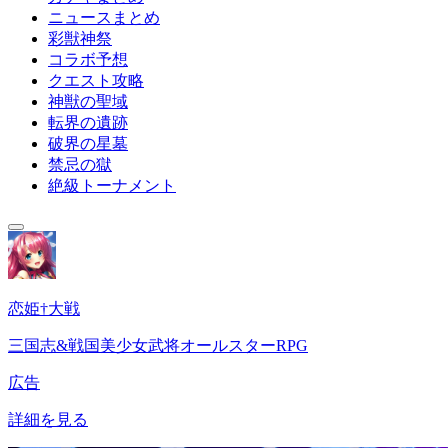
ニュースまとめ
彩獣神祭
コラボ予想
クエスト攻略
神獣の聖域
転界の遺跡
破界の星墓
禁忌の獄
絶級トーナメント
恋姫†大戦
三国志&戦国美少女武将オールスターRPG
広告
詳細を見る