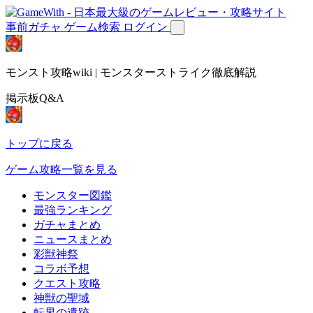
事前ガチャ
ゲーム検索
ログイン
モンスト攻略wiki | モンスターストライク徹底解説
掲示板Q&A
トップに戻る
ゲーム攻略一覧を見る
モンスター図鑑
最強ランキング
ガチャまとめ
ニュースまとめ
彩獣神祭
コラボ予想
クエスト攻略
神獣の聖域
転界の遺跡