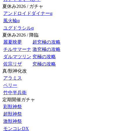
夏休み2026 / ガチャ
アンドロイドダイナーα
風火輪α
ユグドラシルα
夏休み2026 / 降臨
麗夏映夢
超究極の攻略
チルサマーナ
激究極の攻略
ダルマツリン
究極の攻略
佐宗リザ
究極の攻略
真/獣神化改
アラミス
ペリー
竹中半兵衛
定期開催ガチャ
彩獣神祭
超獣神祭
激獣神祭
モンコレDX