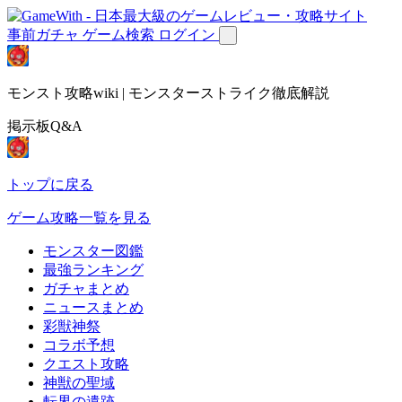
事前ガチャ
ゲーム検索
ログイン
モンスト攻略wiki | モンスターストライク徹底解説
掲示板Q&A
トップに戻る
ゲーム攻略一覧を見る
モンスター図鑑
最強ランキング
ガチャまとめ
ニュースまとめ
彩獣神祭
コラボ予想
クエスト攻略
神獣の聖域
転界の遺跡