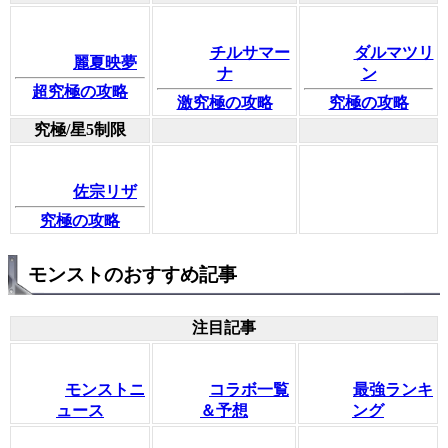
チルサマー
ダルマツリ
麗夏映夢
ナ
ン
超究極の攻略
激究極の攻略
究極の攻略
究極/星5制限
佐宗リザ
究極の攻略
モンストのおすすめ記事
注目記事
モンストニ
コラボ一覧
最強ランキ
ュース
＆予想
ング