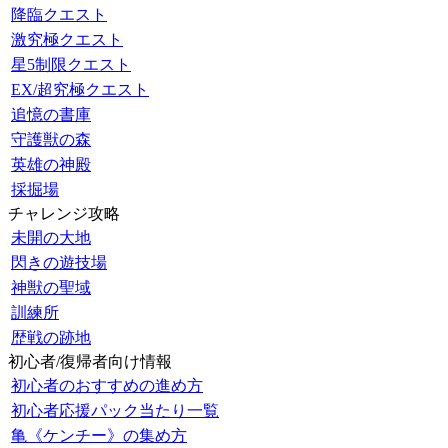
降臨クエスト
激究極クエスト
星5制限クエスト
EX/超究極クエスト
追憶の書庫
守護獣の森
英雄の神殿
採掘場
チャレンジ攻略
未開の大地
閃きの遊技場
神獣の聖域
訓練所
歴戦の跡地
初心者/復帰者向け情報
初心者のおすすめの進め方
初心者応援パック当たり一覧
亀《ケンチー》の集め方