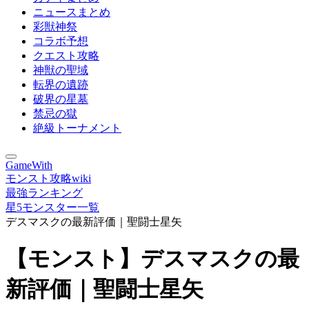
ニュースまとめ
彩獣神祭
コラボ予想
クエスト攻略
神獣の聖域
転界の遺跡
破界の星墓
禁忌の獄
絶級トーナメント
GameWith
モンスト攻略wiki
最強ランキング
星5モンスター一覧
デスマスクの最新評価｜聖闘士星矢
【モンスト】デスマスクの最
新評価｜聖闘士星矢