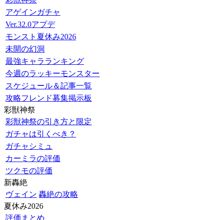
アゲインガチャ
Ver.32.0アプデ
モンスト夏休み2026
未開の幻洞
最強キャラランキング
今週のラッキーモンスター
スケジュール＆記事一覧
攻略フレンド募集掲示板
彩獣神祭
彩獣神祭の引き方と限定
ガチャは引くべき？
ガチャシミュ
カーミラの評価
ツクモの評価
新轟絶
ヴェイン
轟絶の攻略
夏休み2026
評価まとめ