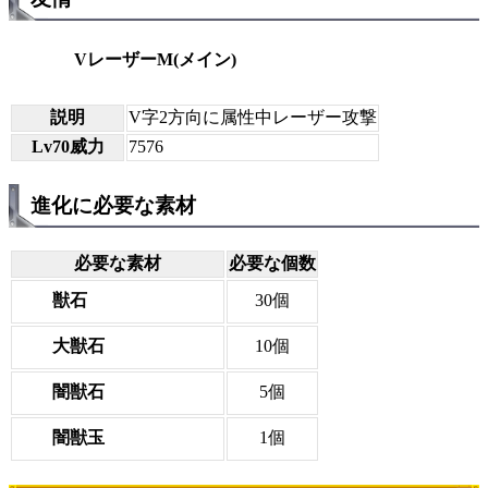
VレーザーM(メイン)
説明
V字2方向に属性中レーザー攻撃
Lv70威力
7576
進化に必要な素材
必要な素材
必要な個数
獣石
30個
大獣石
10個
闇獣石
5個
闇獣玉
1個