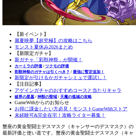
【新イベント】
麗夏映夢【超究極】の攻略はこちら
モンスト夏休み2026まとめ
【新限定ガチャ】
新ガチャ「彩獣神祭」が開催！
カーミラの評価
/
ツクモの評価
彩獣神祭のガチャは引くべき？
/
最強に暫定追加！
新限定が引けるかガチャシミュで運試し！
【注目記事】
アゲインガチャのおすすめコースと当たりキャラ
破界の星墓
/
神獣の聖域
/
天魔の孤城の攻略
GameWithからのお知らせ
お得に課金したい方必見！モンストGameWithストア
未経験可&完全在宅！攻略ライター募集！
蟹座の黄金聖闘士デスマスク（キャンサーのデスマスク）の
最新評価と使い道です。蟹座の黄金聖闘士デスマスク（キャ