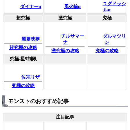
ユグドラシ
ダイナーα
風火輪α
ルα
超究極
激究極
究極
チルサマー
ダルマツリ
麗夏映夢
ナ
ン
超究極の攻略
激究極の攻略
究極の攻略
究極/星5制限
佐宗リザ
究極の攻略
モンストのおすすめ記事
注目記事