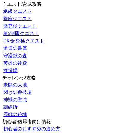
クエスト/育成攻略
絶級クエスト
降臨クエスト
激究極クエスト
星5制限クエスト
EX/超究極クエスト
追憶の書庫
守護獣の森
英雄の神殿
採掘場
チャレンジ攻略
未開の大地
閃きの遊技場
神獣の聖域
訓練所
歴戦の跡地
初心者/復帰者向け情報
初心者のおすすめの進め方