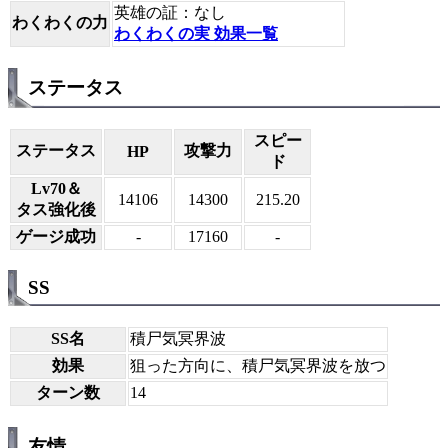
英雄の証：なし
わくわくの力
わくわくの実 効果一覧
ステータス
スピー
ステータス
攻撃力
HP
ド
Lv70＆
14106
14300
215.20
タス強化後
ゲージ成功
-
17160
-
SS
SS名
積尸気冥界波
効果
狙った方向に、積尸気冥界波を放つ
ターン数
14
友情