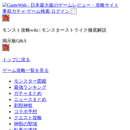
事前ガチャ
ゲーム検索
ログイン
モンスト攻略wiki | モンスターストライク徹底解説
掲示板Q&A
トップに戻る
ゲーム攻略一覧を見る
モンスター図鑑
最強ランキング
ガチャまとめ
ニュースまとめ
彩獣神祭
コラボ予想
クエスト攻略
神獣の聖域
転界の遺跡