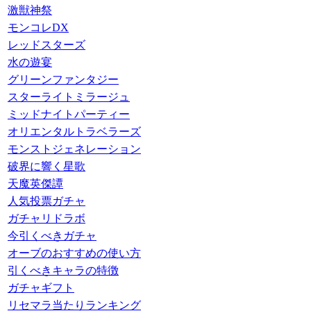
激獣神祭
モンコレDX
レッドスターズ
水の遊宴
グリーンファンタジー
スターライトミラージュ
ミッドナイトパーティー
オリエンタルトラベラーズ
モンストジェネレーション
破界に響く星歌
天魔英傑譚
人気投票ガチャ
ガチャリドラボ
今引くべきガチャ
オーブのおすすめの使い方
引くべきキャラの特徴
ガチャギフト
リセマラ当たりランキング