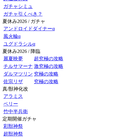
ガチャシミュ
ガチャ引くべき？
夏休み2026 / ガチャ
アンドロイドダイナーα
風火輪α
ユグドラシルα
夏休み2026 / 降臨
麗夏映夢
超究極の攻略
チルサマーナ
激究極の攻略
ダルマツリン
究極の攻略
佐宗リザ
究極の攻略
真/獣神化改
アラミス
ペリー
竹中半兵衛
定期開催ガチャ
彩獣神祭
超獣神祭