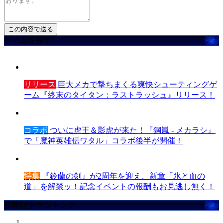
ゲームを探す
リリース
巨大メカで撃ちまくる爽快シューティングゲ
ーム『終末のタイタン：ラストラッシュ』リリース！
コラボ
ついに虎王＆影虎が来た！『鋼嵐 - メカラシ』
で「魔神英雄伝ワタル」コラボ後半が開催！
特集
『鈴蘭の剣』が2周年を迎え、新章「氷と血の
道」を解禁ッ！記念イベントの報酬もお見逃し無く！
攻略記事ランキング