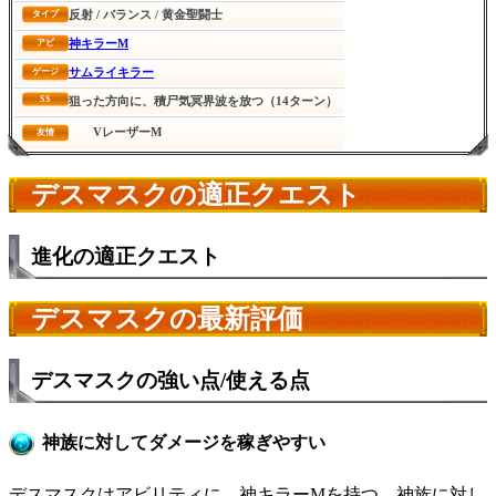
反射 / バランス / 黄金聖闘士
タイプ
神キラーM
アビ
サムライキラー
ゲージ
SS
狙った方向に、積尸気冥界波を放つ（14ターン）
VレーザーM
友情
デスマスクの適正クエスト
進化の適正クエスト
デスマスクの最新評価
デスマスクの強い点/使える点
神族に対してダメージを稼ぎやすい
デスマスクはアビリティに、神キラーMを持つ。神族に対し