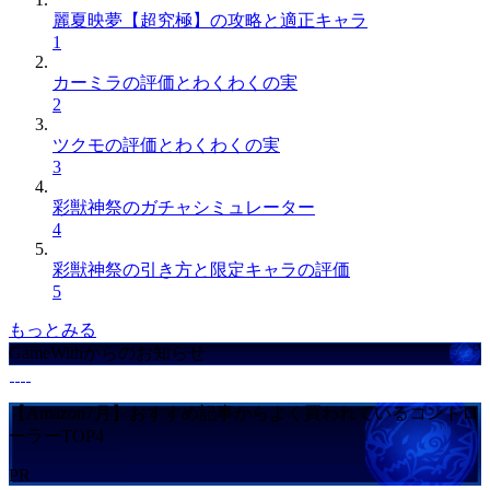
麗夏映夢【超究極】の攻略と適正キャラ
1
カーミラの評価とわくわくの実
2
ツクモの評価とわくわくの実
3
彩獣神祭のガチャシミュレーター
4
彩獣神祭の引き方と限定キャラの評価
5
もっとみる
GameWithからのお知らせ
【Amazon7月】おすすめ記事からよく買われているコントロ
ーラーTOP4
PR