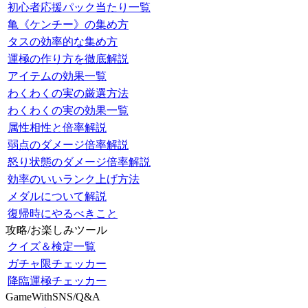
初心者応援パック当たり一覧
亀《ケンチー》の集め方
タスの効率的な集め方
運極の作り方を徹底解説
アイテムの効果一覧
わくわくの実の厳選方法
わくわくの実の効果一覧
属性相性と倍率解説
弱点のダメージ倍率解説
怒り状態のダメージ倍率解説
効率のいいランク上げ方法
メダルについて解説
復帰時にやるべきこと
攻略/お楽しみツール
クイズ＆検定一覧
ガチャ限チェッカー
降臨運極チェッカー
GameWithSNS/Q&A