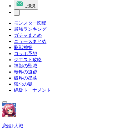
ご意見
モンスター図鑑
最強ランキング
ガチャまとめ
ニュースまとめ
彩獣神祭
コラボ予想
クエスト攻略
神獣の聖域
転界の遺跡
破界の星墓
禁忌の獄
絶級トーナメント
恋姫†大戦