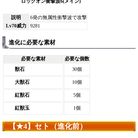
ロックオン衝撃波6(メイン)
説明
6発の無属性衝撃波で攻撃
Lv70威力
9281
進化に必要な素材
必要な素材
必要な個数
獣石
30個
大獣石
10個
紅獣石
5個
紅獣玉
1個
【★4】セト（進化前）