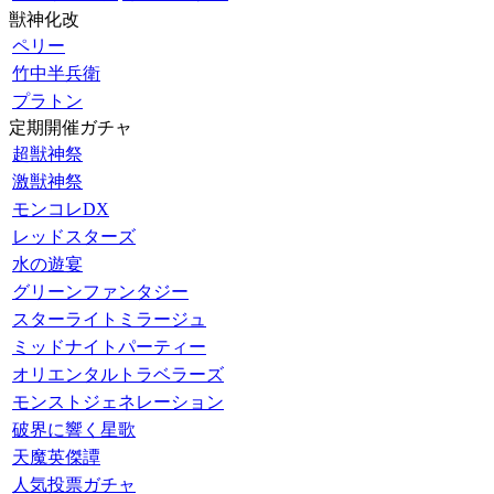
獣神化改
ペリー
竹中半兵衛
プラトン
定期開催ガチャ
超獣神祭
激獣神祭
モンコレDX
レッドスターズ
水の遊宴
グリーンファンタジー
スターライトミラージュ
ミッドナイトパーティー
オリエンタルトラベラーズ
モンストジェネレーション
破界に響く星歌
天魔英傑譚
人気投票ガチャ