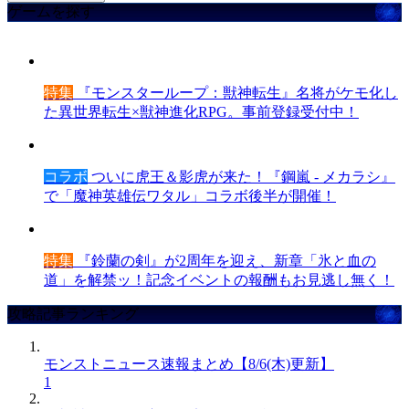
ゲームを探す
特集
『モンスターループ：獣神転生』名将がケモ化し
た異世界転生×獣神進化RPG。事前登録受付中！
コラボ
ついに虎王＆影虎が来た！『鋼嵐 - メカラシ』
で「魔神英雄伝ワタル」コラボ後半が開催！
特集
『鈴蘭の剣』が2周年を迎え、新章「氷と血の
道」を解禁ッ！記念イベントの報酬もお見逃し無く！
攻略記事ランキング
モンストニュース速報まとめ【8/6(木)更新】
1