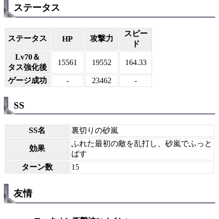
ステータス
スピー
ステータス
攻撃力
HP
ド
Lv70＆
15561
19552
164.33
タス強化後
ゲージ成功
-
23462
-
SS
SS名
裏切りの砂嵐
ふれた最初の敵を乱打し、砂嵐でふっと
効果
ばす
ターン数
15
友情