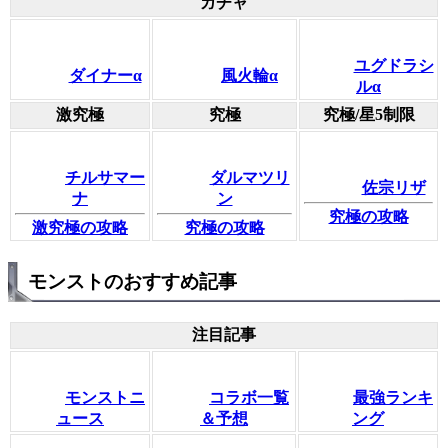
ガチャ
ユグドラシ
ダイナーα
風火輪α
ルα
激究極
究極
究極/星5制限
チルサマー
ダルマツリ
佐宗リザ
ナ
ン
究極の攻略
激究極の攻略
究極の攻略
モンストのおすすめ記事
注目記事
モンストニ
コラボ一覧
最強ランキ
ュース
＆予想
ング