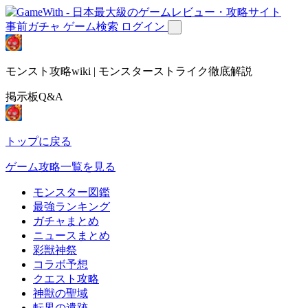
事前ガチャ
ゲーム検索
ログイン
モンスト攻略wiki | モンスターストライク徹底解説
掲示板Q&A
トップに戻る
ゲーム攻略一覧を見る
モンスター図鑑
最強ランキング
ガチャまとめ
ニュースまとめ
彩獣神祭
コラボ予想
クエスト攻略
神獣の聖域
転界の遺跡