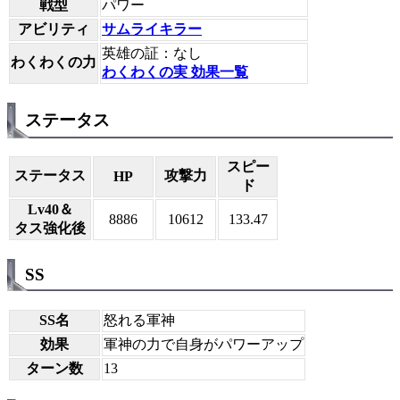
戦型
パワー
アビリティ
サムライキラー
英雄の証：なし
わくわくの力
わくわくの実 効果一覧
ステータス
スピー
ステータス
攻撃力
HP
ド
Lv40＆
8886
10612
133.47
タス強化後
SS
SS名
怒れる軍神
効果
軍神の力で自身がパワーアップ
ターン数
13