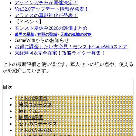
アゲインガチャが開催決定！
Ver.32.0アップデート情報が発表！
アラミスの真獣神化が発表！
【イベント】
モンスト夏休み2026の評価まとめ
破界の星墓
/
神獣の聖域
/
天魔の孤城の攻略
GameWithからのお知らせ
お得に課金したい方必見！モンストGameWithストア
未経験可&完全在宅！攻略ライター募集！
セトの最新評価と使い道です。軍人セトの強い点や、使える
かを紹介しています。
目次
セトの評価点
簡易ステータス
適正クエスト
最新の評価
セトのステータス
セトの入手方法