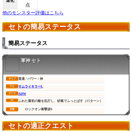
進化
点
他のモンスター評価はこちら
セトの簡易ステータス
簡易ステータス
軍神 セト
貫通 / パワー / 神
タイプ
サムライキラーL
アビ
ADW
ゲージ
SS
ふれた最初の敵を乱打し、砂嵐でふっとばす（15ターン）
ロックオン衝撃波6
友情
セトの適正クエスト