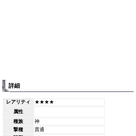
詳細
レアリティ
★★★★
属性
種族
神
撃種
貫通