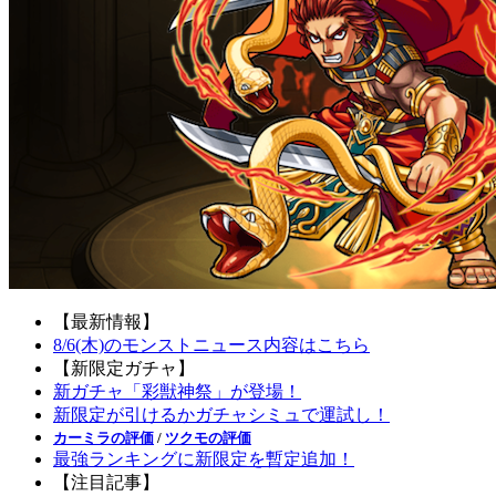
【最新情報】
8/6(木)のモンストニュース内容はこちら
【新限定ガチャ】
新ガチャ「彩獣神祭」が登場！
新限定が引けるかガチャシミュで運試し！
カーミラの評価
/
ツクモの評価
最強ランキングに新限定を暫定追加！
【注目記事】