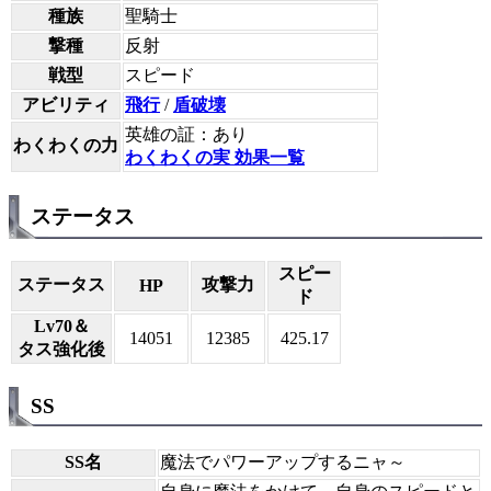
種族
聖騎士
撃種
反射
戦型
スピード
アビリティ
飛行
/
盾破壊
英雄の証：あり
わくわくの力
わくわくの実 効果一覧
ステータス
スピー
ステータス
攻撃力
HP
ド
Lv70＆
14051
12385
425.17
タス強化後
SS
SS名
魔法でパワーアップするニャ～