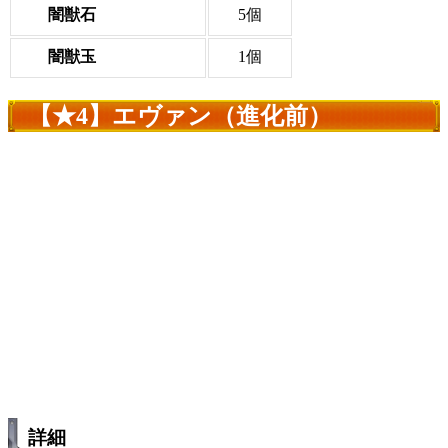
闇獣石
5個
闇獣玉
1個
【★4】エヴァン（進化前）
詳細