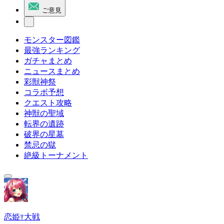
ご意見
モンスター図鑑
最強ランキング
ガチャまとめ
ニュースまとめ
彩獣神祭
コラボ予想
クエスト攻略
神獣の聖域
転界の遺跡
破界の星墓
禁忌の獄
絶級トーナメント
恋姫†大戦