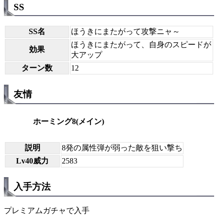
SS
SS名
ほうきにまたがって攻撃ニャ～
ほうきにまたがって、自身のスピードが
効果
大アップ
ターン数
12
友情
ホーミング8(メイン)
説明
8発の属性弾が弱った敵を狙い撃ち
Lv40威力
2583
入手方法
プレミアムガチャで入手