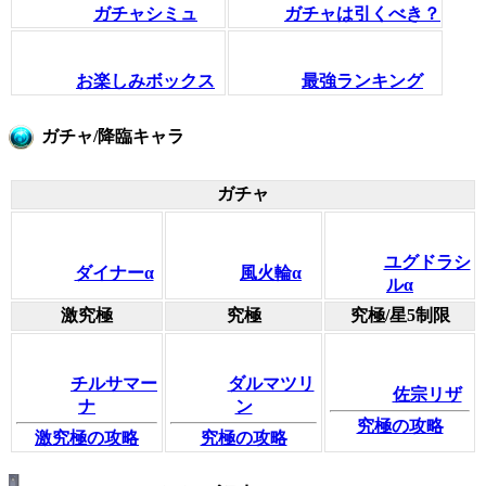
ガチャシミュ
ガチャは引くべき？
お楽しみボックス
最強ランキング
ガチャ/降臨キャラ
ガチャ
ユグドラシ
ダイナーα
風火輪α
ルα
激究極
究極
究極/星5制限
チルサマー
ダルマツリ
佐宗リザ
ナ
ン
究極の攻略
激究極の攻略
究極の攻略