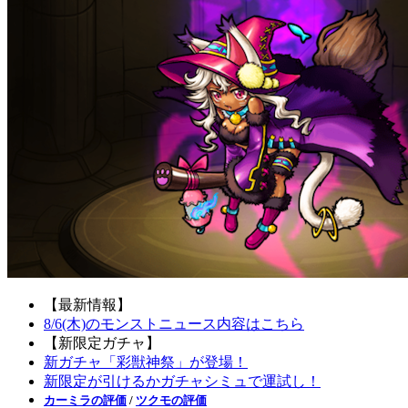
【最新情報】
8/6(木)のモンストニュース内容はこちら
【新限定ガチャ】
新ガチャ「彩獣神祭」が登場！
新限定が引けるかガチャシミュで運試し！
カーミラの評価
/
ツクモの評価