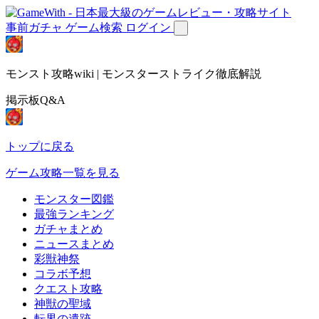
事前ガチャ
ゲーム検索
ログイン
モンスト攻略wiki | モンスターストライク徹底解説
掲示板Q&A
トップに戻る
ゲーム攻略一覧を見る
モンスター図鑑
最強ランキング
ガチャまとめ
ニュースまとめ
彩獣神祭
コラボ予想
クエスト攻略
神獣の聖域
転界の遺跡