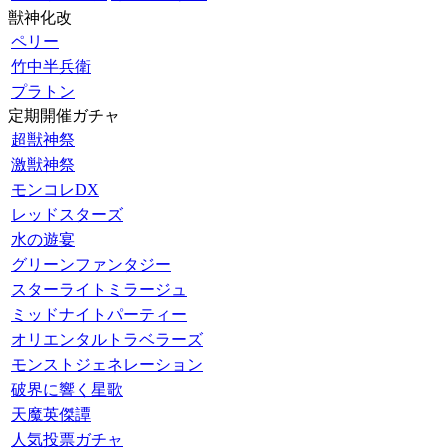
獣神化改
ペリー
竹中半兵衛
プラトン
定期開催ガチャ
超獣神祭
激獣神祭
モンコレDX
レッドスターズ
水の遊宴
グリーンファンタジー
スターライトミラージュ
ミッドナイトパーティー
オリエンタルトラベラーズ
モンストジェネレーション
破界に響く星歌
天魔英傑譚
人気投票ガチャ