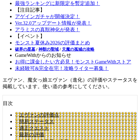
最強ランキングに新限定を暫定追加！
【注目記事】
アゲインガチャが開催決定！
Ver.32.0アップデート情報が発表！
アラミスの真獣神化が発表！
【イベント】
モンスト夏休み2026の評価まとめ
破界の星墓
/
神獣の聖域
/
天魔の孤城の攻略
GameWithからのお知らせ
お得に課金したい方必見！モンストGameWithストア
未経験可&完全在宅！攻略ライター募集！
エヴァン、魔女っ娘エヴァン（進化）の評価やステータスを
掲載しています。使い道の参考にしてください。
目次
エヴァンの評価点
簡易ステータス
適正クエスト
最新の評価