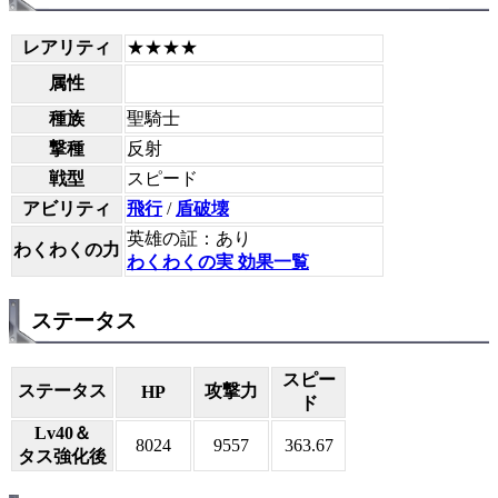
レアリティ
★★★★
属性
種族
聖騎士
撃種
反射
戦型
スピード
アビリティ
飛行
/
盾破壊
英雄の証：あり
わくわくの力
わくわくの実 効果一覧
ステータス
スピー
ステータス
攻撃力
HP
ド
Lv40＆
8024
9557
363.67
タス強化後