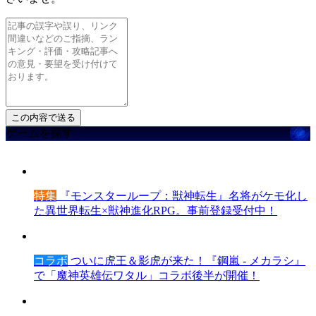
ゲームを探す
特集
『モンスターループ：獣神転生』名将がケモ化し
た異世界転生×獣神進化RPG。事前登録受付中！
コラボ
ついに虎王＆影虎が来た！『鋼嵐 - メカラシ』
で「魔神英雄伝ワタル」コラボ後半が開催！