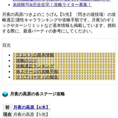
未経験可&完全在宅！攻略ライター募集！
月夜の高原/つきよのこうげん【5/光】〈閃きの遊技場〉の攻
略適正/適性キャラランキングや攻略手順です。月夜5のギミ
ックやターンリミットなど基本情報も掲載しています。挑戦
する際に、最適パーティの参考にしてください。
目次
クエストの基本情報
攻略のコツ
攻略適正ランキング
各ステージの攻略手順
クリアパーティの報告
月夜の高原の各ステージ攻略
前
月夜の高原【4/木】
現在
月夜の高原【5/光】