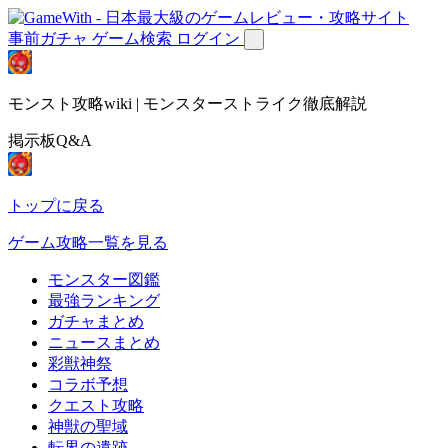
事前ガチャ
ゲーム検索
ログイン
モンスト攻略wiki | モンスターストライク徹底解説
掲示板Q&A
トップに戻る
ゲーム攻略一覧を見る
モンスター図鑑
最強ランキング
ガチャまとめ
ニュースまとめ
彩獣神祭
コラボ予想
クエスト攻略
神獣の聖域
転界の遺跡