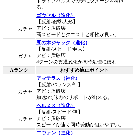
トライブパルスでカチにダメージを稼げ
る。
ゴウセル（進化）
【反射/砲撃/人形】
アビ：盾破壊
ガチャ
高スピードとクエストと相性が良い。
豆の木ジャック（進化）
【反射/スピード/亜人】
アビ：盾破壊
ガチャ
4ターンの貫通変化が同時処理に便利。
Aランク
おすすめ適正ポイント
アマテラス（神化）
【反射/バランス/神】
アビ：盾破壊
ガチャ
加速Sで味方のサポートが出来る。
ヘルメス（進化）
【反射/スピード/神】
アビ：盾破壊
ガチャ
スピードが速く同時発動が狙いやすい。
エヴァン（進化）