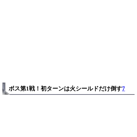
ボス第1戦！初ターンは火シールドだけ倒す
7