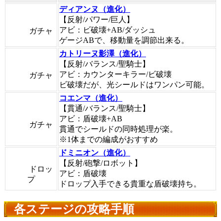
ディアンヌ（進化）
【反射/パワー/巨人】
アビ：ビ破壊+AB/ダッシュ
ガチャ
ゲージABで、移動量を調節出来る。
カトリーヌ影澤（進化）
【反射/バランス/聖騎士】
アビ：カウンターキラー/ビ破壊
ガチャ
ビ破壊だが、光シールドはワンパン可能。
コエンマ（進化）
【貫通/バランス/聖騎士】
アビ：盾破壊+AB
ガチャ
貫通でシールドの同時処理が楽。
※1体までの編成がおすすめ
ドミニオン（進化）
【反射/砲撃/ロボット】
ドロッ
アビ：盾破壊
プ
ドロップ入手できる貴重な盾破壊持ち。
各ステージの攻略手順