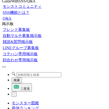
GameWithSNS/Q&A
モンストコミュニティ
SNS機能とは？
Q&A
掲示板
フレンド募集板
自動マルチ募集掲示板
雑談&質問掲示板
LINEグループ募集板
コテハン専用掲示板
顔合わせ専用掲示板
検索
ご意見
モンスター図鑑
最強ランキング