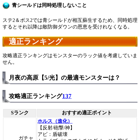
青シールドは同時処理しないこと
ステ2＆ボス2では青シールドが相互蘇生するため、同時処理
するとそれ以降は敵防御ダウンの恩恵を受けれなくなる。
適正ランキング
攻略適正ランキングはモンスターのラック値を考慮していま
せん。
月夜の高原【5/光】の最適モンスターは？
攻略適正ランキング
137
Sランク
おすすめ適正ポイント
ホルス（進化）
【反射/砲撃/神】
アビ：盾破壊
ガチャ