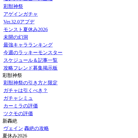
彩獣神祭
アゲインガチャ
Ver.32.0アプデ
モンスト夏休み2026
未開の幻洞
最強キャラランキング
今週のラッキーモンスター
スケジュール＆記事一覧
攻略フレンド募集掲示板
彩獣神祭
彩獣神祭の引き方と限定
ガチャは引くべき？
ガチャシミュ
カーミラの評価
ツクモの評価
新轟絶
ヴェイン
轟絶の攻略
夏休み2026