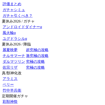
評価まとめ
ガチャシミュ
ガチャ引くべき？
夏休み2026 / ガチャ
アンドロイドダイナーα
風火輪α
ユグドラシルα
夏休み2026 / 降臨
麗夏映夢
超究極の攻略
チルサマーナ
激究極の攻略
ダルマツリン
究極の攻略
佐宗リザ
究極の攻略
真/獣神化改
アラミス
ペリー
竹中半兵衛
定期開催ガチャ
彩獣神祭