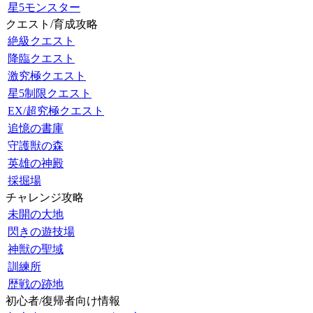
星5モンスター
クエスト/育成攻略
絶級クエスト
降臨クエスト
激究極クエスト
星5制限クエスト
EX/超究極クエスト
追憶の書庫
守護獣の森
英雄の神殿
採掘場
チャレンジ攻略
未開の大地
閃きの遊技場
神獣の聖域
訓練所
歴戦の跡地
初心者/復帰者向け情報