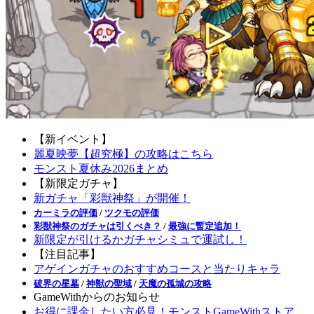
【新イベント】
麗夏映夢【超究極】の攻略はこちら
モンスト夏休み2026まとめ
【新限定ガチャ】
新ガチャ「彩獣神祭」が開催！
カーミラの評価
/
ツクモの評価
彩獣神祭のガチャは引くべき？
/
最強に暫定追加！
新限定が引けるかガチャシミュで運試し！
【注目記事】
アゲインガチャのおすすめコースと当たりキャラ
破界の星墓
/
神獣の聖域
/
天魔の孤城の攻略
GameWithからのお知らせ
お得に課金したい方必見！モンストGameWithストア