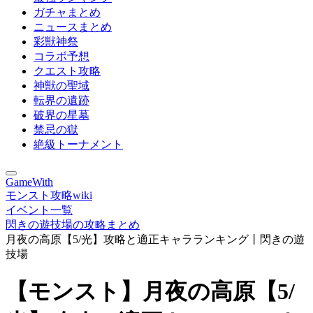
ガチャまとめ
ニュースまとめ
彩獣神祭
コラボ予想
クエスト攻略
神獣の聖域
転界の遺跡
破界の星墓
禁忌の獄
絶級トーナメント
GameWith
モンスト攻略wiki
イベント一覧
閃きの遊技場の攻略まとめ
月夜の高原【5/光】攻略と適正キャラランキング丨閃きの遊
技場
【モンスト】月夜の高原【5/