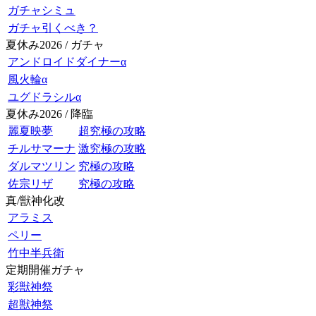
ガチャシミュ
ガチャ引くべき？
夏休み2026 / ガチャ
アンドロイドダイナーα
風火輪α
ユグドラシルα
夏休み2026 / 降臨
麗夏映夢
超究極の攻略
チルサマーナ
激究極の攻略
ダルマツリン
究極の攻略
佐宗リザ
究極の攻略
真/獣神化改
アラミス
ペリー
竹中半兵衛
定期開催ガチャ
彩獣神祭
超獣神祭