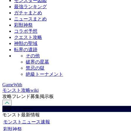
モンスター図鑑
最強ランキング
ガチャまとめ
ニュースまとめ
彩獣神祭
コラボ予想
クエスト攻略
神獣の聖域
転界の遺跡
その他
破界の星墓
禁忌の獄
絶級トーナメント
GameWith
モンスト攻略wiki
攻略フレンド募集掲示板
攻略 メニュー
モンスト最新情報
モンストニュース速報
彩獣神祭