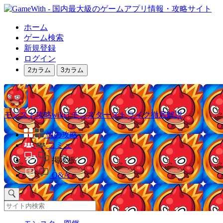
ホーム
ゲーム検索
新規登録
ログイン
2カラム
3カラム
モンスト攻略wiki | モンスターストライク徹底解説
他の攻略
コミュ
掲示板
Q&A