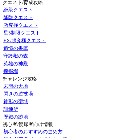
クエスト/育成攻略
絶級クエスト
降臨クエスト
激究極クエスト
星5制限クエスト
EX/超究極クエスト
追憶の書庫
守護獣の森
英雄の神殿
採掘場
チャレンジ攻略
未開の大地
閃きの遊技場
神獣の聖域
訓練所
歴戦の跡地
初心者/復帰者向け情報
初心者のおすすめの進め方