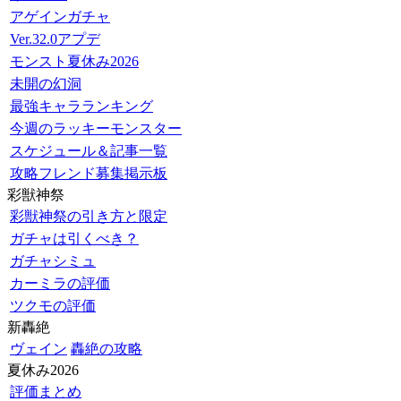
アゲインガチャ
Ver.32.0アプデ
モンスト夏休み2026
未開の幻洞
最強キャラランキング
今週のラッキーモンスター
スケジュール＆記事一覧
攻略フレンド募集掲示板
彩獣神祭
彩獣神祭の引き方と限定
ガチャは引くべき？
ガチャシミュ
カーミラの評価
ツクモの評価
新轟絶
ヴェイン
轟絶の攻略
夏休み2026
評価まとめ