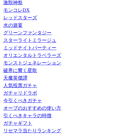
激獣神祭
モンコレDX
レッドスターズ
水の遊宴
グリーンファンタジー
スターライトミラージュ
ミッドナイトパーティー
オリエンタルトラベラーズ
モンストジェネレーション
破界に響く星歌
天魔英傑譚
人気投票ガチャ
ガチャリドラボ
今引くべきガチャ
オーブのおすすめの使い方
引くべきキャラの特徴
ガチャギフト
リセマラ当たりランキング