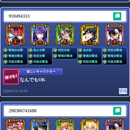
959494333
撃種加命撃
熱き友撃
戦型加速
速必殺
戦型加撃速
撃種加撃速
戦型加撃
撃種加撃速
撃種加撃速
撃種加撃速
同族加撃速
同族加撃速
戦型加撃速
同族加撃速
欲しいキャラクター
なんでもOK
通報
2026/03/31 01:04
298306741688