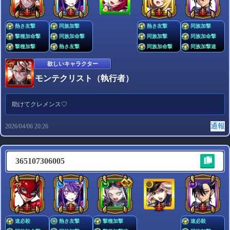
熱き友撃
同族加撃
熱き友撃
同族加撃
撃種加命撃
同族加命撃
同族加撃
同族加命撃
撃種加撃
熱き友撃
同族加命撃
同族加撃速
欲しいキャラクター
モンテクリスト（執行者）
助けてクレメンス♡
通報
2026/04/06 20:26
365107306005
速必殺
熱き友撃
撃種加撃
速必殺