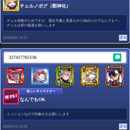
チェルノボグ（獣神化）
チェル攻略のためですが、最近天魔と星墓もやり始めたのでなんでもー。
チェルは実の厳選お願いします
通報
2026/04/01 15:35
327417765136
欲しいキャラクター
なんでもOK
ミッションなので対象の人お願いします
通報
2026/03/31 02:30