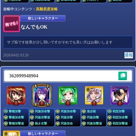
攻略中コンテンツ：
高難易度攻略
欲しいキャラクター
なんでもOK
サブ垢です紋章が少し弱いですがそれでも良い方はお願いします
通報
2026/04/02 03:26
362099948904
撃種加撃
同族加命撃
同族加命撃
速必殺
戦型加撃
撃種加命撃
同族加撃速
同族加撃
同族加撃
戦型加命撃
撃種加撃速
熱き友撃
同族加命
同族加撃速
戦型加撃速
欲しいキャラクター