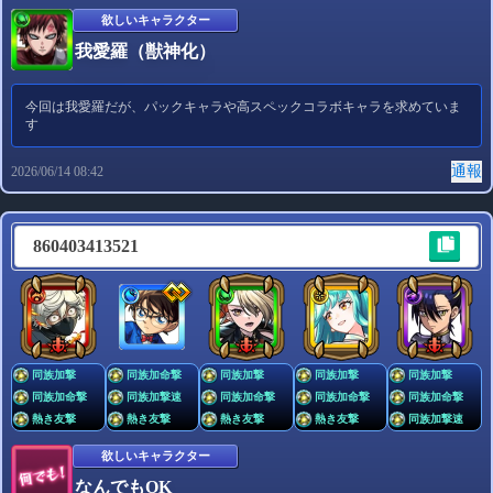
欲しいキャラクター
我愛羅（獣神化）
今回は我愛羅だが、パックキャラや高スペックコラボキャラを求めていま
す
通報
2026/06/14 08:42
860403413521
同族加撃
同族加命撃
同族加撃
同族加撃
同族加撃
同族加命撃
同族加撃速
同族加命撃
同族加命撃
同族加命撃
熱き友撃
熱き友撃
熱き友撃
熱き友撃
同族加撃速
欲しいキャラクター
なんでもOK