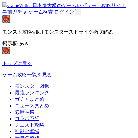
事前ガチャ
ゲーム検索
ログイン
モンスト攻略wiki | モンスターストライク徹底解説
掲示板Q&A
トップに戻る
ゲーム攻略一覧を見る
モンスター図鑑
最強ランキング
ガチャまとめ
ニュースまとめ
彩獣神祭
コラボ予想
クエスト攻略
神獣の聖域
転界の遺跡