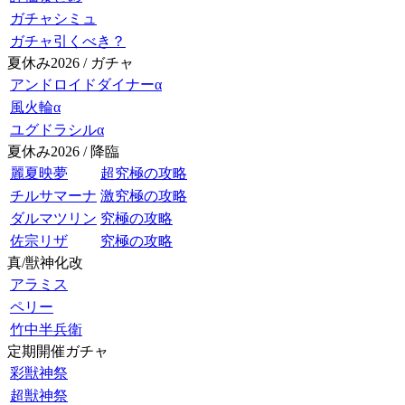
ガチャシミュ
ガチャ引くべき？
夏休み2026 / ガチャ
アンドロイドダイナーα
風火輪α
ユグドラシルα
夏休み2026 / 降臨
麗夏映夢
超究極の攻略
チルサマーナ
激究極の攻略
ダルマツリン
究極の攻略
佐宗リザ
究極の攻略
真/獣神化改
アラミス
ペリー
竹中半兵衛
定期開催ガチャ
彩獣神祭
超獣神祭