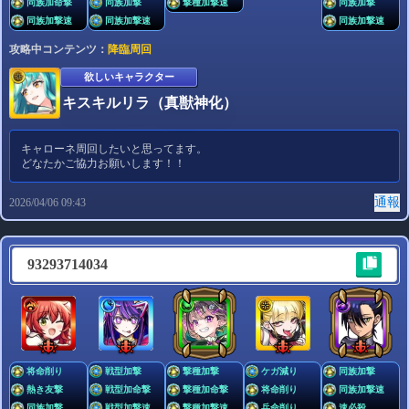
同族加命撃
同族加撃
撃種加撃速
同族加撃
同族加撃速
同族加撃速
同族加撃速
攻略中コンテンツ：
降臨周回
欲しいキャラクター
キスキルリラ（真獣神化）
キャローネ周回したいと思ってます。
どなたかご協力お願いします！！
通報
2026/04/06 09:43
93293714034
将命削り
戦型加撃
撃種加撃
ケガ減り
同族加撃
熱き友撃
戦型加命撃
撃種加命撃
将命削り
同族加撃速
同族加撃
戦型加撃速
撃種加撃速
兵命削り
速必殺