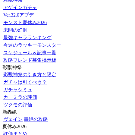
アゲインガチャ
Ver.32.0アプデ
モンスト夏休み2026
未開の幻洞
最強キャラランキング
今週のラッキーモンスター
スケジュール＆記事一覧
攻略フレンド募集掲示板
彩獣神祭
彩獣神祭の引き方と限定
ガチャは引くべき？
ガチャシミュ
カーミラの評価
ツクモの評価
新轟絶
ヴェイン
轟絶の攻略
夏休み2026
評価まとめ