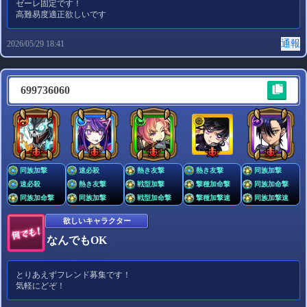
ゼーレ固定です！
高難易度適正欲しいです
通報
2026/05/29 18:41
699736060
同族加撃
速必殺
熱き友撃
熱き友撃
同族加撃
速必殺
熱き友撃
戦型加撃
撃種加命撃
同族加命撃
同族加命撃
同族加撃
戦型加命撃
撃種加撃速
同族加撃速
欲しいキャラクター
なんでもOK
とりあえずフレンド募集です！
気軽にどぞ！