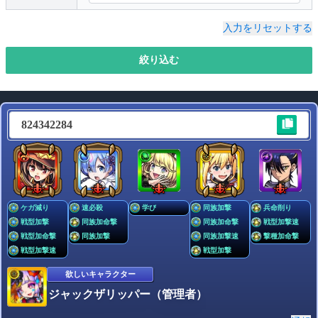
空き
空き
空き
空き
入力をリセットする
紋章
必須
絞り込む
未設定
設定済み
超戦型解放
未解放
解放済み
824342284
コネクトスキル(書)解放
未解放
解放済み
主要攻略コンテンツ
任意
ケガ減り
速必殺
学び
同族加撃
兵命削り
戦型加撃
同族加命撃
同族加命撃
戦型加撃速
戦型加命撃
同族加撃
同族加撃速
撃種加命撃
戦型加撃速
戦型加撃
求めているキャラクター
任意
欲しいキャラクター
なんでもOK
ジャックザリッパー（管理者）