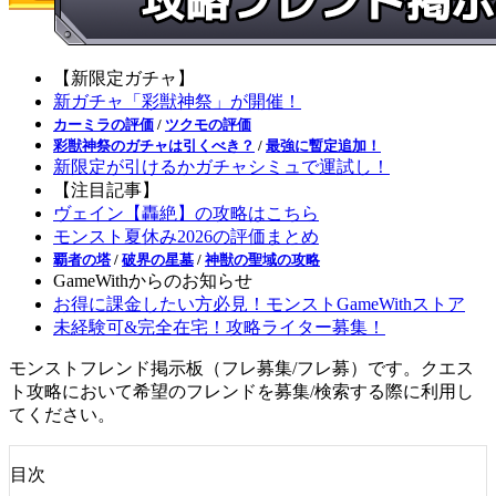
【新限定ガチャ】
新ガチャ「彩獣神祭」が開催！
カーミラの評価
/
ツクモの評価
彩獣神祭のガチャは引くべき？
/
最強に暫定追加！
新限定が引けるかガチャシミュで運試し！
【注目記事】
ヴェイン【轟絶】の攻略はこちら
モンスト夏休み2026の評価まとめ
覇者の塔
/
破界の星墓
/
神獣の聖域の攻略
GameWithからのお知らせ
お得に課金したい方必見！モンストGameWithストア
未経験可&完全在宅！攻略ライター募集！
モンストフレンド掲示板（フレ募集/フレ募）です。クエス
ト攻略において希望のフレンドを募集/検索する際に利用し
てください。
目次