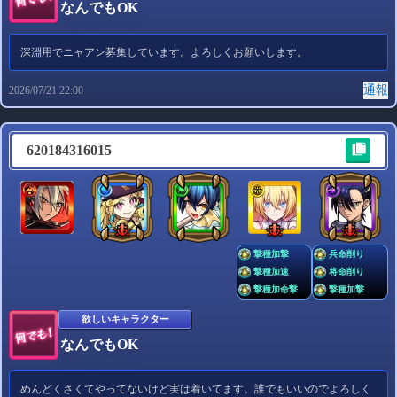
なんでもOK
深淵用でニャアン募集しています。よろしくお願いします。
通報
2026/07/21 22:00
620184316015
撃種加撃
兵命削り
撃種加速
将命削り
撃種加命撃
撃種加撃
欲しいキャラクター
なんでもOK
めんどくさくてやってないけど実は着いてます。誰でもいいのでよろしく