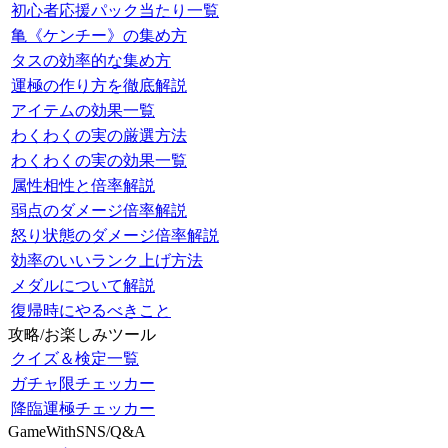
初心者応援パック当たり一覧
亀《ケンチー》の集め方
タスの効率的な集め方
運極の作り方を徹底解説
アイテムの効果一覧
わくわくの実の厳選方法
わくわくの実の効果一覧
属性相性と倍率解説
弱点のダメージ倍率解説
怒り状態のダメージ倍率解説
効率のいいランク上げ方法
メダルについて解説
復帰時にやるべきこと
攻略/お楽しみツール
クイズ＆検定一覧
ガチャ限チェッカー
降臨運極チェッカー
GameWithSNS/Q&A