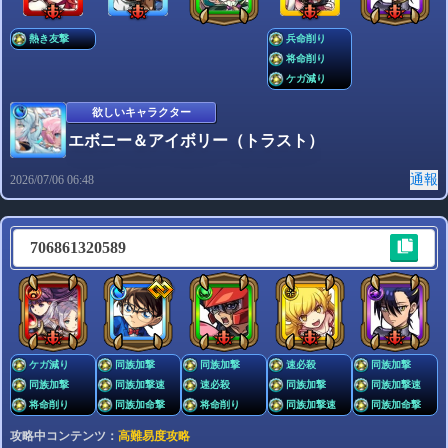
熱き友撃
兵命削り
将命削り
ケガ減り
欲しいキャラクター
エボニー＆アイボリー（トラスト）
通報
2026/07/06 06:48
706861320589
ケガ減り
同族加撃
同族加撃
速必殺
同族加撃
同族加撃
同族加撃速
速必殺
同族加撃
同族加撃速
将命削り
同族加命撃
将命削り
同族加撃速
同族加命撃
攻略中コンテンツ：
高難易度攻略