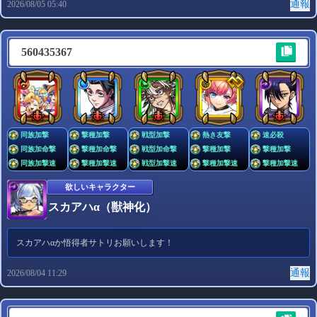
通報
2026/08/05 05:40
コメント
任意
560435367
入力をリセットする
プレビュー
同族加撃
撃種加撃
戦型加撃
熱き友撃
速必殺
同族加命撃
撃種加命撃
戦型加命撃
撃種加撃
撃種加撃
同族加撃速
撃種加撃速
戦型加撃速
撃種加撃速
撃種加撃速
投稿する
欲しいキャラクター
000000
スカアハα（獣神化）
スカアハαか悟得者サトリお願いします！
通報
2026/08/04 11:29
欲しいキャラクター
なんでもOK