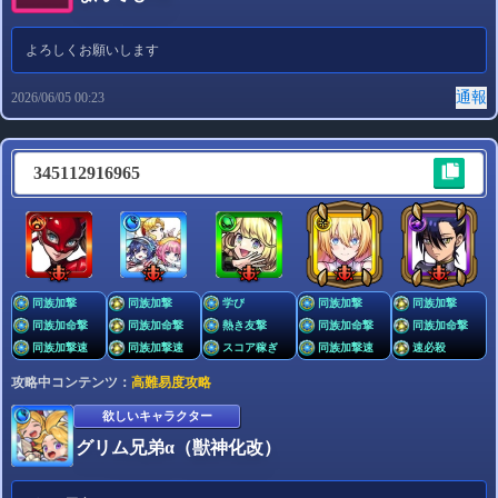
よろしくお願いします
通報
2026/06/05 00:23
345112916965
同族加撃
同族加撃
学び
同族加撃
同族加撃
同族加命撃
同族加命撃
熱き友撃
同族加命撃
同族加命撃
同族加撃速
同族加撃速
スコア稼ぎ
同族加撃速
速必殺
攻略中コンテンツ：
高難易度攻略
欲しいキャラクター
グリム兄弟α（獣神化改）