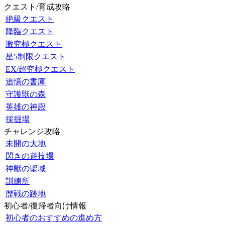
クエスト/育成攻略
絶級クエスト
降臨クエスト
激究極クエスト
星5制限クエスト
EX/超究極クエスト
追憶の書庫
守護獣の森
英雄の神殿
採掘場
チャレンジ攻略
未開の大地
閃きの遊技場
神獣の聖域
訓練所
歴戦の跡地
初心者/復帰者向け情報
初心者のおすすめの進め方