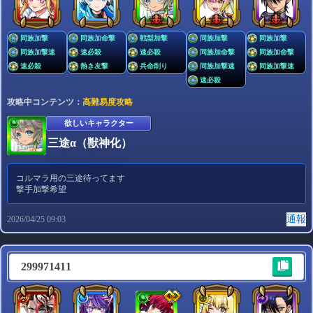
同族加撃
同族加命撃
戦型加撃
同族加撃
同族加撃
同族加撃速
速必殺
速必殺
同族加命撃
同族加命撃
速必殺
熱き友撃
兵命削り
同族加撃速
同族加撃速
速必殺
攻略中コンテンツ：
高難易度攻略
欲しいキャラクター
三途α（獣神化）
コルマラ用の三途待ってます
撃手加撃希望
通報
2026/04/25 09:03
299971411