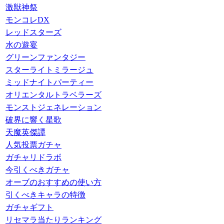
激獣神祭
モンコレDX
レッドスターズ
水の遊宴
グリーンファンタジー
スターライトミラージュ
ミッドナイトパーティー
オリエンタルトラベラーズ
モンストジェネレーション
破界に響く星歌
天魔英傑譚
人気投票ガチャ
ガチャリドラボ
今引くべきガチャ
オーブのおすすめの使い方
引くべきキャラの特徴
ガチャギフト
リセマラ当たりランキング