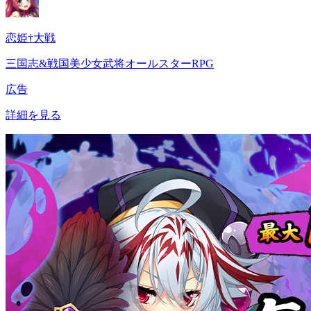
恋姫†大戦
三国志&戦国美少女武将オールスターRPG
広告
詳細を見る