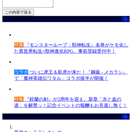
ゲームを探す
特集
『モンスターループ：獣神転生』名将がケモ化し
た異世界転生×獣神進化RPG。事前登録受付中！
コラボ
ついに虎王＆影虎が来た！『鋼嵐 - メカラシ』
で「魔神英雄伝ワタル」コラボ後半が開催！
特集
『鈴蘭の剣』が2周年を迎え、新章「氷と血の
道」を解禁ッ！記念イベントの報酬もお見逃し無く！
攻略記事ランキング