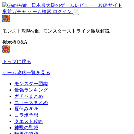
事前ガチャ
ゲーム検索
ログイン
モンスト攻略wiki | モンスターストライク徹底解説
掲示板Q&A
トップに戻る
ゲーム攻略一覧を見る
モンスター図鑑
最強ランキング
ガチャまとめ
ニュースまとめ
夏休み2026
コラボ予想
クエスト攻略
神獣の聖域
転界の遺跡