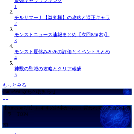
最強キャラランキング
1
チルサマーナ【激究極】の攻略と適正キャラ
2
モンストニュース速報まとめ【次回8/6(木)】
3
モンスト夏休み2026の評価とイベントまとめ
4
神獣の聖域の攻略とクリア報酬
5
もっとみる
GameWithからのお知らせ
【Amazon7月】おすすめ記事からよく買われているコントロ
ーラーTOP4
PR