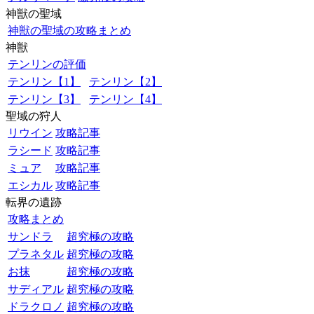
神獣の聖域
神獣の聖域の攻略まとめ
神獣
テンリンの評価
テンリン【1】
テンリン【2】
テンリン【3】
テンリン【4】
聖域の狩人
リウイン
攻略記事
ラシード
攻略記事
ミュア
攻略記事
エシカル
攻略記事
転界の遺跡
攻略まとめ
サンドラ
超究極の攻略
プラネタル
超究極の攻略
お抹
超究極の攻略
サディアル
超究極の攻略
ドラクロノ
超究極の攻略