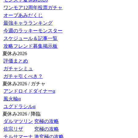
ワンモア12周年投票ガチャ
オーブあみだくじ
最強キャラランキング
今週のラッキーモンスター
スケジュール＆記事一覧
攻略フレンド募集掲示板
夏休み2026
評価まとめ
ガチャシミュ
ガチャ引くべき？
夏休み2026 / ガチャ
アンドロイドダイナーα
風火輪α
ユグドラシルα
夏休み2026 / 降臨
ダルマツリン
究極の攻略
佐宗リザ
究極の攻略
チルサマーナ
激究極の攻略