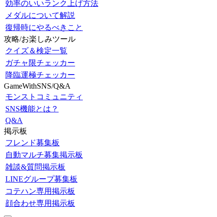
効率のいいランク上げ方法
メダルについて解説
復帰時にやるべきこと
攻略/お楽しみツール
クイズ＆検定一覧
ガチャ限チェッカー
降臨運極チェッカー
GameWithSNS/Q&A
モンストコミュニティ
SNS機能とは？
Q&A
掲示板
フレンド募集板
自動マルチ募集掲示板
雑談&質問掲示板
LINEグループ募集板
コテハン専用掲示板
顔合わせ専用掲示板