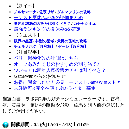
【新イベ】
チルサマーナ
/
佐宗リザ
/
ダルマツリンの攻略
モンスト夏休み2026の評価まとめ
夏休み2026のガチャは引くべき？
/
ガチャシミュ
最強ランキングの夏休みαを確定！
【クエスト】
破界の星墓
/
神獣の聖域
/
天魔の孤城の攻略
チェルノボグ【超究極】
/
ゼーレ【超究極】
【注目記事】
ペリー獣神化改の評価はこちら
オーブあみだくじのおすすめの割り当て方
ワンモア12周年人気投票ガチャは引くべき？
GameWithからのお知らせ
お得に課金したい方必見！モンストGameWithストア
未経験可&完全在宅！攻略ライター募集！
幽遊白書コラボ第2弾のガチャシミュレーターです。雷禅、
躯、黄泉や、第1弾の幽助や飛影、蔵馬を狙う前の運試しと
してご活用ください。
開催期間：5/2(火)12:00 ~ 5/13(土)11:59