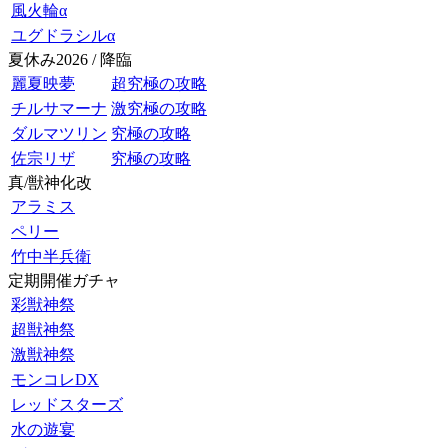
風火輪α
ユグドラシルα
夏休み2026 / 降臨
麗夏映夢
超究極の攻略
チルサマーナ
激究極の攻略
ダルマツリン
究極の攻略
佐宗リザ
究極の攻略
真/獣神化改
アラミス
ペリー
竹中半兵衛
定期開催ガチャ
彩獣神祭
超獣神祭
激獣神祭
モンコレDX
レッドスターズ
水の遊宴