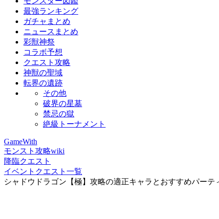
モンスター図鑑
最強ランキング
ガチャまとめ
ニュースまとめ
彩獣神祭
コラボ予想
クエスト攻略
神獣の聖域
転界の遺跡
その他
破界の星墓
禁忌の獄
絶級トーナメント
GameWith
モンスト攻略wiki
降臨クエスト
イベントクエスト一覧
シャドウドラゴン【極】攻略の適正キャラとおすすめパーテ