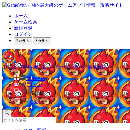
ホーム
ゲーム検索
新規登録
ログイン
2カラム
3カラム
モンスト攻略wiki | モンスターストライク徹底解説
他の攻略
コミュ
掲示板
Q&A