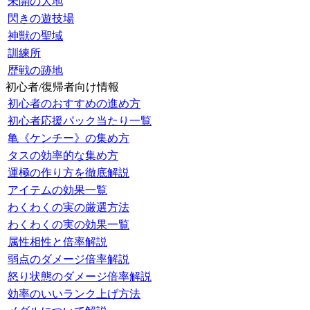
未開の大地
閃きの遊技場
神獣の聖域
訓練所
歴戦の跡地
初心者/復帰者向け情報
初心者のおすすめの進め方
初心者応援パック当たり一覧
亀《ケンチー》の集め方
タスの効率的な集め方
運極の作り方を徹底解説
アイテムの効果一覧
わくわくの実の厳選方法
わくわくの実の効果一覧
属性相性と倍率解説
弱点のダメージ倍率解説
怒り状態のダメージ倍率解説
効率のいいランク上げ方法