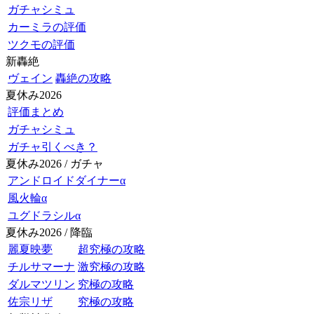
ガチャシミュ
カーミラの評価
ツクモの評価
新轟絶
ヴェイン
轟絶の攻略
夏休み2026
評価まとめ
ガチャシミュ
ガチャ引くべき？
夏休み2026 / ガチャ
アンドロイドダイナーα
風火輪α
ユグドラシルα
夏休み2026 / 降臨
麗夏映夢
超究極の攻略
チルサマーナ
激究極の攻略
ダルマツリン
究極の攻略
佐宗リザ
究極の攻略