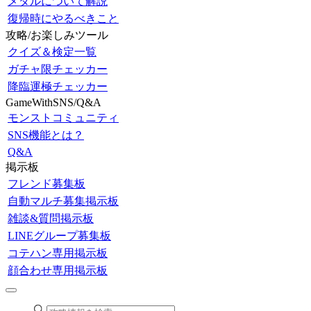
メダルについて解説
復帰時にやるべきこと
攻略/お楽しみツール
クイズ＆検定一覧
ガチャ限チェッカー
降臨運極チェッカー
GameWithSNS/Q&A
モンストコミュニティ
SNS機能とは？
Q&A
掲示板
フレンド募集板
自動マルチ募集掲示板
雑談&質問掲示板
LINEグループ募集板
コテハン専用掲示板
顔合わせ専用掲示板