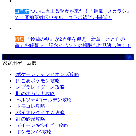
コラボ
ついに虎王＆影虎が来た！『鋼嵐 - メカラシ』
で「魔神英雄伝ワタル」コラボ後半が開催！
特集
『鈴蘭の剣』が2周年を迎え、新章「氷と血の
道」を解禁ッ！記念イベントの報酬もお見逃し無く！
攻略取扱いゲーム
家庭用ゲーム機
ポケモンチャンピオンズ攻略
ぽこあポケモン攻略
スプラレイダース攻略
時のオカリナ攻略
ペルソナ4ゴールデン攻略
トモコレ攻略
バイオレクイエム攻略
紅の砂漠攻略
デイモン&ベイビー攻略
ポケモンZA攻略