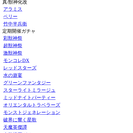
真/獣神化改
アラミス
ペリー
竹中半兵衛
定期開催ガチャ
彩獣神祭
超獣神祭
激獣神祭
モンコレDX
レッドスターズ
水の遊宴
グリーンファンタジー
スターライトミラージュ
ミッドナイトパーティー
オリエンタルトラベラーズ
モンストジェネレーション
破界に響く星歌
天魔英傑譚