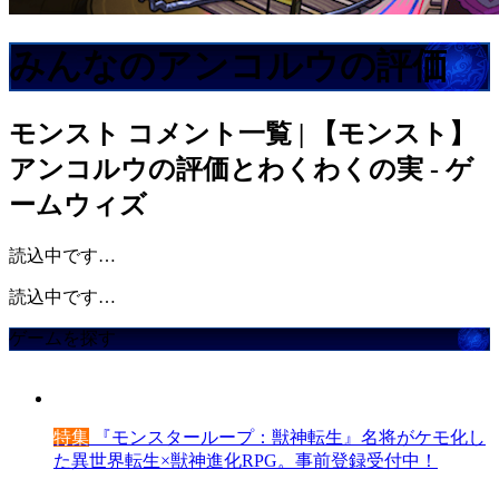
みんなのアンコルウの評価
モンスト
コメント一覧 | 【モンスト】
アンコルウの評価とわくわくの実 - ゲ
ームウィズ
読込中です…
読込中です…
ゲームを探す
特集
『モンスターループ：獣神転生』名将がケモ化し
た異世界転生×獣神進化RPG。事前登録受付中！