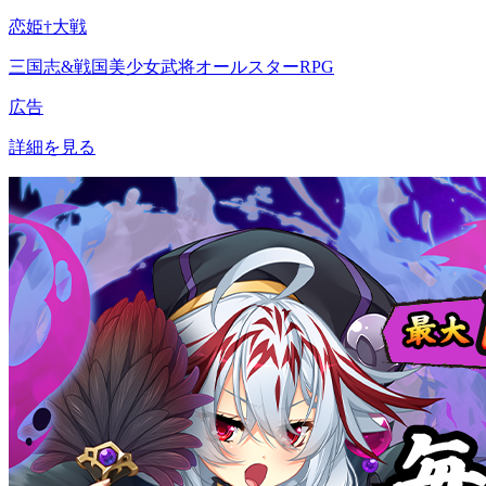
恋姫†大戦
三国志&戦国美少女武将オールスターRPG
広告
詳細を見る